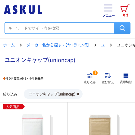
カゴ
メニュー
ホーム
メーカー名から探す - 【ヤ・ラ・ワ行】
ユ
ユニオン
ユニオンキャップ(unioncap)
1
4
件（44商品）中 1～4件を表示
表示切替
絞り込み
並び替え
ユニオンキャップ(unioncap)
絞り込み
人気商品