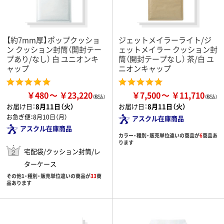
【約7mm厚】ポップクッショ
ジェットメイラーライト/ジ
ン クッション封筒（開封テー
ェットメイラー クッション封
プあり/なし） 白 ユニオンキ
筒（開封テープなし） 茶/白 ユ
ャップ
ニオンキャップ
￥480
￥23,220
￥7,500
￥11,710
お届け日：
8月11日（火）
お届け日：
8月11日（火）
お急ぎ便：
8月10日（月）
アスクル在庫商品
アスクル在庫商品
カラー・種別・販売単位違いの商品が
6
商品あ
ります
宅配袋/クッション封筒/レ
ターケース
その他1・種別・販売単位違いの商品が
33
商
品あります