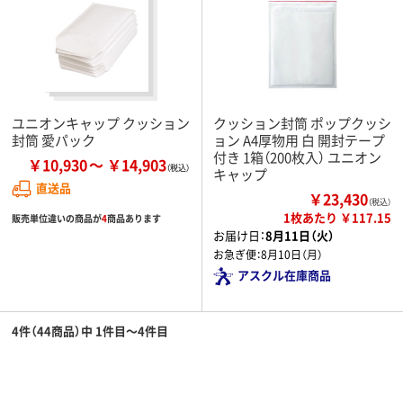
ユニオンキャップ クッション
クッション封筒 ポップクッシ
封筒 愛パック
ョン A4厚物用 白 開封テープ
付き 1箱（200枚入） ユニオン
￥10,930
￥14,903
キャップ
直送品
￥23,430
（税込）
1枚あたり ￥117.15
販売単位違いの商品が
4
商品あります
お届け日：
8月11日（火）
お急ぎ便：
8月10日（月）
アスクル在庫商品
4件（44商品）中 1件目～4件目