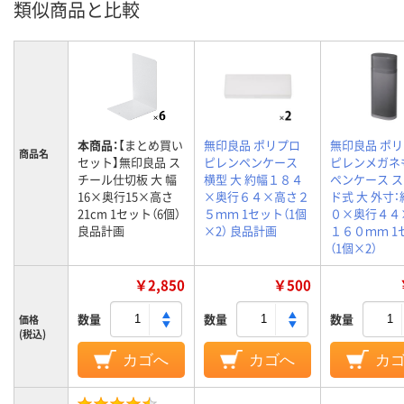
類似商品と比較
本商品：
【まとめ買い
無印良品 ポリプロ
無印良品 ポ
商品名
セット】無印良品 ス
ピレンペンケース
ピレンメガネ
チール仕切板 大 幅
横型 大 約幅１８４
ペンケース 
16×奥行15×高さ
×奥行６４×高さ２
ド式 大 外寸
21cm 1セット（6個）
５ｍｍ 1セット（1個
０×奥行４４
良品計画
×2） 良品計画
１６０ｍｍ 1
（1個×2）
￥2,850
￥500
数量
数量
数量
価格
(税込)
カゴへ
カゴへ
カ