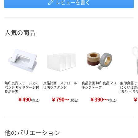
レビューを書く
人気の商品
無印良品 スチール2穴
良品計画 スチロール
良品計画 無印良品 マス
無印良品 
パンチ サイドゲージ付
仕切りスタンド
キングテープ
にくいはさ
良品計画
15.5cm 良
￥490
￥790～
￥390～
￥
（税込）
（税込）
（税込）
他のバリエーション