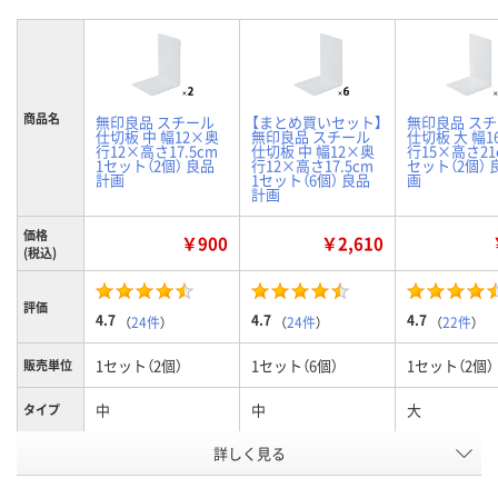
商品名
無印良品 スチール
【まとめ買いセット】
無印良品 ス
仕切板 中 幅12×奥
無印良品 スチール
仕切板 大 幅1
行12×高さ17.5cm
仕切板 中 幅12×奥
行15×高さ21c
1セット（2個） 良品
行12×高さ17.5cm
セット（2個）
計画
1セット（6個） 良品
画
計画
価格
￥900
￥2,610
(税込)
評価
4.7
4.7
4.7
（
24件
）
（
24件
）
（
22件
）
1セット（2個）
1セット（6個）
1セット（2個）
販売単位
中
中
大
タイプ
お申込番
詳しく見る
AA84635
005974
H883824
号