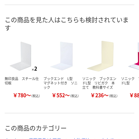
4点
1点
入荷待ち
在庫
ご注文後、お
この商品を見た人はこちらも検討されていま
8月11日（火）
8月11日（火）
ついてご連絡
お届け日
す
ます
数量
数量
数量
カゴへ
カゴへ
カ
無印良品 スチール仕
ブックエンド L型
ソニック ブックエン
ソニック 
切板
マグネット付き ソニ
ドL型 リビガク 本
ドL型
ック
立て 教科書サイズ
￥780～
￥552～
￥236～
￥8
（税込）
（税込）
（税込）
この商品のカテゴリー