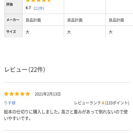
評価
4.7
（
22件
）
良品計画
良品計画
良品計画
メーカー
大
大
大
サイズ
グレー系
クリア(透明・半透明)
グレー系
カラーグ
ループ
系
610g
質量
レビュー（22件）
2021年2月13日
りす様
レビューランク
A
(133ポイント)
絵本の仕切りに購入しました。高さと重みがあって倒れないので使
いやすいです。