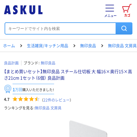
カゴ
メニュー
ホーム
生活雑貨/キッチン用品
無印良品
無印良品 文房具
良品計画
ブランド：
無印良品
【まとめ買いセット】無印良品 スチール仕切板 大 幅16×奥行15×高
さ21cm 1セット（6個） 良品計画
1
万回
購入いただきました！
4.7
（
22
件のレビュー
）
ランキングを見る：
無印良品 文房具