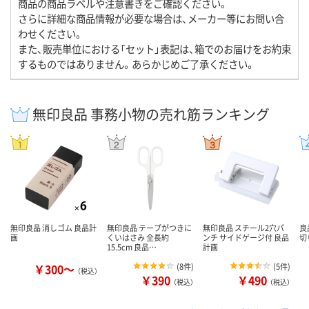
商品の商品ラベルや注意書きをご確認ください。
さらに詳細な商品情報が必要な場合は、メーカー等にお問い合
わせください。
また、販売単位における「セット」表記は、箱でのお届けをお約束
するものではありません。あらかじめご了承ください。
無印良品 事務小物の売れ筋ランキング
無印良品 消しゴム 良品計
無印良品 テープがつきに
無印良品 スチール2穴パ
良
画
くいはさみ 全長約
ンチ サイドゲージ付 良品
切
15.5cm 良品…
計画
￥300～
(
8件
)
(
5件
)
（税込）
￥390
￥490
（税込）
（税込）