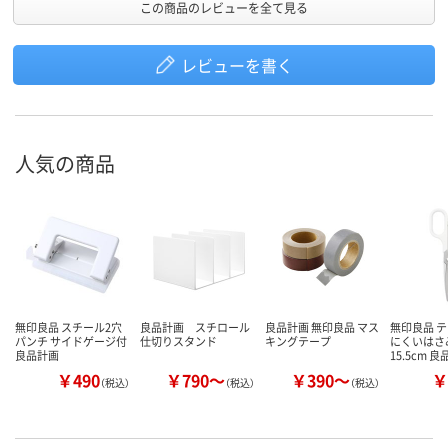
この商品のレビューを全て見る
レビューを書く
人気の商品
無印良品 スチール2穴
良品計画 スチロール
良品計画 無印良品 マス
無印良品 
パンチ サイドゲージ付
仕切りスタンド
キングテープ
にくいはさ
良品計画
15.5cm 良
￥490
￥790～
￥390～
￥
（税込）
（税込）
（税込）