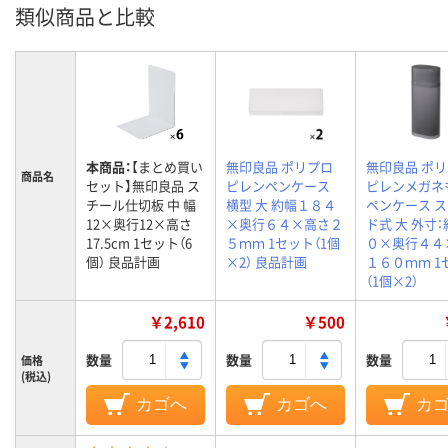
類似商品と比較
本商品：
【まとめ買い
無印良品 ポリプロ
無印良品 ポ
商品名
セット】無印良品 ス
ピレンペンケース
ピレンメガネ
チール仕切板 中 幅
横型 大 約幅１８４
ペンケース 
12×奥行12×高さ
×奥行６４×高さ２
ド式 大 外寸
17.5cm 1セット（6
５ｍｍ 1セット（1個
０×奥行４４
個） 良品計画
×2） 良品計画
１６０ｍｍ 1
（1個×2）
￥2,610
￥500
数量
数量
数量
価格
(税込)
カゴへ
カゴへ
カ