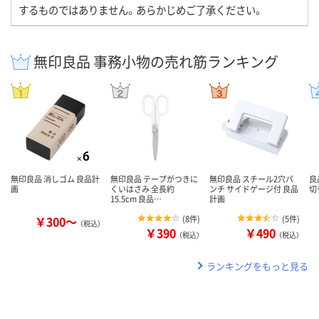
するものではありません。あらかじめご了承ください。
無印良品 事務小物の売れ筋ランキング
無印良品 消しゴム 良品計
無印良品 テープがつきに
無印良品 スチール2穴パ
良
画
くいはさみ 全長約
ンチ サイドゲージ付 良品
切
15.5cm 良品…
計画
￥300～
(
8件
)
(
5件
)
（税込）
￥390
￥490
（税込）
（税込）
ランキングをもっと見る