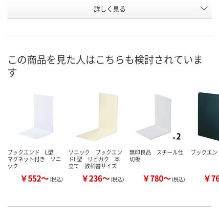
お申込番
詳しく見る
AA84635
H883824
006004
号
3点
入荷待ち
入荷待ち
在庫
ご注文後、お届けに
ご注文後、お
この商品を見た人はこちらも検討されていま
8月11日（火）
ついてご連絡いたし
ついてご連絡
お届け日
す
ます
ます
数量
数量
数量
カゴへ
カゴへ
カ
ブックエンド L型
ソニック ブックエン
無印良品 スチール仕
ブックエンド
マグネット付き ソニ
ドL型 リビガク 本
切板
ック
立て 教科書サイズ
￥552～
￥236～
￥780～
￥7
（税込）
（税込）
（税込）