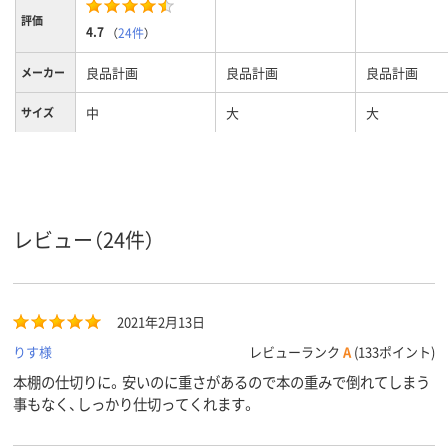
評価
4.7
（
24件
）
良品計画
良品計画
良品計画
メーカー
中
大
大
サイズ
グレー系
クリア(透明・半透明)
グレー系
カラーグ
ループ
系
300g
質量
レビュー（24件）
2021年2月13日
りす様
レビューランク
A
(133ポイント)
本棚の仕切りに。安いのに重さがあるので本の重みで倒れてしまう
事もなく、しっかり仕切ってくれます。