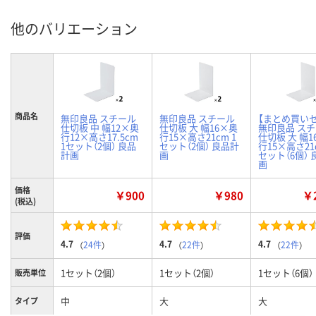
他のバリエーション
商品名
無印良品 スチール
無印良品 スチール
【まとめ買い
仕切板 中 幅12×奥
仕切板 大 幅16×奥
無印良品 ス
行12×高さ17.5cm
行15×高さ21cm 1
仕切板 大 幅1
1セット（2個） 良品
セット（2個） 良品計
行15×高さ21c
計画
画
セット（6個）
画
価格
￥900
￥980
￥2
(税込)
評価
4.7
4.7
4.7
（
24件
）
（
22件
）
（
22件
）
1セット（2個）
1セット（2個）
1セット（6個）
販売単位
中
大
大
タイプ