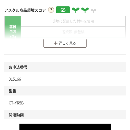
65
アスクル商品環境スコア
環境に配慮した材料を使用
容器
包装
省資源・無包装
分別・リサイクルしやすい設計
詳しく見る
環境に配慮した材料を使用
商品
お申込番号
本体
省資源・省エネ・節水
015166
分別・リサイクルしやすい設計
型番
独自の回収スキームがある
CT-YR5B
仕組
アスクルで資源循環している
関連動画
温室効果ガスなどの削減