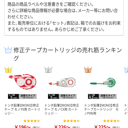
商品の商品ラベルや注意書きをご確認ください。
さらに詳細な商品情報が必要な場合は、メーカー等にお問い合
わせください。
また、販売単位における「セット」表記は、箱でのお届けをお約束
するものではありません。あらかじめご了承ください。
修正テープカートリッジの売れ筋ランキン
グ
トンボ鉛筆【MONO】修正
トンボ鉛筆【MONO】修正
トンボ鉛筆【MONO】修正
ト
テープ モノYX用 カートリ
テープ モノCX用 カート
テープカートリッジ モ
ノ
ッジ …
リッジ …
ノPXN用
イ
￥196～
￥226～
￥225～
（税込）
（税込）
（税込）