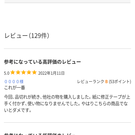
プ
カートリッジ
テープ長
1212m12m
1212m
1010m10m
さ
ヨコ引き
タテ引き
タテ引き
引き方
レビュー（129件）
アスクル
商品環境
65
70
65
スコア
参考になっている高評価のレビュー
5.0
2022年1月11日
００００様
レビューランク
B
(53ポイント)
これが一番
今回、品切れが続き、他社の物を購入しました。紙に修正テープが上
手く付かず、使い物になりませんでした。やはりこちらの商品でな
いとダメです。