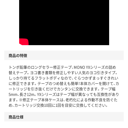
この商品の環境配慮ポイントです。下記商品詳細「
アスクル商品環境スコア詳細／加点項目
」で確認できます。
商品の特徴
トンボ鉛筆のロングセラー修正テープ、MONO YXシリーズの詰め
替えテープ。ヨコ書き書類を修正しやすい人気のヨコ引きタイプ。
しっかり持てるフラットボディなので、ぐらつかずまっすぐきれい
に修正できます。テープのつめ替えも簡単！本体カバーを開けて、カ
ートリッジを引き抜くだけでカンタンに交換できます。テープ幅
5mm、長さ12m。YXシリーズはテープ幅が異なっても互換性があり
ます。※修正テープ本体ケースは、老朽化による作動不良を防ぐた
め、カートリッジ交換10回に1回を目安に交換してください。
商品仕様