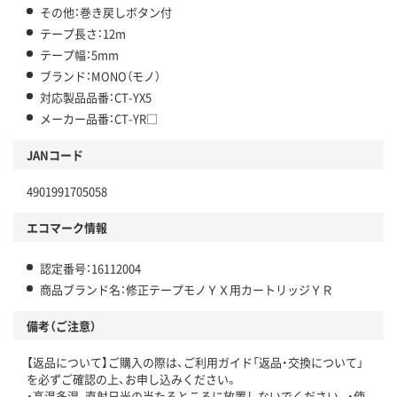
その他：巻き戻しボタン付
テープ長さ：12m
テープ幅：5mm
ブランド：MONO（モノ）
対応製品品番：CT-YX5
メーカー品番：CT-YR□
JANコード
4901991705058
エコマーク情報
認定番号：16112004
商品ブランド名：修正テープモノＹＸ用カートリッジＹＲ
備考（ご注意）
【返品について】ご購入の際は、ご利用ガイド「返品・交換について」
を必ずご確認の上、お申し込みください。
・高温多湿、直射日光の当たるところに放置しないでください。・使