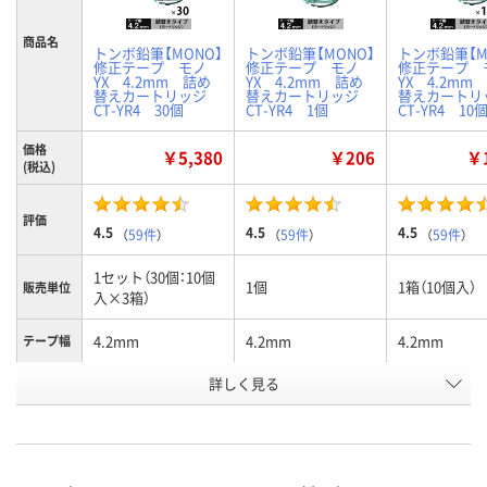
商品名
トンボ鉛筆【MONO】
トンボ鉛筆【MONO】
トンボ鉛筆【M
修正テープ モノ
修正テープ モノ
修正テープ 
YX 4.2mm 詰め
YX 4.2mm 詰め
YX 4.2mm
替えカートリッジ
替えカートリッジ
替えカート
CT-YR4 30個
CT-YR4 1個
CT-YR4 10
価格
￥5,380
￥206
￥1
(税込)
評価
4.5
4.5
4.5
（
59件
）
（
59件
）
（
59件
）
1セット（30個：10個
1個
1箱（10個入）
販売単位
入×3箱）
4.2mm
4.2mm
4.2mm
テープ幅
お申込番
詳しく見る
015157
812131
130641
号
あり
あり
あり
在庫
8月10日（月）
8月10日（月）
8月10日（月）
お届け日