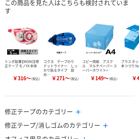
この商品を見た人はこちらも検討されていま
す
数量
数量
数量
カゴへ
カゴへ
カ
トンボ鉛筆【MONO】修
コクヨ テープのり
コピー用紙 アスク
プラス ホッ
正テープ モノYX 本体
ドットライナー しっ
ル マルチペーパー ス
本つづり No
かり貼るタイプ 詰
ーパーホワイト+
め…
￥316～
￥271～
￥149～
￥
（税込）
（税込）
（税込）
修正テープのカテゴリー
修正テープ/消しゴムのカテゴリー
オフィス用品のカテゴリー