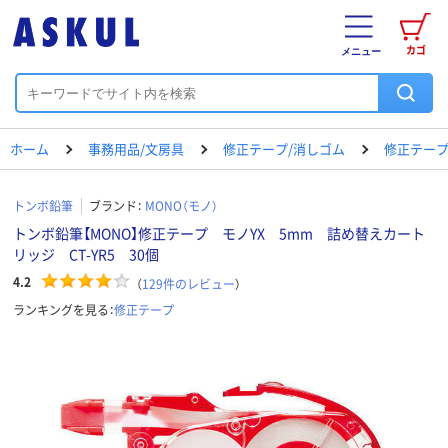
カゴ
メニュー
ホーム
事務用品/文房具
修正テープ/消しゴム
修正テー
トンボ鉛筆
ブランド：
MONO（モノ）
トンボ鉛筆【MONO】修正テープ モノYX 5mm 詰め替えカート
リッジ CT-YR5 30個
4.2
（
129
件のレビュー
）
ランキングを見る：
修正テープ