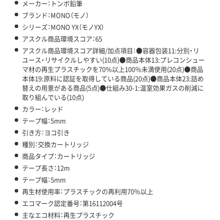
メーカー：トンボ鉛筆
ブランド：MONO（モノ）
シリーズ：MONO YX（モノYX）
アスクル商品環境スコア：65
アスクル商品環境スコア詳細/加点項目：●容器包装11:分別・リ
ユース・リサイクルしやすい(10点)●商品本体13:プレコンシュー
マ材の再生プラスチックを70％以上100％未満使用(20点)●商品
本体19:原料に認証を取得している商品(20点)●商品本体23:詰め
替えの用意がある商品(5点)●仕組み30-1:温室効果ガスの削減に
取り組んでいる(10点)
カラー：レッド
テープ幅：5mm
引き方：ヨコ引き
種別：交換カートリッジ
商品タイプ：カートリッジ
テープ長さ：12m
テープ幅：5mm
再生材使用率：プラスチックの再利用70％以上
エコマーク認定番号：第16112004号
主なエコ材料：再生プラスチック