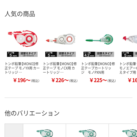
人気の商品
トンボ鉛筆【MONO】修
トンボ鉛筆【MONO】修
トンボ鉛筆【MONO】修
トンボ鉛筆
正テープ モノYX用 カー
正テープ モノCX用 カ
正テープカートリッ
モノエアーC
トリッジ …
ートリッジ …
ジ モノPXN用
えタイプ用
￥196～
￥226～
￥225～
￥1
（税込）
（税込）
（税込）
他のバリエーション