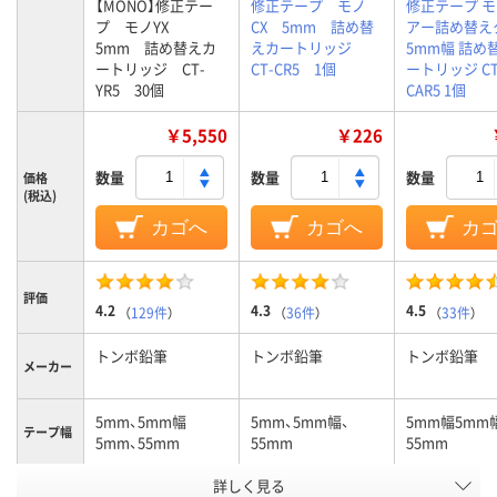
【MONO】修正テー
修正テープ モノ
修正テープ 
プ モノYX
CX 5mm 詰め替
アー詰め替え
5mm 詰め替えカ
えカートリッジ
5mm幅 詰め
ートリッジ CT-
CT-CR5 1個
ートリッジ CT
YR5 30個
CAR5 1個
￥5,550
￥226
数量
数量
数量
価格
(税込)
カゴへ
カゴへ
カ
評価
4.2
4.3
4.5
（
129件
）
（
36件
）
（
33件
）
トンボ鉛筆
トンボ鉛筆
トンボ鉛筆
メーカー
5mm、5mm幅
5mm、5mm幅、
5mm幅5mm
テープ幅
5mm、55mm
55mm
55mm
詳しく見る
カートリッジ
カートリッジ
5mm幅（ヘッ
商品タイ