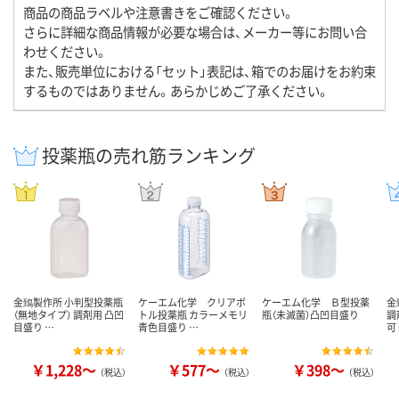
商品の商品ラベルや注意書きをご確認ください。
さらに詳細な商品情報が必要な場合は、メーカー等にお問い合
わせください。
また、販売単位における「セット」表記は、箱でのお届けをお約束
するものではありません。あらかじめご了承ください。
投薬瓶の売れ筋ランキング
金鵄製作所 小判型投薬瓶
ケーエム化学 クリアボ
ケーエム化学 Ｂ型投薬
金
（無地タイプ） 調剤用 凸凹
トル投薬瓶 カラーメモリ
瓶（未滅菌）凸凹目盛り
調
目盛り …
青色目盛り …
可
￥1,228～
￥577～
￥398～
（税込）
（税込）
（税込）