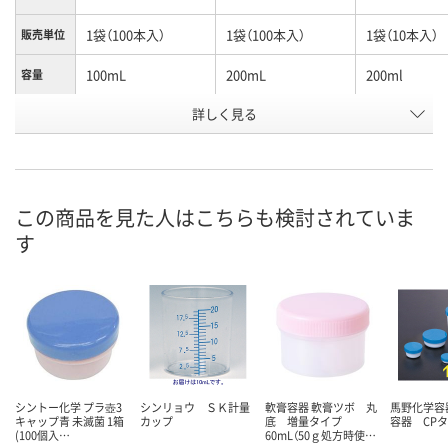
1袋（100本入）
1袋（100本入）
1袋（10本入）
販売単位
100mL
200mL
200ml
容量
お申込番
詳しく見る
2604469
2604610
058806
号
在庫
お届け日
この商品を見た人はこちらも検討されていま
す
現在ご注文いただけ
現在ご注文いただけ
現在ご注文い
ません
ません
ません
シントー化学 プラ壺3
シンリョウ ＳＫ計量
軟膏容器 軟膏ツボ 丸
馬野化学容
キャップ青 未滅菌 1箱
カップ
底 増量タイプ
容器 CP
(100個入…
60mL（50ｇ処方時使…