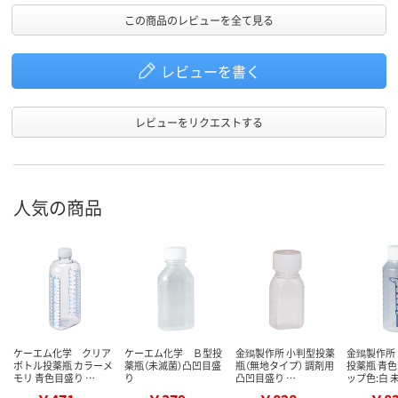
この商品のレビューを全て見る
レビューを書く
レビューをリクエストする
人気の商品
ケーエム化学 クリア
ケーエム化学 Ｂ型投
金鵄製作所 小判型投薬
金鵄製作所
ボトル投薬瓶 カラーメ
薬瓶（未滅菌）凸凹目盛
瓶（無地タイプ） 調剤用
投薬瓶 青色
モリ 青色目盛り …
り
凸凹目盛り …
ップ色:白 