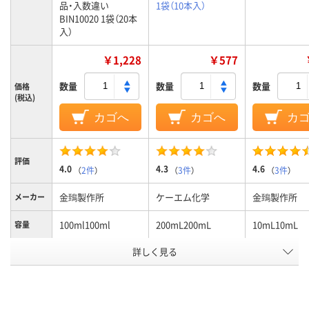
品・入数違い
1袋（10本入）
BIN10020 1袋（20本
入）
￥1,228
￥577
数量
数量
数量
価格
(税込)
カゴへ
カゴへ
カ
評価
4.0
4.3
4.6
（
2件
）
（
3件
）
（
3件
）
金鵄製作所
ケーエム化学
金鵄製作所
メーカー
100ml100ml
200mL200mL
10mL10mL
容量
詳しく見る
未滅菌未滅菌
未滅菌未滅菌
滅菌区分
本体：ポリプロピレ
本体：PET樹脂、キャ
ポリプロピレ
ン、キャップ：ポリエ
ップ：PE（ポリエチレ
材質
チレンポリプロピレ
ン）樹脂