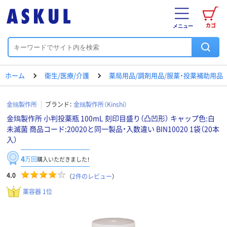
カゴ
メニュー
ホーム
衛生/医療/介護
薬局用品/調剤用品/服薬・投薬補助用品
金鵄製作所
ブランド：
金鵄製作所（Kinshi）
金鵄製作所 小判投薬瓶 100mL 刻印目盛り（凸凹形） キャップ色:白
未滅菌 商品コード:20020と同一製品・入数違い BIN10020 1袋（20本
入）
4
万回
購入いただきました！
4.0
（
2
件のレビュー
）
薬容器 1位