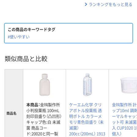
ランキングをもっと見る
この商品のキーワードタグ
#使いやすい
類似商品と比較
本商品：
金鵄製作所
ケーエム化学 クリ
金鵄製作所 
小判投薬瓶 100mL
アボトル投薬瓶 透
ップ10ml 調
商品名
刻印目盛り（凸凹形）
明ボトル カラーメ
ーマルキャッ
キャップ色:白 未滅
モリ青色目盛り （未
ット可 未滅菌 
菌 商品コー
滅菌）
入 CUP1020 
ド:20020と同一製
200cc（200mL） 1913
個入）