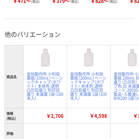
￥471～
￥379～
￥828～
￥8
（税込）
（税込）
（税込）
他のバリエーション
金鵄製作所 小判投
金鵄製作所 小判投
金鵄製作所 
商品名
薬瓶（100mL）ベーシ
薬瓶（200mL）ベーシ
薬瓶 200mL
ックキャップ（ホワ
ックキャップ（ホワ
盛り（凸凹形）
イト） 本体色:透明
イト） 本体色:透明
プ色:白 未滅
凸凹目盛り 刻印目
凸凹目盛り 刻印目
コード:2003
盛り 未滅菌 1袋（100
盛り 未滅菌 1袋（100
製品・入数違
本入）
本入）
BIN200 1袋（
価格
￥2,706
￥4,598
￥1
(税込)
評価