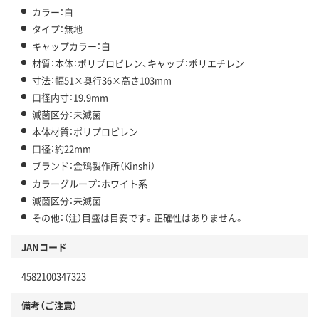
カラー：白
タイプ：無地
キャップカラー：白
材質：本体：ポリプロピレン、キャップ：ポリエチレン
寸法：幅51×奥行36×高さ103mm
口径内寸：19.9mm
滅菌区分：未滅菌
本体材質：ポリプロピレン
口径：約22mm
ブランド：金鵄製作所（Kinshi）
カラーグループ：ホワイト系
滅菌区分：未滅菌
その他：（注）目盛は目安です。正確性はありません。
JANコード
4582100347323
備考（ご注意）