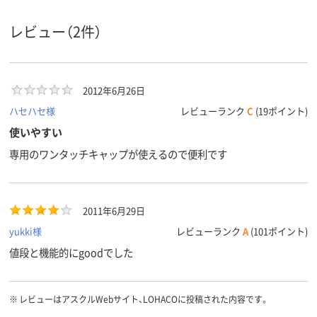
ン
レビュー（2件）
ホワイト系
ホワイト系
クリア(透明・
カラーグ
ループ
系
未滅菌
未滅菌
未滅菌
滅菌
2012年6月26日
アスクル
ハセハセ様
レビューランク
C
(19ポイント)
商品環境
スコア
使いやすい
専用のワンタッチキャップが使えるので便利です
2011年6月29日
yukki様
レビューランク
A
(101ポイント)
値段と機能的にgoodでした
※
レビューはアスクルWebサイト、LOHACOに投稿された内容です。