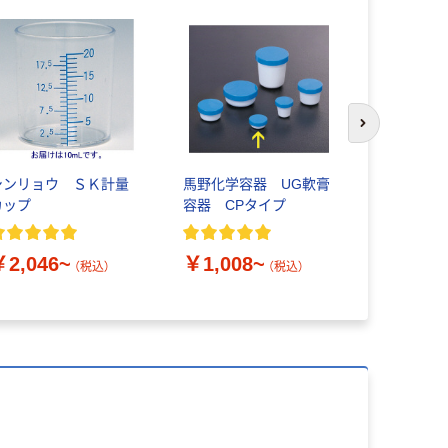
次のスライド
シンリョウ ＳＫ計量
馬野化学容器 UG軟膏
シンリョウ
カップ
容器 CPタイプ
瓶 薬袋 投
￥3,187
￥2,046~
￥1,008~
（税込）
（税込）