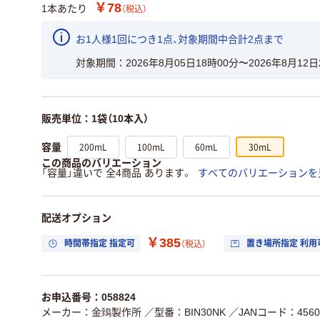
￥78
1本あたり
（税込）
お1人様1回につき1点、対象期間中合計2点まで
対象期間
2026年8月05日18時00分〜2026年8月12日
販売単位：1袋（10本入）
200mL
100mL
60mL
30mL
容量
この商品のバリエーション
「容量」違いで 全4商品 あります。
すべてのバリエーションを
配送オプション
￥385
時間帯指定 指定可
置き場所指定 利用
（税込）
お申込番号：058824
メーカー：金鵄製作所
／型番：BIN30NK
／JANコード：45604