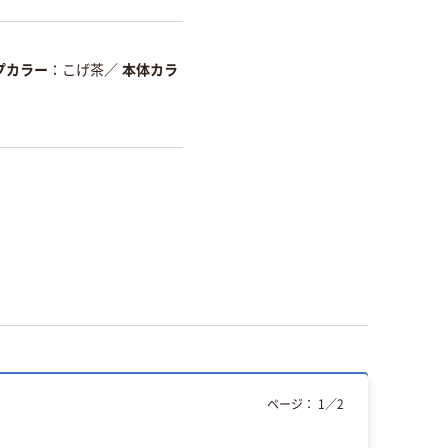
プカラー
こげ茶
／
本体カラ
ページ：
1
／
2