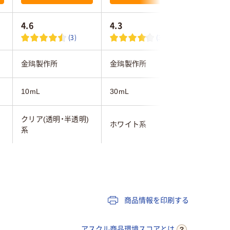
4.6
4.3
(3)
(3)
金鵄製作所
金鵄製作所
金鵄製作
10mL
30mL
5mL
クリア(透明・半透明)
クリア(透
ホワイト系
系
系
未滅菌
未滅菌
商品情報を印刷する
アスクル商品環境スコアとは