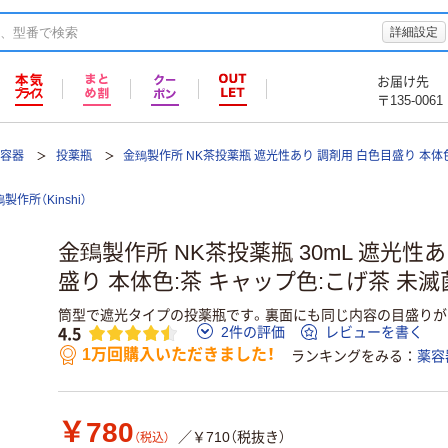
詳細設定
お届け先
〒135-0061
薬容器
投薬瓶
金鵄製作所 NK茶投薬瓶 遮光性あり 調剤用 白色目盛り 本体
製作所（Kinshi）
金鵄製作所 NK茶投薬瓶 30mL 遮光性
盛り 本体色:茶 キャップ色:こげ茶 未滅菌
筒型で遮光タイプの投薬瓶です。裏面にも同じ内容の目盛りが
4.5
2件の評価
レビューを書く
1万回購入いただきました！
ランキングをみる
薬容
￥780
／￥710（税抜き）
（税込）