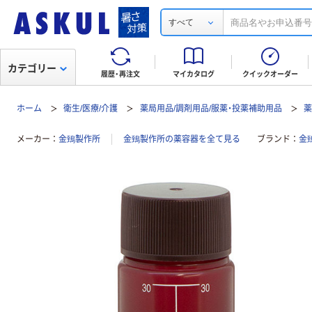
すべて
カテゴリー
履歴・再注文
マイカタログ
クイックオーダー
ホーム
衛生/医療/介護
薬局用品/調剤用品/服薬・投薬補助用品
メーカー
金鵄製作所
金鵄製作所の薬容器を全て見る
ブランド
金鵄