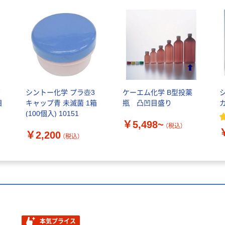
菌
シントー化学 プラ壺3
ケーエム化学 B型投薬
目
キャップ青 未滅菌 1箱
瓶 凸凹目盛り
(100個入) 10151
￥5,498~
（税込）
￥2,200
（税込）
本気プライス