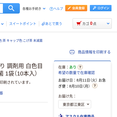
ヘルプ
各種お手続き
0
スイートポイント
あとで買う
カゴ
点
色:茶 キャップ色:こげ茶 未滅菌
商品情報を印刷する
あり 調剤用 白色目
在庫：
あり
 1袋（10本入）
希望の数量で在庫確認
お届け日：8月11日（火）
お急
印刷されています。
ぎ便：8月10日（月）
器
お届け先：
アスクル在庫商品