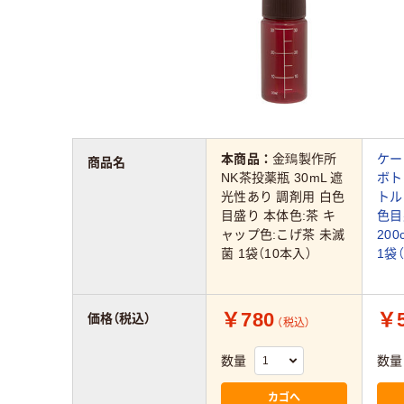
本商品：
金鵄製作所
ケー
商品名
NK茶投薬瓶 30mL 遮
ボト
光性あり 調剤用 白色
トル
目盛り 本体色:茶 キ
色目
ャップ色:こげ茶 未滅
200
菌 1袋（10本入）
1袋
￥780
￥5
価格（税込）
（税込）
数量
数量
カゴへ