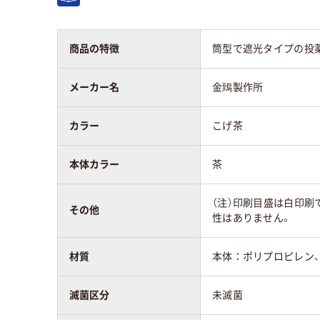
商品の特徴
筒型で遮光タイプの投
メーカー名
金鵄製作所
カラー
こげ茶
本体カラー
茶
（注）印刷目盛は白印刷
その他
性はありません。
材質
本体：ポリプロピレン
滅菌区分
未滅菌