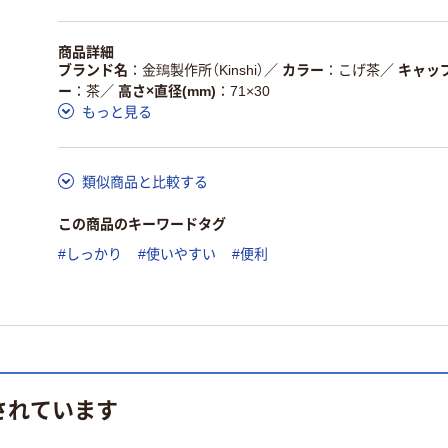
商品詳細
ブランド名
金鵄製作所（Kinshi）
／
カラー
こげ茶
／
キャッ
ー
茶
／
高さ×直径(mm)
71×30
もっと見る
類似商品と比較する
この商品のキーワードタグ
#しっかり
#使いやすい
#便利
されています