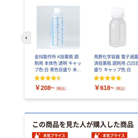
前のスライドへ
金鵄製作所 K投薬瓶 調
馬野化学容器 電子滅
剤用 本体色:透明 キャッ
済投薬瓶 調剤用 凸凹
プ色:白 青色目盛り 未滅
盛り キャップ色:白
菌
￥208~
￥618~
（税込）
（税込）
この商品を見た人が購入した商品
本気プライス
本気プライス