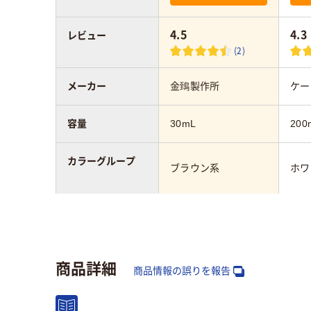
4.5
4.3
レビュー
(2)
メーカー
金鵄製作所
ケー
容量
30mL
200
カラーグループ
ブラウン系
ホワ
滅菌
未滅菌
未滅
アスクル商品環境
商品詳細
スコア
商品情報の誤りを報告