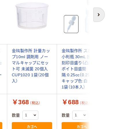
次へ
薬
金鵄製作所 計量カッ
金鵄製作所 スポイト
金鵄製作
プ10ml 調剤用 ノー
小判瓶 30mL 投薬瓶
クハイ） 
:
マルキャップにセッ
刻印目盛り（凸凹） ス
ール製 
ト可 未滅菌 20個入
ポイト目盛間
1340yh0
・
CUP1020 1袋（20個
隔:0.25cc（0.25ml）
個入）
入）
キャップ色:白 未滅菌
1袋（10本入）
￥368
￥688
￥548
（税込）
（税込）
数量
数量
数量
カゴへ
カゴへ