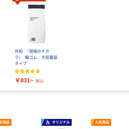
ボ
共和 「現場のチカ
ラ」 輪ゴム 大容量袋
パ
タイプ
認
￥831~
（税込）
気商品
オリジナル
人気商品