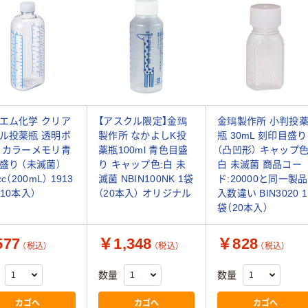
エム化学 クリア
【アスクル限定】金鵄
金鵄製作所 小判投
ル投薬瓶 透明ボ
製作所 なかよしK投
瓶 30mL 刻印目盛り
 カラーメモリ青
薬瓶100ml 青色目盛
（凸凹形） キャップ色
盛り （未滅菌）
り キャップ色:白 未
白 未滅菌 商品コー
cc（200mL） 1913
滅菌 NBIN100NK 1袋
ド:20000と同一製品
（10本入）
（20本入） オリジナル
入数違い BIN3020 1
袋（20本入）
77
￥1,348
￥828
（税込）
（税込）
（税込）
数量
数量
カゴへ
カゴへ
カゴへ