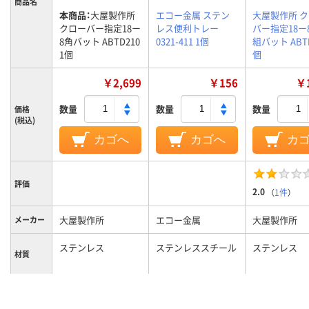
商品名
本商品：
大屋製作所
エコー金属 ステン
大屋製作所 
クローバー指定18ー
レス便利トレー
バー指定18ー
8角バット ABTD210
0321-411 1個
組バット ABTE
1個
個
￥2,699
￥156
￥1
数量
数量
数量
価格
(税込)
カゴへ
カゴへ
カ
評価
2.0
（
1件
）
大屋製作所
エコー金属
大屋製作所
メーカー
ステンレス
ステンレススチール
ステンレス
材質
カラーグ
シルバー系
シルバー系
ループ