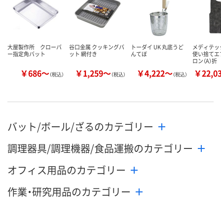
大屋製作所 クローバ
谷口金属 クッキングバ
トーダイ UK 丸底うど
メディテッ
ー指定角バット
ット 網付き
んてぼ
使い捨てエ
ロン（A）折
￥686～
￥1,259～
￥4,222～
￥22,0
（税込）
（税込）
（税込）
バット/ボール/ざるのカテゴリー
調理器具/調理機器/食品運搬のカテゴリー
オフィス用品のカテゴリー
作業・研究用品のカテゴリー