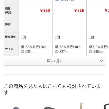
価格
￥880
￥686
￥1
(税込)
評価
1個
1個
1個
販売単位
幅158×奥行128×
幅185×奥行140×
幅210×奥行1
サイズ
高さ25mm
高さ27mm
高さ30mm
お申込番
詳しく見る
1020330
1020321
1025711
号
あり
あり
4点
在庫
8月7日（金）
8月7日（金）
8月7日（金）
お届け日
この商品を見た人はこちらも検討されていま
す
数量
数量
数量
カゴへ
カゴへ
カ