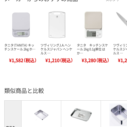
タニタ（TANITA） キッ
ツヴィリングJ.A.ヘン
タニタ キッチンスケ
ツヴィリン
チンスケール 2kg ホ…
ケルスジャパン ヘンケ
ール 2kg 0.1g単位 は
ケルスジ
ルス …
か…
ルス …
¥1,582（税込）
¥1,210（税込）
¥3,280（税込）
¥1,
類似商品と比較