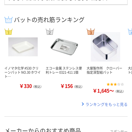
バットの売れ筋ランキング
イノマタ化学 #530 クリ
エコー金属 ステンレス便
大屋製作所 クローバー
大
ーンバット NO.30 ホワイ
利トレー 0321-411 1個
指定深型組バット
ト
ト…
￥330
￥156
（税込）
（税込）
￥1,645～
（税込）
ランキングをもっと見る
メーカーからのおすすめ商品
スポンサー