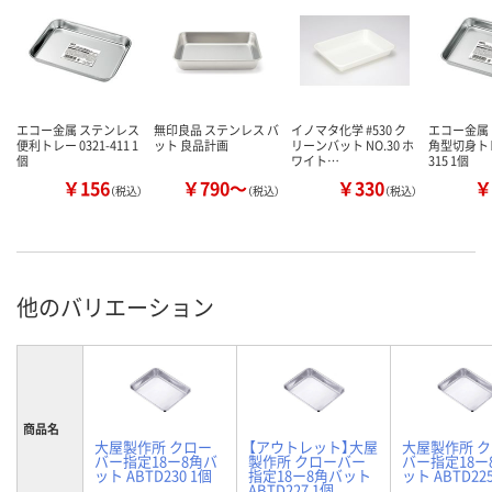
エコー金属 ステンレス
無印良品 ステンレス バ
イノマタ化学 #530 ク
エコー金属
便利トレー 0321-411 1
ット 良品計画
リーンバット NO.30 ホ
角型切身トレー
個
ワイト…
315 1個
￥156
￥790～
￥330
￥
（税込）
（税込）
（税込）
他のバリエーション
商品名
大屋製作所 クロー
【アウトレット】大屋
大屋製作所 
バー指定18ー8角バ
製作所 クローバー
バー指定18ー
ット ABTD230 1個
指定18ー8角バット
ット ABTD22
ABTD227 1個