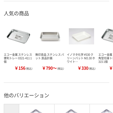
人気の商品
エコー金属 ステンレス
無印良品 ステンレス バ
イノマタ化学 #530 ク
エコー金属
便利トレー 0321-411 1
ット 良品計画
リーンバット NO.30 ホ
角型切身トレー
個
ワイト…
315 1個
￥156
￥790～
￥330
￥
（税込）
（税込）
（税込）
他のバリエーション