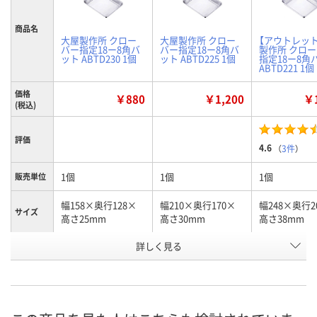
商品名
大屋製作所 クロー
大屋製作所 クロー
【アウトレッ
バー指定18ー8角バ
バー指定18ー8角バ
製作所 クロ
ット ABTD230 1個
ット ABTD225 1個
指定18ー8角
ABTD221 1個
価格
￥880
￥1,200
￥1
(税込)
評価
4.6
（
3件
）
1個
1個
1個
販売単位
幅158×奥行128×
幅210×奥行170×
幅248×奥行2
サイズ
高さ25mm
高さ30mm
高さ38mm
お申込番
詳しく見る
1020330
1025711
1025701
号
あり
4点
5点
在庫
8月11日（火）
8月11日（火）
8月11日（火）
お届け日