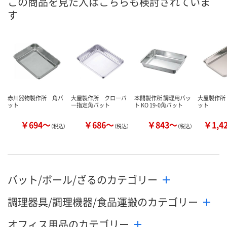
この商品を見た人はこちらも検討されていま
す
数量
数量
数量
カゴへ
カゴへ
カ
赤川器物製作所 角バ
大屋製作所 クローバ
本間製作所 調理用バッ
大屋製作所
ット
ー指定角バット
ト KO 19-0角バット
ット
￥694～
￥686～
￥843～
￥1,4
（税込）
（税込）
（税込）
バット/ボール/ざるのカテゴリー
調理器具/調理機器/食品運搬のカテゴリー
オフィス用品のカテゴリー