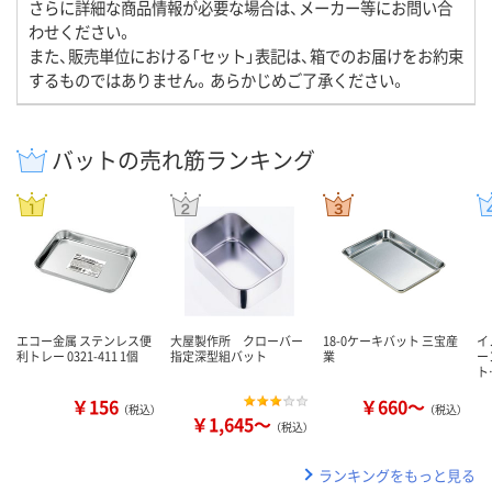
さらに詳細な商品情報が必要な場合は、メーカー等にお問い合
わせください。
また、販売単位における「セット」表記は、箱でのお届けをお約束
するものではありません。あらかじめご了承ください。
バットの売れ筋ランキング
エコー金属 ステンレス便
大屋製作所 クローバー
18-0ケーキバット 三宝産
イ
利トレー 0321-411 1個
指定深型組バット
業
ー
ト
￥156
￥660～
（税込）
（税込）
￥1,645～
（税込）
ランキングをもっと見る