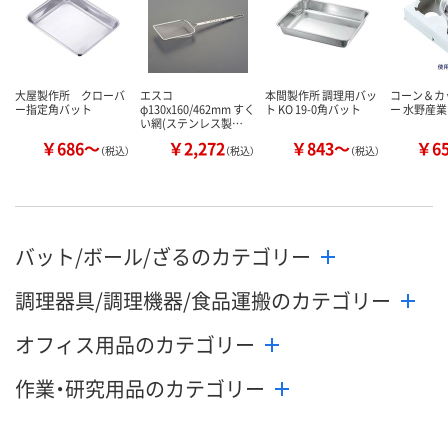
大屋製作所 クローバ
エスコ
本間製作所 調理用バッ
コーン＆カ
ー指定角バット
φ130x160/462mm すく
ト KO 19-0角バット
ー 水野産業
い網(ステンレス製…
￥686～
￥2,272
￥843～
￥6
（税込）
（税込）
（税込）
バット/ボール/ざるのカテゴリー
調理器具/調理機器/食品運搬のカテゴリー
オフィス用品のカテゴリー
作業・研究用品のカテゴリー