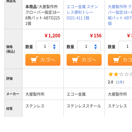
商品名
本商品：
大屋製作所
エコー金属 ステン
大屋製作所 
クローバー指定18ー
レス便利トレー
バー指定18ー
8角バット ABTD225
0321-411 1個
組バット ABTE
1個
個
￥1,200
￥156
￥1
数量
数量
数量
価格
(税込)
カゴへ
カゴへ
カ
評価
2.0
（
1件
）
大屋製作所
エコー金属
大屋製作所
メーカー
ステンレス
ステンレススチール
ステンレス
材質
カラーグ
シルバー系
シルバー系
ループ