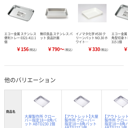
エコー金属 ステンレス
無印良品 ステンレス バ
イノマタ化学 #530 ク
エコー金属
便利トレー 0321-411 1
ット 良品計画
リーンバット NO.30 ホ
角型切身トレー
個
ワイト…
315 1個
￥156
￥790～
￥330
￥
（税込）
（税込）
（税込）
他のバリエーション
商品名
大屋製作所 クロー
【アウトレット】大屋
【アウトレッ
バー指定18ー8角バ
製作所 クローバー
製作所 クロ
ット ABTD230 1個
指定18ー8角バット
指定18ー8角
ABTD227 1個
ABTD221 1個