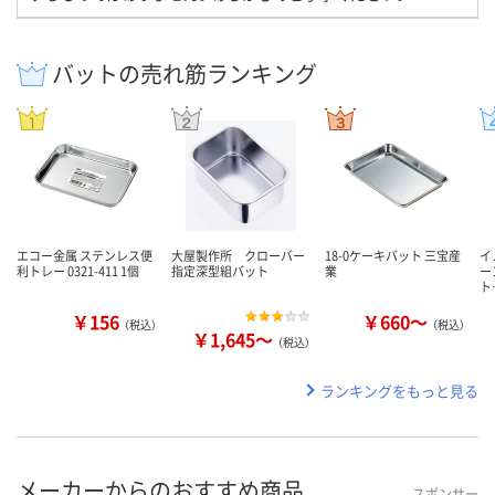
バットの売れ筋ランキング
エコー金属 ステンレス便
大屋製作所 クローバー
18-0ケーキバット 三宝産
イ
利トレー 0321-411 1個
指定深型組バット
業
ー
ト
￥156
￥660～
（税込）
（税込）
￥1,645～
（税込）
ランキングをもっと見る
メーカーからのおすすめ商品
スポンサー