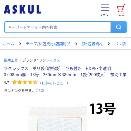
カゴ
メニュー
ホーム
テープ/梱包資材/店舗用品
袋・包装資材
ポリ袋
福助工業
ブランド：
フクレックス
フクレックス ポリ袋（規格袋） ひも付き HDPE・半透明
0.008mm厚 13号 260mm×380mm 1袋（200枚入） 福助工業
4.7
（
15
件のレビュー
）
ランキングを見る：
ポリ袋