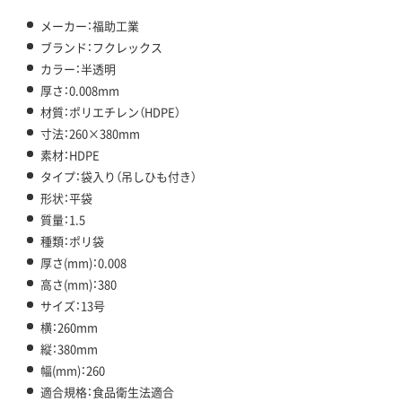
メーカー：福助工業
ブランド：フクレックス
カラー：半透明
厚さ：0.008mm
材質：ポリエチレン（HDPE）
寸法：260×380mm
素材：HDPE
タイプ：袋入り（吊しひも付き）
形状：平袋
質量：1.5
種類：ポリ袋
厚さ(mm)：0.008
高さ(mm)：380
サイズ：13号
横：260mm
縦：380mm
幅(mm)：260
適合規格：食品衛生法適合