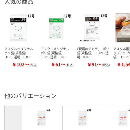
人気の商品
アスクルオリジナル
アスクルオリジナル
「現場のチカラ」 ポリ
アスクル限
ポリ袋（規格袋）
ポリ袋（規格袋）
袋（規格袋） LDPE・透
ップアップ
LDPE・透明 0.0…
LDPE・透明 0.0…
明 0.03…
袋） HDP
￥102～
￥61～
￥91～
￥1,5
（税込）
（税込）
（税込）
他のバリエーション