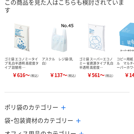
この商品を見た人はこちらも検討されていま
す
数量
数量
数量
カゴへ
カゴへ
カ
ゴミ袋 エコノミータイ
アスクル レジ袋（乳
ゴミ袋 スーパーエコノ
コピー用紙
プ 乳白半透明 高密度タ
白）
ミー 省資源タイプ 乳白
ル マルチ
イプ 詰替用 …
半透明 高密度…
ーパーホワ
￥616～
￥137～
￥561～
￥1
（税込）
（税込）
（税込）
ポリ袋のカテゴリー
袋・包装資材のカテゴリー
オフィス用品のカテゴリー