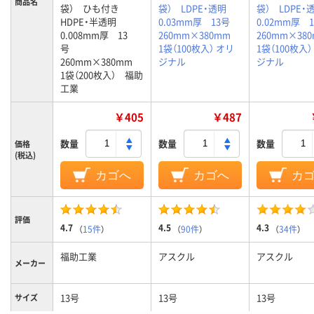
商品名
袋） ひも付き
袋） LDPE・透明
袋） LDPE
HDPE・半透明
0.03mm厚 13号
0.02mm厚
0.008mm厚 13
260mm×380mm
260mm×3
号
1袋（100枚入） オリ
1袋（100枚入）
260mm×380mm
ジナル
ジナル
1袋（200枚入） 福助
工業
￥405
￥487
数量
数量
数量
価格
(税込)
カゴへ
カゴへ
カ
評価
4.7
4.5
4.3
（
15件
）
（
90件
）
（
34件
）
福助工業
アスクル
アスクル
メーカー
13号
13号
13号
サイズ