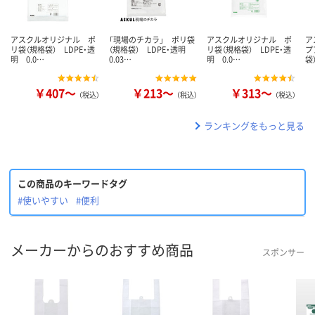
アスクルオリジナル ポ
「現場のチカラ」 ポリ袋
アスクルオリジナル ポ
ア
リ袋（規格袋） LDPE・透
（規格袋） LDPE・透明
リ袋（規格袋） LDPE・透
プ
明 0.0…
0.03…
明 0.0…
袋
￥407～
￥213～
￥313～
（税込）
（税込）
（税込）
ランキングをもっと見る
この商品のキーワードタグ
#使いやすい
#便利
メーカーからのおすすめ商品
スポンサー