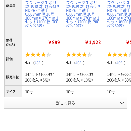
フクレックス ポリ
フクレックス ポリ
フクレックス
商品名
袋（規格袋） ひも付き
袋（規格袋） ひも付き
袋（規格袋） 
HDPE・半透明
HDPE・半透明
HDPE・半透明
0.008mm厚 10号
0.008mm厚 10号
0.008mm厚 
180mm×270mm 1
180mm×270mm 1
180mm×270
セット（1000枚：200
セット（2000枚：200
セット（6000枚
枚入×5袋）
枚×10袋）
枚×30袋）
価格
￥999
￥1,922
￥5
(税込)
評価
4.3
4.3
4.3
（
46件
）
（
46件
）
（
46件
）
1セット（1000枚：
1セット（2000枚：
1セット（6000
販売単位
200枚入×5袋）
200枚入×10袋）
200枚入×30
10号
10号
10号
サイズ
お申込番
詳しく見る
1293444
1293462
1301386
号
あり
9点
3点
在庫
8月10日（月）
8月10日（月）
8月10日（月）
お届け日