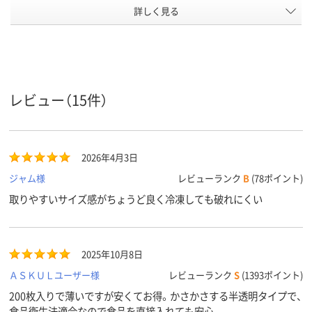
詳しく見る
0.008mm
0.03mm
0.02mm
厚さ
ポリエチレン
ポリエチレン
ポリエチレン
（HDPE）、HDPE（カサ
（LDPE）、LDPE（ツル
（LDPE）、LD
カサタイプ）
ツルタイプ）
ツルタイプ）
材質
レビュー（15件）
クリア(透明)系
クリア(透明)系
クリア(透明)
カラーグ
ループ
2026年4月3日
袋入り（吊しひも付
袋入り（吊しひもな
袋入り（吊し
パッケー
ジ形状
き）
し）
し）
ジャム様
レビューランク
B
(78ポイント)
取りやすいサイズ感がちょうど良く冷凍しても破れにくい
アスクル
商品環境
25
25
スコア
2025年10月8日
ＡＳＫＵＬユーザー様
レビューランク
S
(1393ポイント)
200枚入りで薄いですが安くてお得。かさかさする半透明タイプで、
食品衛生法適合なので食品を直接入れても安心。