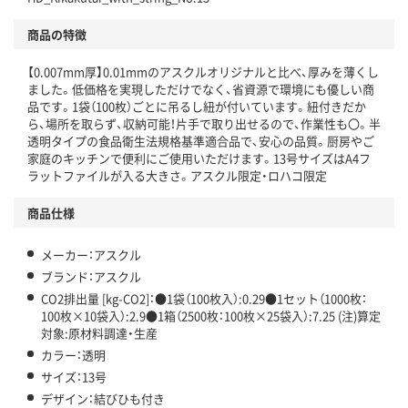
アスクルで資源循環している
商品の特徴
温室効果ガスなどの削減
【0.007mm厚】0.01mmのアスクルオリジナルと比べ、厚みを薄くし
この商品の環境配慮ポイントです。下記商品詳細「
ました。低価格を実現しただけでなく、省資源で環境にも優しい商
アスクル商品環境スコア詳細／加点項目
」で確認できます。
品です。1袋（100枚）ごとに吊るし紐が付いています。紐付きだか
ら、場所を取らず、収納可能！片手で取り出せるので、作業性も〇。半
透明タイプの食品衛生法規格基準適合品で、安心の品質。厨房やご
家庭のキッチンで便利にご使用いただけます。13号サイズはA4フ
ラットファイルが入る大きさ。アスクル限定・ロハコ限定
商品仕様
メーカー：アスクル
ブランド：アスクル
CO2排出量 [kg-CO2]：●1袋（100枚入）:0.29●1セット（1000枚：
100枚×10袋入）:2.9●1箱（2500枚：100枚×25袋入）:7.25 (注)算定
対象:原材料調達・生産
カラー：透明
サイズ：13号
デザイン：結びひも付き