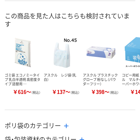
お届け日
この商品を見た人はこちらも検討されていま
現在ご注文いただけ
現在ご注文いただけ
現在ご注文い
す
ません
ません
ません
ゴミ袋 エコノミータイ
アスクル レジ袋（乳
アスクル プラスチック
コピー用紙
プ 乳白半透明 高密度タ
白）
グローブ 粉なし（パウ
ル マルチ
イプ 詰替用 …
ダーフリー）
ーパーホワ
￥616～
￥137～
￥398～
￥1
（税込）
（税込）
（税込）
ポリ袋のカテゴリー
袋・包装資材のカテゴリー