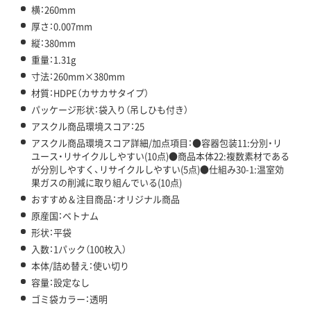
横：260mm
厚さ：0.007mm
縦：380mm
重量：1.31g
寸法：260mm×380mm
材質：HDPE（カサカサタイプ）
パッケージ形状：袋入り（吊しひも付き）
アスクル商品環境スコア：25
アスクル商品環境スコア詳細/加点項目：●容器包装11:分別・リ
ユース・リサイクルしやすい(10点)●商品本体22:複数素材である
が分別しやすく、リサイクルしやすい(5点)●仕組み30-1:温室効
果ガスの削減に取り組んでいる(10点)
おすすめ＆注目商品：オリジナル商品
原産国：ベトナム
形状：平袋
入数：1パック（100枚入）
本体/詰め替え：使い切り
容量：設定なし
ゴミ袋カラー：透明