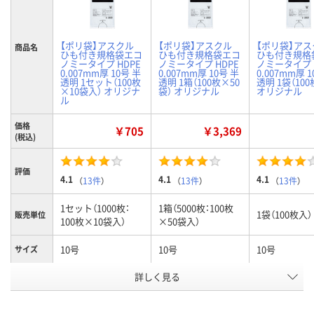
【ポリ袋】アスクル
【ポリ袋】アスクル
【ポリ袋】アス
商品名
ひも付き規格袋エコ
ひも付き規格袋エコ
ひも付き規格
ノミータイプ HDPE
ノミータイプ HDPE
ノミータイプ 
0.007mm厚 10号 半
0.007mm厚 10号 半
0.007mm厚 
透明 1セット（100枚
透明 1箱（100枚×50
透明 1袋（100
×10袋入） オリジナ
袋） オリジナル
オリジナル
ル
価格
￥705
￥3,369
(税込)
評価
4.1
4.1
4.1
（
13件
）
（
13件
）
（
13件
）
1セット（1000枚：
1箱（5000枚：100枚
1袋（100枚入）
販売単位
100枚×10袋入）
×50袋入）
10号
10号
10号
サイズ
お申込番
詳しく見る
HP61748
HP61765
HP21225
号
在庫