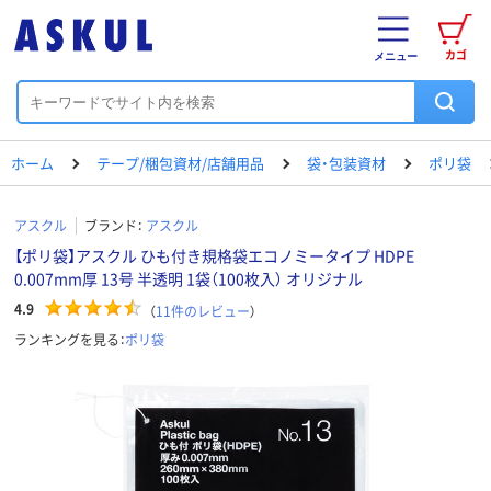
カゴ
メニュー
ホーム
テープ/梱包資材/店舗用品
袋・包装資材
ポリ袋
アスクル
ブランド：
アスクル
【ポリ袋】アスクル ひも付き規格袋エコノミータイプ HDPE
0.007mm厚 13号 半透明 1袋（100枚入） オリジナル
4.9
（
11
件のレビュー
）
ランキングを見る：
ポリ袋