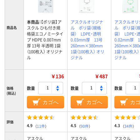
本商品：
【ポリ袋】ア
アスクルオリジナ
アスクルオリ
スクル ひも付き規
ル ポリ袋（規格
ル ポリ袋（
商品名
格袋エコノミータイ
袋） LDPE・透明
袋） LDPE
プ HDPE 0.007mm
0.03mm厚 13号
0.02mm厚
厚 13号 半透明 1袋
260mm×380mm
260mm×3
（100枚入） オリジナ
1袋（100枚入） オリ
1袋（100枚入）
ル
ジナル
ジナル
￥136
￥487
数量
数量
数量
価格
(税込)
カゴへ
カゴへ
カ
評価
4.9
4.5
4.3
（
11件
）
（
90件
）
（
34件
）
アスクル
アスクル
アスクル