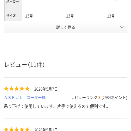
メーカー
13号
13号
13号
サイズ
詳しく見る
0.007mm
0.03mm
0.02mm
厚さ
高密度ポリエチレ
ポリエチレン
ポリエチレン
ン、HDPE（カサカサ
（LDPE）、LDPE（ツル
（LDPE）、LD
タイプ）
ツルタイプ）
ツルタイプ）
材質
レビュー（11件）
クリア(透明・半透明)
クリア(透明)系
クリア(透明)
カラーグ
ループ
系
2026年5月7日
袋入り（吊しひも付
袋入り（吊しひもな
袋入り（吊し
パッケー
ジ形状
き）
し）
し）
ＡＳＫＵＬ ユーザー様
レビューランク
S
(2934ポイント)
吊り下げて使用しています。 片手で使えるので便利です。
アスクル
商品環境
25
25
25
スコア
2026年5月1日