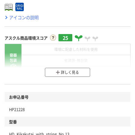
アイコンの説明
25
アスクル商品環境スコア
環境に配慮した材料を使用
容器
包装
省資源・無包装
分別・リサイクルしやすい設計
詳しく見る
環境に配慮した材料を使用
商品
お申込番号
本体
省資源・省エネ・節水
HP21228
分別・リサイクルしやすい設計
型番
独自の回収スキームがある
HD_Kikakutai_with_string_No.13
仕組