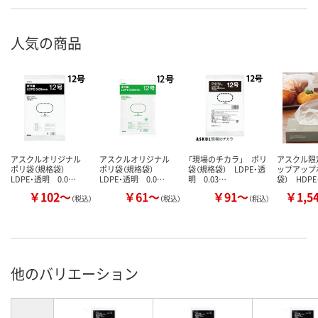
人気の商品
アスクルオリジナル
アスクルオリジナル
「現場のチカラ」 ポリ
アスクル限
ポリ袋（規格袋）
ポリ袋（規格袋）
袋（規格袋） LDPE・透
ップアップ
LDPE・透明 0.0…
LDPE・透明 0.0…
明 0.03…
袋） HDP
￥102～
￥61～
￥91～
￥1,5
（税込）
（税込）
（税込）
他のバリエーション