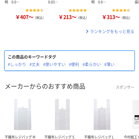
明 0.0…
0.03…
明 0.0…
袋
￥407～
￥213～
￥313～
（税込）
（税込）
（税込）
ランキングをもっと見る
この商品のキーワードタグ
#しっかり
#丈夫
#使いやすい
#便利
#柔らかい
#薄い
メーカーからのおすすめ商品
スポンサー
不織布レジバッグ M
不織布レジバッグ S
不織布レジバッグ L
今村紙工 