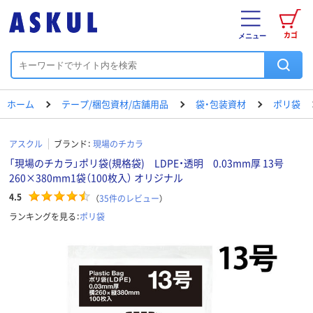
カゴ
メニュー
ホーム
テープ/梱包資材/店舗用品
袋・包装資材
ポリ袋
アスクル
ブランド：
現場のチカラ
「現場のチカラ」ポリ袋(規格袋) LDPE・透明 0.03mm厚 13号
260×380mm1袋（100枚入） オリジナル
4.5
（
35
件のレビュー
）
ランキングを見る：
ポリ袋