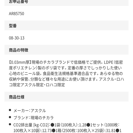
お申込番号
本体
省資源・省エネ・節水
AR85750
分別・リサイクルしやすい設計
型番
独自の回収スキームがある
08-30-13
仕組
アスクルで資源循環している
商品の特徴
温室効果ガスなどの削減
【0.03mm厚】現場のチカラブランドで低価格でご提供。LDPE（低密
この商品の環境配慮ポイントです。下記商品詳細「
度ポリエチレン）製のポリ袋です。定番の厚さでしっかりした使い
アスクル商品環境スコア詳細／加点項目
」で確認できます。
心地のビニール袋。食品衛生法規格基準適合品です。あらゆる物の
収納や保管、分類など様々な用途にお使い頂けます。アスクル・ロハ
コ限定アスクル限定・ロハコ限定
商品仕様
メーカー：アスクル
ブランド：現場のチカラ
CO2排出量 [kg-CO2]：●1袋（100枚入）:1.28●1セット（1000枚：
100枚入×10袋）:12.73●1箱（2500枚：100枚入×25袋）:31.81●1