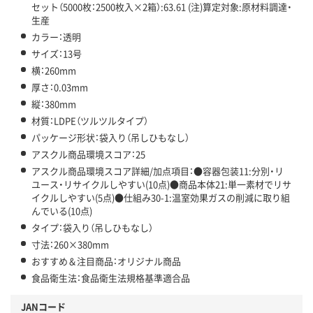
セット（5000枚：2500枚入×2箱）:63.61 (注)算定対象:原材料調達・
生産
カラー：透明
サイズ：13号
横：260mm
厚さ：0.03mm
縦：380mm
材質：LDPE（ツルツルタイプ）
パッケージ形状：袋入り（吊しひもなし）
アスクル商品環境スコア：25
アスクル商品環境スコア詳細/加点項目：●容器包装11:分別・リ
ユース・リサイクルしやすい(10点)●商品本体21:単一素材でリサ
イクルしやすい(5点)●仕組み30-1:温室効果ガスの削減に取り組
んでいる(10点)
タイプ：袋入り（吊しひもなし）
寸法：260×380mm
おすすめ＆注目商品：オリジナル商品
食品衛生法：食品衛生法規格基準適合品
JANコード