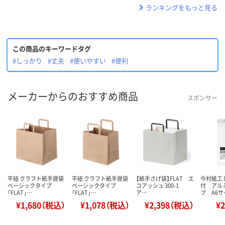
ランキングをもっと見る
この商品のキーワードタグ
#しっかり
#丈夫
#使いやすい
#便利
メーカーからのおすすめ商品
スポンサー
平紐 クラフト紙手提袋
平紐 クラフト紙手提袋
【紙手さげ袋】FLAT エ
今村紙工
ベーシックタイプ
ベーシックタイプ
コアッシュ 300-1
付 アル
「FLAT」…
「FLAT」…
ア…
プ A6
¥1,680（税込）
¥1,078（税込）
¥2,398（税込）
¥