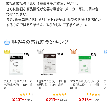
商品の商品ラベルや注意書きをご確認ください。
さらに詳細な商品情報が必要な場合は、メーカー等にお問い合
わせください。
また、販売単位における「セット」表記は、箱でのお届けをお約束
するものではありません。あらかじめご了承ください。
規格袋の売れ筋ランキング
アスクルオリジナル ポ
「現場のチカラ」 ポリ袋
アスクルオリジナル ポ
ア
リ袋（規格袋） LDPE・透
（規格袋） LDPE・透明
リ袋（規格袋） LDPE・透
プ
明 0.0…
0.03…
明 0.0…
袋
￥407～
￥213～
￥313～
（税込）
（税込）
（税込）