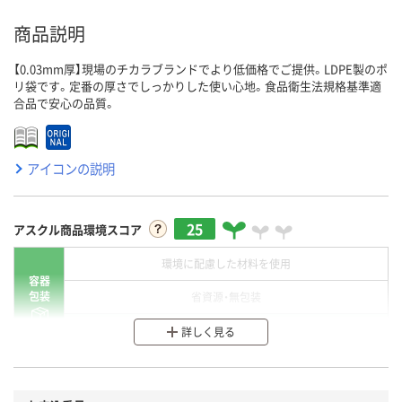
商品説明
【0.03mm厚】現場のチカラブランドでより低価格でご提供。LDPE製のポ
リ袋です。定番の厚さでしっかりした使い心地。食品衛生法規格基準適
合品で安心の品質。
アイコンの説明
25
アスクル商品環境スコア
環境に配慮した材料を使用
容器
包装
省資源・無包装
分別・リサイクルしやすい設計
詳しく見る
環境に配慮した材料を使用
商品