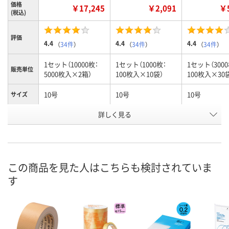
価格
￥17,245
￥2,091
￥5
(税込)
評価
4.4
4.4
4.4
（
34件
）
（
34件
）
（
34件
）
1セット（10000枚：
1セット（1000枚：
1セット（3000
販売単位
5000枚入×2箱）
100枚入×10袋）
100枚入×30
10号
10号
10号
サイズ
お申込番
詳しく見る
AR85854
AR85839
AR85851
号
あり
あり
あり
在庫
8月10日（月）
8月10日（月）
8月10日（月）
お届け日
この商品を見た人はこちらも検討されていま
す
数量
数量
数量
カゴへ
カゴへ
カ