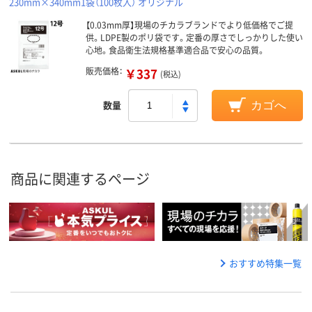
230mm×340mm1袋（100枚入） オリジナル
【0.03mm厚】現場のチカラブランドでより低価格でご提
供。LDPE製のポリ袋です。定番の厚さでしっかりした使い
心地。食品衛生法規格基準適合品で安心の品質。
販売価格：
￥337
(税込)
数量
カゴへ
商品に関連するページ
おすすめ特集一覧