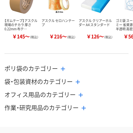
【ガムテープ】アスクル
アスクル セロハンテー
アスクル クリアーホル
ゴミ袋 ス
現場のチカラ 厚さ
プ
ダー A4 スタンダード
ミー 省資源
0.22mm 布テ…
半透明 高
￥145～
￥216～
￥126～
￥5
（税込）
（税込）
（税込）
ポリ袋のカテゴリー
袋・包装資材のカテゴリー
オフィス用品のカテゴリー
作業・研究用品のカテゴリー