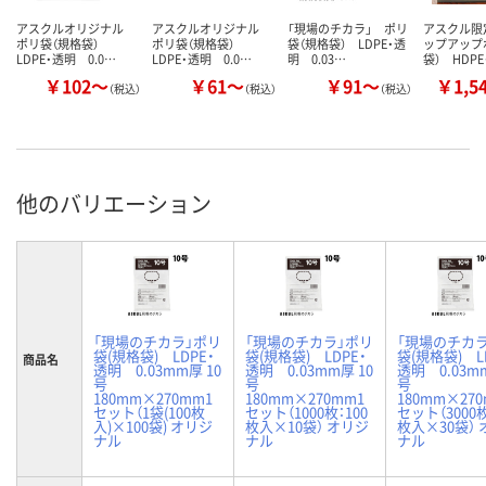
アスクルオリジナル
アスクルオリジナル
「現場のチカラ」 ポリ
アスクル限
ポリ袋（規格袋）
ポリ袋（規格袋）
袋（規格袋） LDPE・透
ップアップ
LDPE・透明 0.0…
LDPE・透明 0.0…
明 0.03…
袋） HDP
￥102～
￥61～
￥91～
￥1,5
（税込）
（税込）
（税込）
他のバリエーション
「現場のチカラ」ポリ
「現場のチカラ」ポリ
「現場のチカ
袋(規格袋) LDPE・
袋(規格袋) LDPE・
袋(規格袋) L
商品名
透明 0.03mm厚 10
透明 0.03mm厚 10
透明 0.03mm
号
号
号
180mm×270mm1
180mm×270mm1
180mm×27
セット（1袋(100枚
セット（1000枚：100
セット（3000枚
入)×100袋) オリジ
枚入×10袋） オリジ
枚入×30袋）
ナル
ナル
ナル