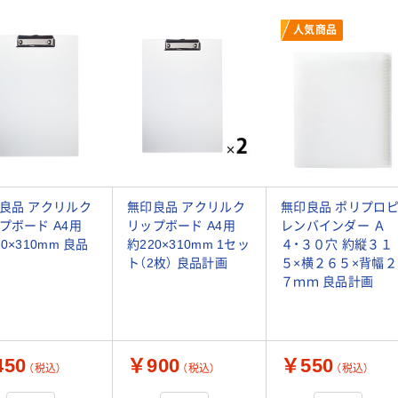
人気商品
良品 アクリルク
無印良品 アクリルク
無印良品 ポリプロ
プボード A4用
リップボード A4用
レンバインダー Ａ
0×310mm 良品
約220×310mm 1セッ
４・３０穴 約縦３１
ト（2枚） 良品計画
５×横２６５×背幅２
７ｍｍ 良品計画
50
￥900
￥550
（税込）
（税込）
（税込）