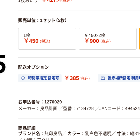
1枚あたり
（税込）
販売単位：1セット（5枚）
1枚
￥450×2枚
￥450
￥900
（税込）
（税込）
配送オプション
￥385
時間帯指定 指定可
置き場所指定 利用
（税込）
お申込番号：1270029
メーカー：良品計画
／型番：7134728
／JANコード：4945247
商品詳細
ブランド名
無印良品
／
カラー
乳白色不透明
／
寸法
縦31