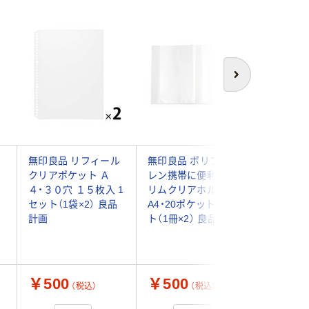
次へ
ピ
無印良品 リフィール
無印良品 ポリプロピ
無印良品
クリアポケット Ａ
レン携帯に便利なス
レン ス
４・３０穴 １５枚入 1
リムクリアホルダー
らファイ
セット（1袋×2） 良品
A4・20ポケット 1セッ
ポケット
計画
ト（1冊×2） 良品計画
￥500
￥500
￥490
（税込）
（税込）