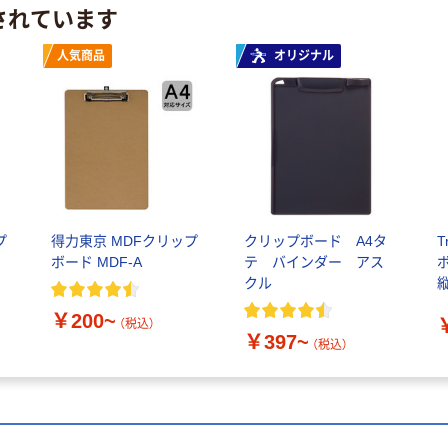
されています
人気商品
オリジナル
プ
得力東京 MDFクリップ
クリップボード A4タ
T
ボード MDF-A
テ バインダー アス
クル
縦
C
￥200~
7
（税込）
￥397~
（税込）