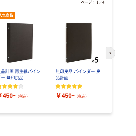
ページ：
1
／
4
人気商品
人気商品
次のスライド
良品計画 再生紙バイン
無印良品 バインダー 良
良品計画 
ダー 無印良品
品計画
ットが選べ
専用リフィ
￥450~
￥450~
￥380~
（税込）
（税込）