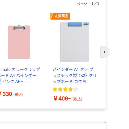
ページ：
1
／
3
人気商品
次のスライド
rimate カラークリップ
バインダー A4 タテ プ
ハピラ ア
ボード A4 バインダー
ラスチック製 〈K2〉 クリ
リップボー
 ピンク AFF-
ップボード コクヨ
ー）
CB001-PK 1個 60-
￥330
278-04（直送品）
（税込）
￥409~
￥1,294
（税込）