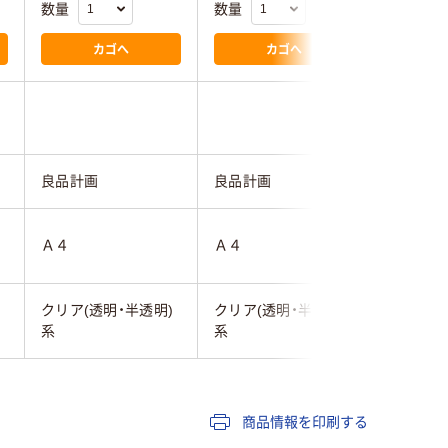
数量
数量
数量
カゴへ
カゴへ
良品計画
良品計画
良品計画
Ａ４
Ａ４
A4用
)
クリア(透明・半透明)
クリア(透明・半透明)
クリア(透
系
系
系
商品情報を印刷する