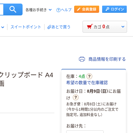
ヘルプ
各種お手続き
0
スイートポイント
あとで買う
カゴ
点
商品情報を印刷する
クリップボード A4
在庫：
4点
画
希望の数量で在庫確認
お届け日：
8月9日（日）
にお届
け
お急ぎ便：8月8日（土）にお届け
（今から1時間1分以内のご注文で
指定可。追加料金なし）
お届け先：