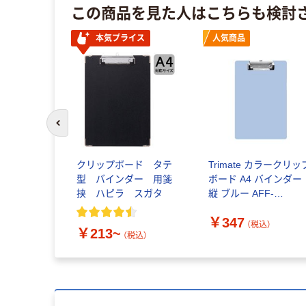
この商品を見た人はこちらも検討
本気プライス
人気商品
前のスライドへ
クリップボード タテ
Trimate カラークリッ
型 バインダー 用箋
ボード A4 バインダー
挟 ハピラ スガタ
縦 ブルー AFF-
CCB001-BL 1個 60-
￥347
7278-06（直送品）
（税込）
￥213~
（税込）