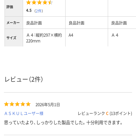
評価
4.5
（
2件
）
良品計画
良品計画
良品計画
メーカー
Ａ４：縦約297×横約
A4
Ａ４
サイズ
220ｍｍ
レビュー（2件）
2026年5月1日
ＡＳＫＵＬユーザー様
レビューランク
C
(13ポイント)
思っていたより、しっかりした製品でした。十分利用できます。