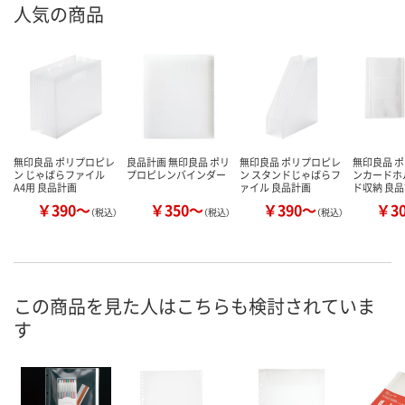
人気の商品
無印良品 ポリプロピレ
良品計画 無印良品 ポリ
無印良品 ポリプロピレ
無印良品 
ン じゃばらファイル
プロピレンバインダー
ン スタンドじゃばらフ
ンカードホ
A4用 良品計画
ァイル 良品計画
ド収納 良
￥390～
￥350～
￥390～
￥3
（税込）
（税込）
（税込）
この商品を見た人はこちらも検討されていま
す