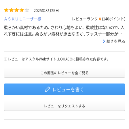
2025年8月25日
ＡＳＫＵＬユーザー様
レビューランク
A
(140ポイント)
柔らかい素材であるため、さわり心地もよい。柔軟性はないので、入
れすぎには注意。柔らかい素材が原因なのか、ファスナー部分が壊
れやすいように感じる。ほぼ毎日のように使用していたこともあ
続きを見る
り、1年ももたなかった。デザインや質感は気に入っていたが、耐久
性に欠ける。その他は概ね間違いなし。
※
レビューはアスクルWebサイト、LOHACOに投稿された内容です。
この商品のレビューを全て見る
レビューを書く
レビューをリクエストする