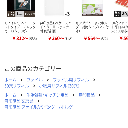
モノイレリフィル ソ
無印良品 EVAケース バ
キングジム 多穴ホル
30穴ファ
フトタイプ チャック
インダー用 ファスナー
ダー封筒タイプ（マチ付
ト厚口 A4
付 A4タテ30穴 …
付 良品計画
き）
穴で50枚
￥312～
￥360～
￥564～
￥5
（税込）
（税込）
（税込）
この商品のカテゴリー
ホーム
ファイル
ファイル用リフィル
30穴リフィル
小物用リフィル（30穴）
ホーム
生活雑貨/キッチン用品
無印良品
無印良品 文房具
無印良品 ファイル/バインダー/ホルダー