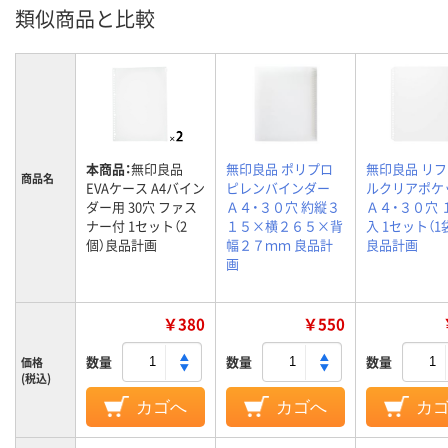
類似商品と比較
本商品：
無印良品
無印良品 ポリプロ
無印良品 リ
商品名
EVAケース A4バイン
ピレンバインダー
ルクリアポケ
ダー用 30穴 ファス
Ａ４・３０穴 約縦３
Ａ４・３０穴 
ナー付 1セット（2
１５×横２６５×背
入 1セット（1
個）良品計画
幅２７ｍｍ 良品計
良品計画
画
￥380
￥550
数量
数量
数量
価格
(税込)
カゴへ
カゴへ
カ