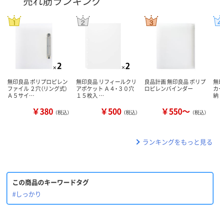
売れ筋ランキング
無印良品 ポリプロピレン
無印良品 リフィールクリ
良品計画 無印良品 ポリプ
無
ファイル ２穴（リング式）
アポケット Ａ４・３０穴
ロピレンバインダー
カ
Ａ５サイ…
１５枚入 …
納
￥380
￥500
￥550～
（税込）
（税込）
（税込）
ランキングをもっと見る
この商品のキーワードタグ
#しっかり