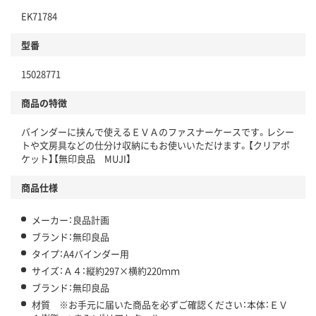
EK71784
型番
15028771
商品の特徴
バインダーに挟んで使えるＥＶＡのファスナーケースです。レシー
トや文房具などの仕分け収納にもお使いいただけます。【クリアポ
ケット】【無印良品 MUJI】
商品仕様
メーカー：良品計画
ブランド：無印良品
タイプ：A4バインダー用
サイズ：Ａ４：縦約297×横約220ｍｍ
ブランド：無印良品
材質 ※お手元に届いた商品を必ずご確認ください：本体：ＥＶ