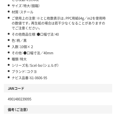
サイズ：特大（個箱）
材質：スチール
ご使用上の注意：※とじ枚数表示は、PPC用紙64g／m2を使用時
の数値です。再生紙の場合は若干少なくなることがありますの
でご注意ください。
その他商品仕様：●口幅寸法：40
色：柄／黒
入数：10個×２
その他：●口幅寸法／40mm
種類：特大
シリーズ名：Scel-bo（シェルボ）
ブランド：コクヨ
ナビス品番：61-0606-95
JANコード
4901480239095
備考（ご注意）