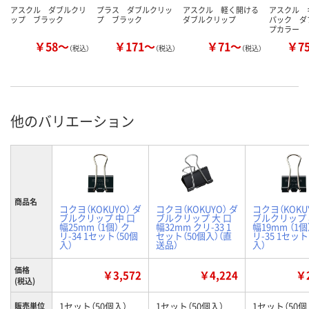
アスクル ダブルクリ
プラス ダブルクリッ
アスクル 軽く開ける
アスクル 
ップ ブラック
プ ブラック
ダブルクリップ
パック ダ
プカラー
￥58～
￥171～
￥71～
￥7
（税込）
（税込）
（税込）
他のバリエーション
商品名
コクヨ（KOKUYO） ダ
コクヨ（KOKUYO） ダ
コクヨ（KOKU
ブルクリップ 中 口
ブルクリップ 大 口
ブルクリップ 
幅25mm （1個） ク
幅32mm クリ-33 1
幅19mm （1個
リ-34 1セット（50個
セット（50個入）（直
リ-35 1セット
入）
送品）
入）
価格
￥3,572
￥4,224
￥2
(税込)
1セット（50個入）
1セット（50個入）
1セット（50個
販売単位