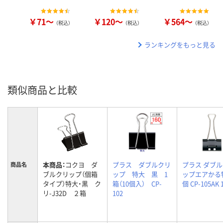
￥71～
￥120～
￥564～
（税込）
（税込）
（税込）
ランキングをもっと見る
類似商品と比較
本商品：
コクヨ ダ
プラス ダブルクリ
プラス ダブ
商品名
ブルクリップ（個箱
ップ 特大 黒 1
ップエアかる
タイプ）特大・黒 ク
箱（10個入） CP-
個 CP-105AK
リ-J32D ２箱
102