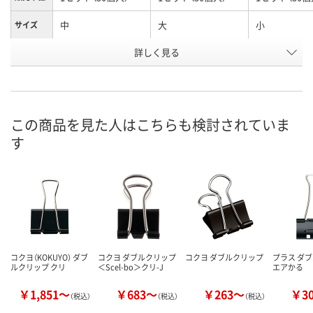
中
大
小
サイズ
お申込番
詳しく見る
R528304
R528303
R528305
号
1点
あり
あり
在庫
8月9日（日）
8月20日（木）まで
8月9日（日）
お届け日
この商品を見た人はこちらも検討されていま
す
数量
数量
数量
カゴへ
カゴへ
カ
コクヨ（KOKUYO） ダブ
コクヨ ダブルクリップ
コクヨ ダブルクリップ
プラス ダ
ルクリップ クリ
＜Scel-bo＞クリ-J
エアかる
￥1,851～
￥683～
￥263～
￥3
（税込）
（税込）
（税込）