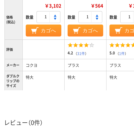
￥3,102
￥564
￥1
数量
数量
数量
価格
(税込)
カゴへ
カゴへ
カ
評価
4.2
5.0
（
31件
）
（
1件
）
コクヨ
プラス
プラス
メーカー
ダブルク
特大
特大
特大
リップの
サイズ
特大（個箱）
特大
特大
サイズ
カラーグ
ブラック系
ブラック系
ブラック系
ループ
レビュー（0件）
約190枚
160枚
160枚
とじ枚数