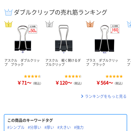
ダブルクリップの売れ筋ランキング
アスクル ダブルクリッ
アスクル 軽く開けるダ
プラス ダブルクリッ
ア
プ ブラック
ブルクリップ
プ ブラック
プ
￥71～
￥120～
￥564～
（税込）
（税込）
（税込）
ランキングをもっと見る
この商品のキーワードタグ
#シンプル
#分厚い
#厚い
#大きい
#強力