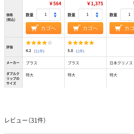
￥564
￥1,375
数量
数量
数量
価格
(税込)
カゴへ
カゴへ
カ
評価
4.2
5.0
（
31件
）
（
1件
）
プラス
プラス
日本クリノス
メーカー
ダブルク
特大
特大
特大
リップの
サイズ
特大
特大
特大
サイズ
カラーグ
ブラック系
ブラック系
ブラック系
ループ
レビュー（31件）
160枚
160枚
160枚
とじ枚数
スチール
スチール
材質