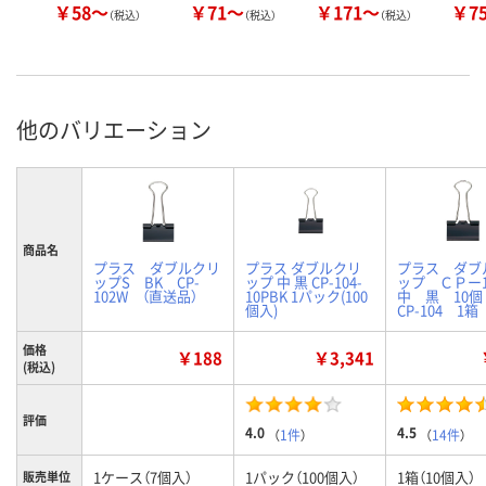
￥58～
￥71～
￥171～
￥7
（税込）
（税込）
（税込）
他のバリエーション
商品名
プラス ダブルクリ
プラス ダブルクリ
プラス ダブ
ップS BK CP-
ップ 中 黒 CP-104-
ップ ＣＰー
102W （直送品）
10PBK 1パック(100
中 黒 1
個入)
CP-104 1箱
価格
￥188
￥3,341
(税込)
評価
4.0
4.5
（
1件
）
（
14件
）
1ケース（7個入）
1パック（100個入）
1箱（10個入）
販売単位