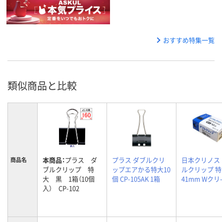
おすすめ特集一覧
類似商品と比較
本商品：
プラス ダ
プラス ダブルクリ
日本クリノス
商品名
ブルクリップ 特
ップエアかる特大10
ルクリップ 
大 黒 1箱（10個
個 CP-105AK 1箱
41mm Wクリ-
入） CP-102