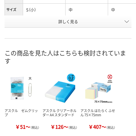
S（小）
中
中
サイズ
お申込番
詳しく見る
9332960
9345378
8235433
号
直送品
あり
あり
在庫
8月11日（火）
8月11日（火）
お届け日
この商品を見た人はこちらも検討されていま
す
数量
数量
お取り扱い終了しま
した
カゴへ
カ
アスクル ゼムクリッ
アスクル クリアーホル
アスクル はたらく ふせ
プ
ダー A4 スタンダード
ん 75×75mm
￥51～
￥126～
￥407～
（税込）
（税込）
（税込）