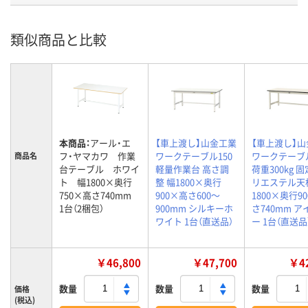
類似商品と比較
本商品：
アール・エ
【車上渡し】山金工業
【車上渡し】
フ・ヤマカワ 作業
ワークテーブル150
ワークテーブ
商品名
台テーブル ホワイ
軽量作業台 高さ調
荷重300kg 
ト 幅1800×奥行
整 幅1800×奥行
リエステル天
750×高さ740mm
900×高さ600～
1800×奥行9
1台（2梱包）
900mm シルキーホ
さ740mm 
ワイト 1台（直送品）
ー 1台（直送品
￥46,800
￥47,700
￥42
数量
数量
数量
価格
(税込)