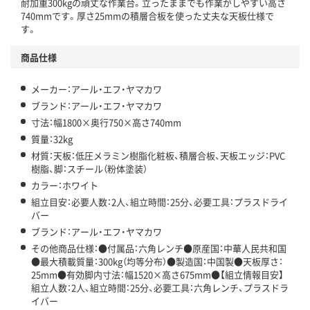
耐加重300kgの頑丈な作業台。立ったままでも作業がしやすい高さ
740mmです。厚さ25mmの積層合板を使った丈夫な天板仕様で
す。
商品仕様
メーカー：アール・エフ・ヤマカワ
ブランド：アール・エフ・ヤマカワ
寸法：幅1800×奥行750×高さ740mm
質量：32kg
材質：天板：低圧メラミン樹脂化粧板、積層合板、天板エッジ：PVC
樹脂、脚：スチール（粉体塗装）
カラー：ホワイト
組立目安：必要人数：2人、組立時間：25分、必要工具：プラスドライ
バー
ブランド：アール・エフ・ヤマカワ
その他商品仕様：●付属品：六角レンチ●原産国：中華人民共和国
●最大積載質量：300kg（均等分布）●製造国：中国製●天板厚さ：
25mm●有効脚内寸法：幅1520×高さ675mm●【組立情報目安】
組立人数：2人、組立時間：25分、必要工具：六角レンチ、プラスドラ
イバー