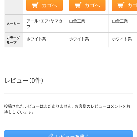
カゴへ
カゴへ
カ
アール・エフ・ヤマカ
山金工業
山金工業
メーカー
ワ
カラーグ
ホワイト系
ホワイト系
ホワイト系
ループ
キャスタ
キャスター無し
キャスター無し
キャスター無
ー
32kg
41kg
35kg
質量
レビュー（0件）
投稿されたレビューはまだありません。お客様のレビューコメントをお
待ちしています。
レビューを書く