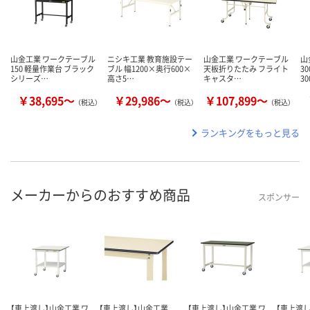
山金工業 ワークテーブル
ニシキ工業 教育施設テー
山金工業 ワークテーブル
山
150 軽量作業台 ブラック
ブル 幅1200×奥行600×
天板折りたたみ フライト
3
シリーズ…
高さ5…
キャスタ…
30
￥38,695～
￥29,986～
￥107,899～
（税込）
（税込）
（税込）
ランキングをもっと見る
メーカーからのおすすめ商品
スポンサー
【車上渡し】山金工業 ワ
【車上渡し】山金工業
【車上渡し】山金工業 ワ
【車上渡し