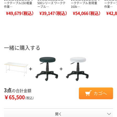
ークテーブル150 軽量
500シリーズ ワークテ
ークテーブル 耐荷重
ークテーブ
作業…
ーブル…
160k…
作業…
¥49,679（税込）
¥39,147（税込）
¥54,066（税込）
¥42,
一緒に購入する
3点
の合計金額
カゴへ
￥65,500
（税込）
開く