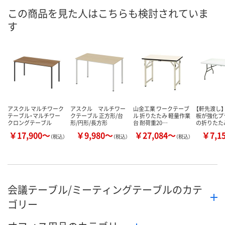
この商品を見た人はこちらも検討されていま
す
アスクル マルチワーク
アスクル マルチワー
山金工業 ワークテーブ
【軒先渡し】
テーブル・マルチワー
クテーブル 正方形/台
ル 折りたたみ 軽量作業
板が強化プ
クロングテーブル
形/円形/長方形
台 耐荷重20…
の折りたた
￥17,900～
￥9,980～
￥27,084～
￥7,1
（税込）
（税込）
（税込）
会議テーブル/ミーティングテーブルのカテ
ゴリー