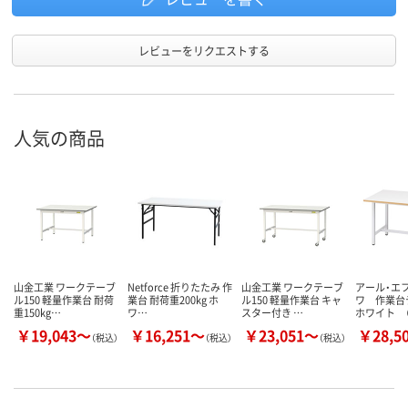
レビューをリクエストする
人気の商品
山金工業 ワークテーブ
Netforce 折りたたみ 作
山金工業 ワークテーブ
アール・エ
ル150 軽量作業台 耐荷
業台 耐荷重200kg ホ
ル150 軽量作業台 キャ
ワ 作業
重150kg…
ワ…
スター付き …
ホワイト （
￥19,043～
￥16,251～
￥23,051～
￥28,5
（税込）
（税込）
（税込）