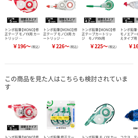
トンボ鉛筆【MONO】修
トンボ鉛筆【MONO】修
トンボ鉛筆【MONO】修
トンボ鉛筆
正テープ モノYX用 カー
正テープ モノCX用 カ
正テープカートリッ
モノエアーC
トリッジ …
ートリッジ …
ジ モノPXN用
えタイプ用
￥196～
￥226～
￥225～
￥1
（税込）
（税込）
（税込）
この商品を見た人はこちらも検討されていま
す
トンボ鉛筆【MONO】修
トンボ鉛筆 修正テー
トンボ鉛筆 モノYX カー
コクヨ 