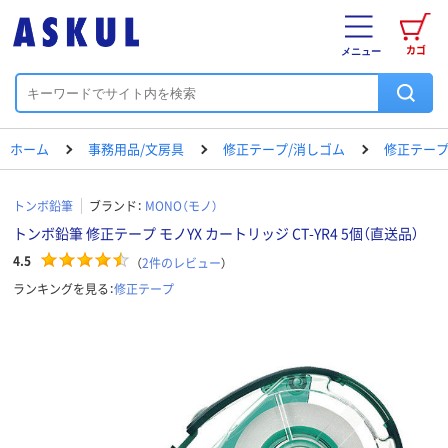
カゴ
メニュー
ホーム
事務用品/文房具
修正テープ/消しゴム
修正テー
トンボ鉛筆
ブランド：
MONO（モノ）
トンボ鉛筆 修正テープ モノYX カートリッジ CT-YR4 5個（直送品）
4.5
（
2
件のレビュー
）
ランキングを見る：
修正テープ