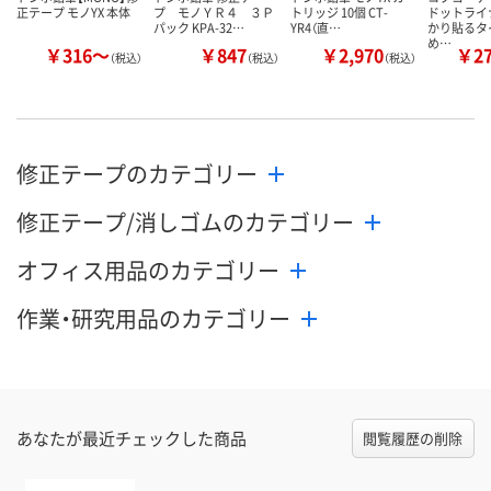
正テープ モノYX 本体
プ モノＹＲ４ ３Ｐ
トリッジ 10個 CT-
ドットライ
パック KPA-32…
YR4（直…
かり貼るタ
め…
￥316～
￥847
￥2,970
￥2
（税込）
（税込）
（税込）
修正テープのカテゴリー
修正テープ/消しゴムのカテゴリー
オフィス用品のカテゴリー
作業・研究用品のカテゴリー
あなたが最近チェックした商品
閲覧履歴の削除