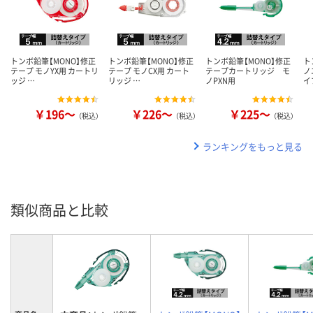
トンボ鉛筆【MONO】修正
トンボ鉛筆【MONO】修正
トンボ鉛筆【MONO】修正
ト
テープ モノYX用 カートリ
テープ モノCX用 カート
テープカートリッジ モ
ノ
ッジ …
リッジ …
ノPXN用
イ
￥196～
￥226～
￥225～
（税込）
（税込）
（税込）
ランキングをもっと見る
類似商品と比較