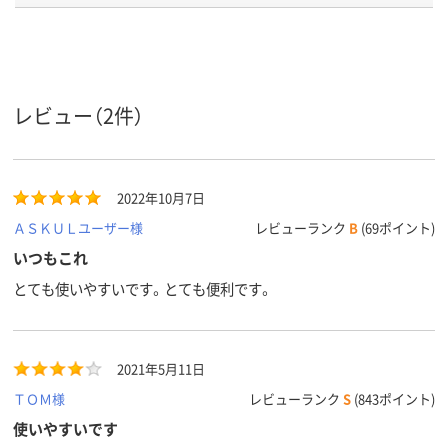
プ
テープ長
12
12、12m、12、12m
6、6m、6、6m
さ
ヨコ引き
ヨコ引き
ペン型
引き方
レビュー（2件）
アスクル
商品環境
65
65
スコア
2022年10月7日
ＡＳＫＵＬユーザー様
レビューランク
B
(69ポイント)
いつもこれ
とても使いやすいです。とても便利です。
2021年5月11日
ＴＯＭ様
レビューランク
S
(843ポイント)
使いやすいです