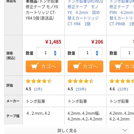
本商品：
トンボ鉛筆
トンボ鉛筆【MONO】
トンボ鉛筆【M
商品名
修正テープ モノYX
修正テープ モノ
修正テープ 
カートリッジ CT-
YX 4.2mm 詰め
PXN 4.2m
YR4 5個（直送品）
替えカートリッジ
替えカート
CT-YR4 1個
CT-PR4B 1
￥1,485
￥206
数量
数量
数量
価格
(税込)
カゴへ
カゴへ
カ
評価
4.5
4.5
4.6
（
2件
）
（
59件
）
（
32件
）
トンボ鉛筆
トンボ鉛筆
トンボ鉛筆
メーカー
４.２ｍｍ、4.2
4.2mm、4.2mm幅、
4.2mm、4.2
テープ幅
4.2mm、4.2、4.2mm
4.2、4.2mm
詳しく見る
カートリッジ
カートリッジ
カートリッジ
商品タイ