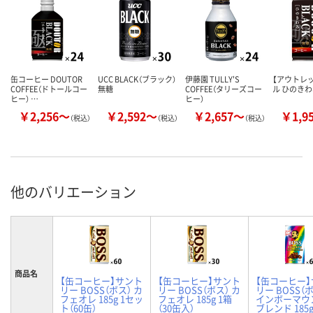
缶コーヒー DOUTOR
UCC BLACK（ブラック）
伊藤園 TULLY'S
【アウトレ
COFFEE（ドトールコー
無糖
COFFEE（タリーズコー
ル ひのき
ヒー） …
ヒー）
￥2,256～
￥2,592～
￥2,657～
￥1,9
（税込）
（税込）
（税込）
他のバリエーション
商品名
【缶コーヒー】サント
【缶コーヒー】サント
【缶コーヒー
リー BOSS（ボス） カ
リー BOSS（ボス） カ
リー BOSS（
フェオレ 185g 1セッ
フェオレ 185g 1箱
インボーマウ
ト（60缶）
（30缶入）
ブレンド 185