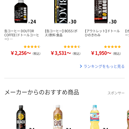
缶コーヒー DOUTOR
【缶コーヒー】 BOSS（ボ
【アウトレット】ドトール
【
COFFEE（ドトールコーヒ
ス）飲料 食品
ひのきわみ
ー
ー） …
￥2,256～
￥3,531～
￥1,950～
（税込）
（税込）
（税込）
ランキングをもっと見る
メーカーからのおすすめ商品
スポンサー