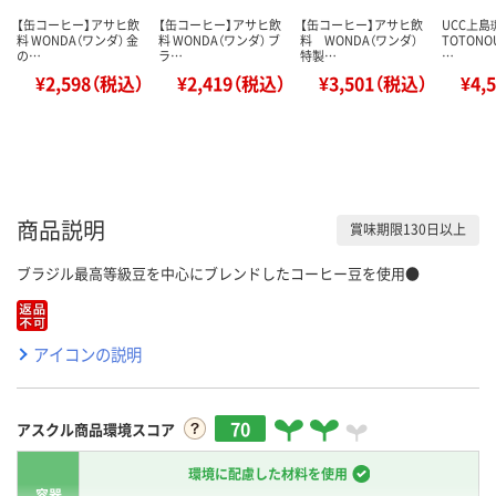
【缶コーヒー】アサヒ飲
【缶コーヒー】アサヒ飲
【缶コーヒー】アサヒ飲
UCC上島
料 WONDA（ワンダ） 金
料 WONDA（ワンダ） ブ
料 WONDA（ワンダ）
TOTON
の…
ラ…
特製…
…
¥2,598（税込）
¥2,419（税込）
¥3,501（税込）
¥4,
商品説明
賞味期限130日以上
ブラジル最高等級豆を中心にブレンドしたコーヒー豆を使用●
アイコンの説明
70
アスクル商品環境スコア
環境に配慮した材料を使用
容器