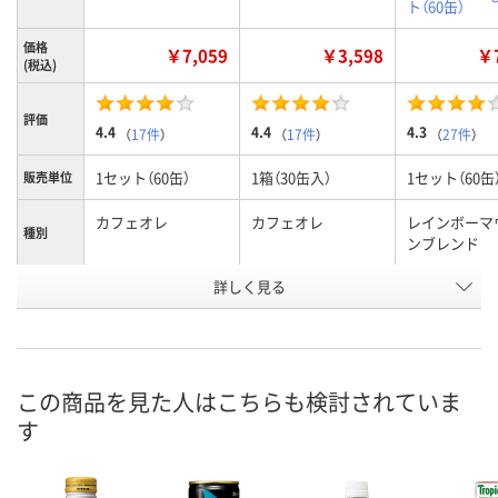
ト（60缶）
価格
￥7,059
￥3,598
￥7
(税込)
評価
4.4
4.4
4.3
（
17件
）
（
17件
）
（
27件
）
1セット（60缶）
1箱（30缶入）
1セット（60缶
販売単位
カフェオレ
カフェオレ
レインボーマ
種別
ンブレンド
お申込番
詳しく見る
032990
657893
359612
号
あり
あり
5点
在庫
8月7日（金）
8月7日（金）
8月7日（金）
お届け日
この商品を見た人はこちらも検討されていま
す
数量
数量
数量
カゴへ
カゴへ
カ