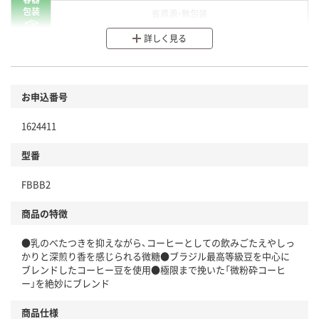
包装
省資源・無包装
詳しく見る
分別・リサイクルしやすい設計
環境に配慮した材料を使用
商品
お申込番号
本体
省資源・省エネ・節水
1624411
分別・リサイクルしやすい設計
型番
独自の回収スキームがある
FBBB2
仕組
アスクルで資源循環している
商品の特徴
温室効果ガスなどの削減
●乳のべたつきを抑えながら、コーヒーとしての飲みごたえやしっ
この商品の環境配慮ポイントです。下記商品詳細「
かりと深煎り香を感じられる微糖●ブラジル最高等級豆を中心に
アスクル商品環境スコア詳細／加点項目
」で確認できます。
ブレンドしたコーヒー豆を使用●極限まで挽いた「微粉砕コーヒ
ー」を絶妙にブレンド
商品仕様