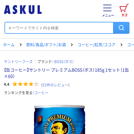
カゴ
メニュー
ホーム
飲料/食品/ギフト/お酒
コーヒー/紅茶/ココア
コ
サントリーフーズ
ブランド：
BOSS（ボス）
【缶コーヒー】サントリー プレミアムBOSS（ボス）185g 1セット（1缶
×60）
4.4
（
53
件のレビュー
）
ランキングを見る：
コーヒー