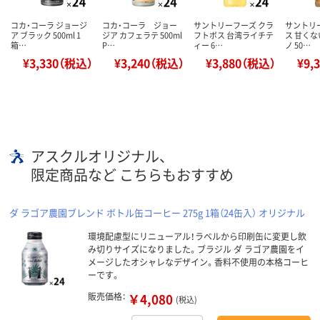
コカ・コーラ ジョージ
コカ・コーラ ジョー
サントリーフーズ クラ
サントリ
ア ブラック 500ml 1
ジア カフェラテ 500ml
フトボス 台湾ライチテ
ス 甘く
箱…
P…
ィー 6…
ノ 50…
¥3,330（税込）
¥3,240（税込）
¥3,880（税込）
¥9,
アスクルオリジナル、
限定商品など こちらもおすすめ
ダ ラゴア農園ブレンド ボトル缶コーヒー 275g 1箱（24缶入） オリジナル
環境配慮型にリニューアル！ラベルから印刷缶に変更し飲
み切りサイズになりました。ブラジル ダ ラゴア農園をイ
メージしたオシャレなデザイン。香料不使用の本格コーヒ
ーです。
販売価格：
￥4,080
(税込)