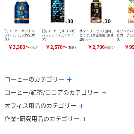
缶コーヒー サントリー
【缶コーヒー】キリンビ
サントリー ボス「珈琲、
キリンビバ
プレミアム BOSS（ボ
バレッジ FIRE（ファイ
どうぞ」(冷温兼用) 無糖
ピカーナ10
ス）
ア）
195m…
ス
￥3,360～
￥2,576～
￥2,706
￥9
（税込）
（税込）
（税込）
コーヒーのカテゴリー
コーヒー/紅茶/ココアのカテゴリー
オフィス用品のカテゴリー
作業・研究用品のカテゴリー