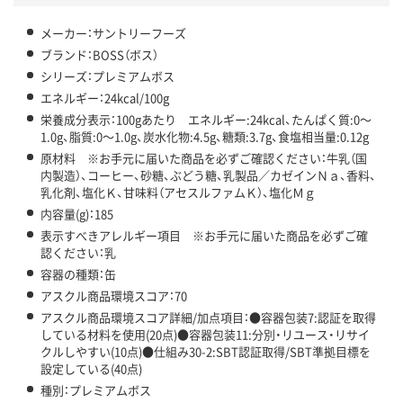
メーカー：サントリーフーズ
ブランド：BOSS（ボス）
シリーズ：プレミアムボス
エネルギー：24kcal/100g
栄養成分表示：100gあたり エネルギー:24kcal、たんぱく質:0～
1.0g、脂質:0～1.0g、炭水化物:4.5g、糖類:3.7g、食塩相当量:0.12g
原材料 ※お手元に届いた商品を必ずご確認ください：牛乳（国
内製造）、コーヒー、砂糖、ぶどう糖、乳製品／カゼインＮａ、香料、
乳化剤、塩化Ｋ、甘味料（アセスルファムＫ）、塩化Ｍｇ
内容量(g)：185
表示すべきアレルギー項目 ※お手元に届いた商品を必ずご確
認ください：乳
容器の種類：缶
アスクル商品環境スコア：70
アスクル商品環境スコア詳細/加点項目：●容器包装7:認証を取得
している材料を使用(20点)●容器包装11:分別・リユース・リサイ
クルしやすい(10点)●仕組み30-2:SBT認証取得/SBT準拠目標を
設定している(40点)
種別：プレミアムボス