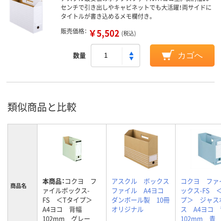
センチで引き出しやキャビネットでも大活躍！両サイドに
タイトルが書き込めるメモ欄付き。
販売価格：
￥5,502
(税込)
数量
カゴへ
類似商品と比較
本商品：
コクヨ フ
アスクル ボックス
コクヨ ファ
商品名
ァイルボックス-
ファイル A4ヨコ
ックス-FS 
FS ＜Tタイプ＞
ダンボール製 10冊
プ＞ ジャス
A4ヨコ 背幅
オリジナル
ス A4ヨコ
102mm グレー
102mm 青 