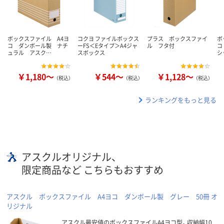
ボックスファイル A4ヨ
コクヨ ファイルボックス
プラス ボックスファイ
ボ
コ ダンボール製 ナチ
ーFS＜Eタイプ＞A4ジャ
ル フタ付
コ
ュラル アスク…
スボックス
シ
￥1,180～
￥544～
￥1,128～
（税込）
（税込）
（税込）
ランキングをもっと見る
アスクルオリジナル、
限定商品など こちらもおすすめ
アスクル ボックスファイル A4ヨコ ダンボール製 グレー 50冊 オ
リジナル
アスクル最安値のボックスファイルA4ヨコ型。収納幅10