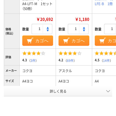
A4-LFT-M 1セット
LFE-B 1冊
（50冊）
￥20,692
￥1,180
数量
数量
数量
価格
(税込)
カゴへ
カゴへ
カ
評価
4.3
4.2
4.5
（
3件
）
（
69件
）
（
14件
）
コクヨ
アスクル
コクヨ
メーカー
A4ヨコ
A4ヨコ
A4
サイズ
カラーグ
詳しく見る
グレー系
ブラウン系
ブルー系
ループ
102mm、102
100
102
背幅
ヨコ
ヨコ
ヨコ
向き