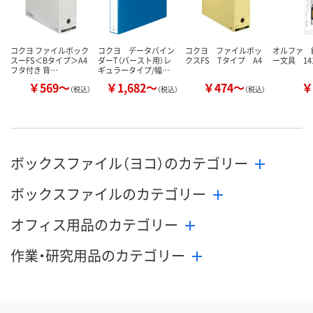
カゴへ
カゴへ
カ
コクヨ ファイルボック
コクヨ データバイン
コクヨ ファイルボッ
オルファ 
スーFS＜Bタイプ＞A4
ダーT（バースト用）レ
クスFS Tタイプ A4
ー文具 14
フタ付き 背…
ギュラータイプ/幅…
￥569～
￥1,682～
￥474～
￥
（税込）
（税込）
（税込）
ボックスファイル（ヨコ）のカテゴリー
ボックスファイルのカテゴリー
オフィス用品のカテゴリー
作業・研究用品のカテゴリー