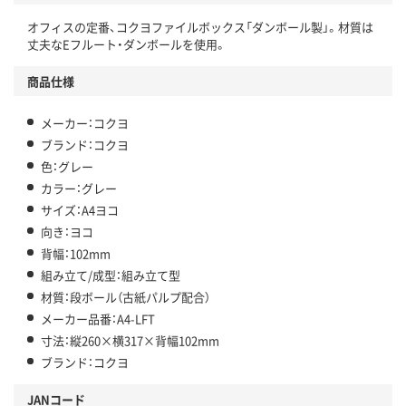
オフィスの定番、コクヨファイルボックス「ダンボール製」。材質は
丈夫なEフルート・ダンボールを使用。
商品仕様
メーカー：コクヨ
ブランド：コクヨ
色：グレー
カラー：グレー
サイズ：A4ヨコ
向き：ヨコ
背幅：102mm
組み立て/成型：組み立て型
材質：段ボール（古紙パルプ配合）
メーカー品番：A4-LFT
寸法：縦260×横317×背幅102mm
ブランド：コクヨ
JANコード