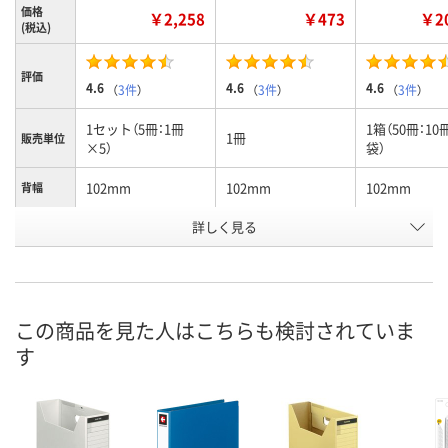
価格
￥2,258
￥473
￥20
(税込)
評価
4.6
4.6
4.6
（
3件
）
（
3件
）
（
3件
）
1セット（5冊：1冊
1箱（50冊：1
1冊
販売単位
×5）
袋）
102mm
102mm
102mm
背幅
詳しく見る
ピンク
ピンク
ピンク
色
お申込番
1267631
004903
1661282
号
3点
あり
入荷待ち
在庫
この商品を見た人はこちらも検討されていま
す
ご注文後、お
8月8日（土）
8月8日（土）
ついてご連絡
お届け日
ます
数量
数量
数量