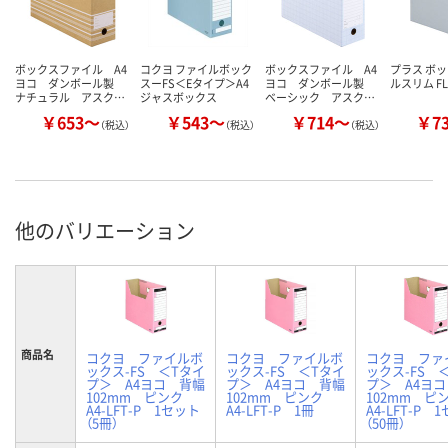
ボックスファイル A4
コクヨ ファイルボック
ボックスファイル A4
プラス ボ
ヨコ ダンボール製
スーFS＜Eタイプ＞A4
ヨコ ダンボール製
ルスリム FL-
ナチュラル アスク…
ジャスボックス
ベーシック アスク…
￥653～
￥543～
￥714～
￥7
（税込）
（税込）
（税込）
他のバリエーション
商品名
コクヨ ファイルボ
コクヨ ファイルボ
コクヨ ファ
ックス-FS ＜Tタイ
ックス-FS ＜Tタイ
ックス-FS 
プ＞ A4ヨコ 背幅
プ＞ A4ヨコ 背幅
プ＞ A4ヨ
102mm ピンク
102mm ピンク
102mm 
A4-LFT-P 1セット
A4-LFT-P 1冊
A4-LFT-P 
（5冊）
（50冊）