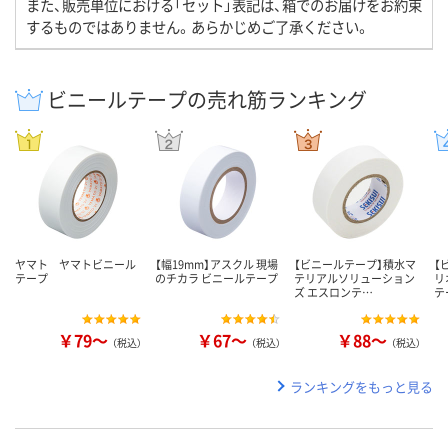
また、販売単位における「セット」表記は、箱でのお届けをお約束
するものではありません。あらかじめご了承ください。
ビニールテープの売れ筋ランキング
ヤマト ヤマトビニール
【幅19mm】アスクル 現場
【ビニールテープ】積水マ
【
テープ
のチカラ ビニールテープ
テリアルソリューション
リ
ズ エスロンテ…
テ
￥79～
￥67～
￥88～
（税込）
（税込）
（税込）
ランキングをもっと見る