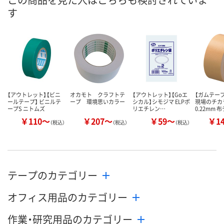
す
【アウトレット】【ビニ
オカモト クラフトテ
【アウトレット】【Goエ
【ガムテー
ールテープ】 ビニルテ
ープ 環境思いカラー
シカル】シモジマ ELPポ
現場のチカ
ープS ニトムズ
リエチレン…
0.22mm 
￥110～
￥207～
￥59～
￥1
（税込）
（税込）
（税込）
テープのカテゴリー
オフィス用品のカテゴリー
作業・研究用品のカテゴリー