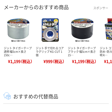
メーカーからのおすすめ商品
スポンサー
ジット タイガーテープ
ジット 手で切れるコア
ジット タイガーテープ
ジット 
透明 幅5cm×長さ
ラグリップ KG-CUT 1
ブラック 幅5cm×長さ
防水・防カ
150c…
個
15…
明 K…
¥1,199（税込）
¥999（税込）
¥1,199（税込）
¥1,
おすすめの代替商品