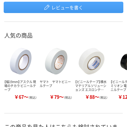
レビューを書く
人気の商品
【幅19mm】アスクル 現
ヤマト ヤマトビニー
【ビニールテープ】積水
【ビニール
場のチカラ ビニールテ
ルテープ
マテリアルソリューシ
ミリオン 
ープ
ョンズ エスロンテ…
ニルテープ
￥67～
￥79～
￥88～
￥1
（税込）
（税込）
（税込）
この商品を見た人はこちらも検討されていま