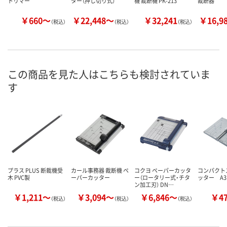
トリマー
ター（押し切り式）
機 裁断機 PK-213
裁断器
￥660～
￥22,448～
￥32,241
￥16,9
（税込）
（税込）
（税込）
この商品を見た人はこちらも検討されていま
す
プラス PLUS 断裁機受
カール事務器 裁断機 ペ
コクヨ ペーパーカッタ
コンパクト
木 PVC製
ーパーカッター
ー（ロータリー式・チタ
ッター A3
ン加工刃） DN…
￥1,211～
￥3,094～
￥6,846～
￥4
（税込）
（税込）
（税込）