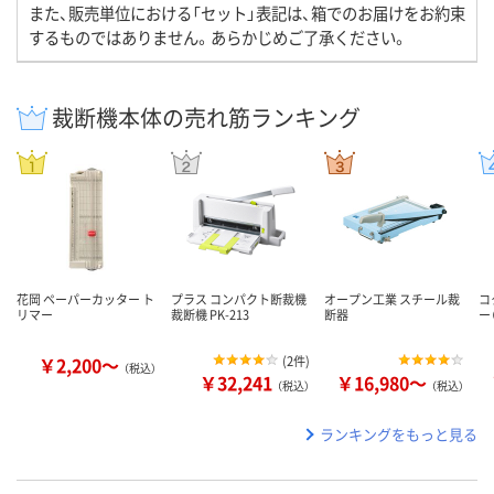
また、販売単位における「セット」表記は、箱でのお届けをお約束
するものではありません。あらかじめご了承ください。
裁断機本体の売れ筋ランキング
花岡 ペーパーカッター ト
プラス コンパクト断裁機
オープン工業 スチール裁
コ
リマー
裁断機 PK-213
断器
ー
￥2,200～
(
2件
)
（税込）
￥32,241
￥16,980～
（税込）
（税込）
ランキングをもっと見る