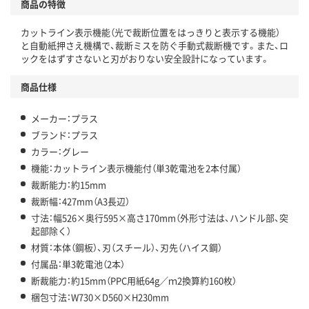
商品の特徴
カットライン表示機能（光で裁断位置をはっきりと表示する機能）
と自動紙押さえ機構で、裁断ミスを防ぐ手動式裁断機です。また、ロ
ックをはずすさないと刃がおりない安全設計になっています。
商品仕様
メーカー：プラス
ブランド：プラス
カラー：グレー
機能：カットライン表示機能付（単3乾電池を2本付属）
裁断能力：約15mm
裁断幅：427mm（A3長辺）
寸法：幅526×奥行595×高さ170mm（外形寸法は、ハンドル部、突
起部除く）
材質：本体（鋼板）、刃（スチール）、刃先（ハイス鋼）
付属品：単3乾電池（2本）
断裁能力：約15mm（PPC用紙64g／ｍ2換算約160枚）
梱包寸法：W730×D560×H230mm