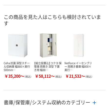
オープン
両開き
オープン
種別
お申込番
1659613
1659631
1969250
号
この商品を見た人はこちらも検討されていま
す
お取り寄せ品
お取り寄せ品
お取り寄せ品
在庫
8月26日（水）
8月26日（水）
8月27日（木）
お届け日
数量
数量
数量
カゴへ
カゴへ
カ
Ceha 抗菌 深型スチー
【組立設置込】コクヨ 保
Netforce イーセンブリ
ル収納庫 幅880×奥行
管庫 両開き 深型 下置
ー 両開き書庫 幅800×
500mm…
き用 幅88…
奥行…
￥35,200～
￥58,112～
￥21,532～
（税込）
（税込）
（税込）
書庫/保管庫/システム収納のカテゴリー