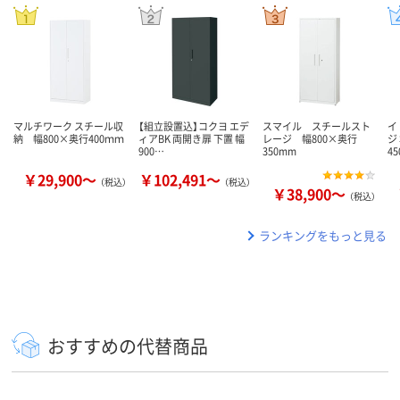
マルチワーク スチール収
【組立設置込】コクヨ エデ
スマイル スチールスト
イ
納 幅800×奥行400ｍｍ
ィアBK 両開き扉 下置 幅
レージ 幅800×奥行
ジ
900…
350mm
4
￥29,900～
￥102,491～
（税込）
（税込）
￥38,900～
（税込）
ランキングをもっと見る
おすすめの代替商品