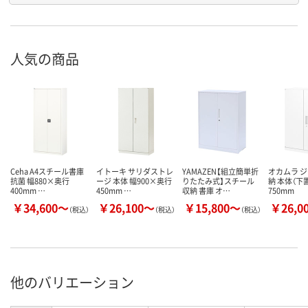
人気の商品
Ceha A4スチール書庫
イトーキ サリダストレ
YAMAZEN【組立簡単折
オカムラ 
抗菌 幅880×奥行
ージ 本体 幅900×奥行
りたたみ式】スチール
納 本体（下
400mm …
450mm …
収納 書庫 オ…
750mm
￥34,600～
￥26,100～
￥15,800～
￥26,0
（税込）
（税込）
（税込）
他のバリエーション