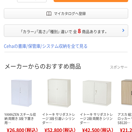
マイカタログへ登録
8
「カラー」「高さ」「種別」 違いで 全
商品あります。
Cehaの書庫/保管庫/システム収納を全て見る
メーカーからのおすすめ商品
スポンサー
YAMAZEN スチール収
イトーキ サリダストレ
イトーキ サリダストレ
アスカ 組
納 両開き 3段 下置き
ージ 3段 引違い シリン
ージ 2段 両開き シリン
ロッカー
用…
ダー…
ダー…
SB120…
¥26,800（税込）
¥52,800（税込）
¥42,500（税込）
¥21,