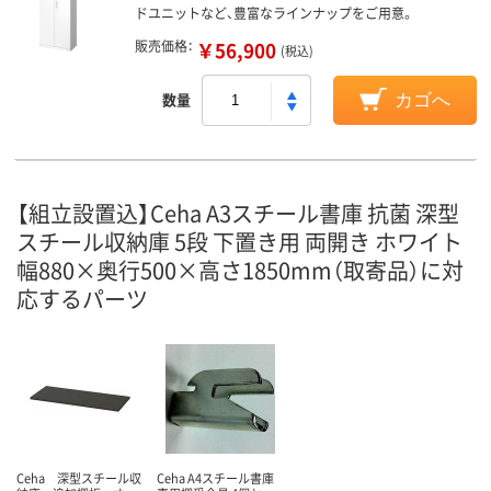
ドユニットなど、豊富なラインナップをご用意。
販売価格：
￥56,900
(税込)
数量
カゴへ
【組立設置込】Ceha A3スチール書庫 抗菌 深型
スチール収納庫 5段 下置き用 両開き ホワイト
幅880×奥行500×高さ1850mm（取寄品）に対
応するパーツ
Ceha 深型スチール収
Ceha A4スチール書庫