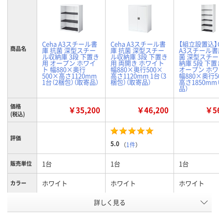
Ceha A3スチール書
Ceha A3スチール書
【組立設置込】C
商品名
庫 抗菌 深型スチー
庫 抗菌 深型スチー
A3スチール書
ル収納庫 3段 下置き
ル収納庫 3段 下置き
菌 深型スチ
用 オープン ホワイ
用 両開き ホワイト
納庫 5段 下
ト 幅880×奥行
幅880×奥行500×
オープン ホ
500×高さ1120mm
高さ1120mm 1台（3
幅880×奥行5
1台（2梱包）（取寄品）
梱包）（取寄品）
高さ1850mm
品）
価格
￥35,200
￥46,200
￥56
(税込)
評価
5.0
（
1件
）
1台
1台
1台
販売単位
ホワイト
ホワイト
ホワイト
カラー
詳しく見る
1120mm
1120mm
1850mm
高さ