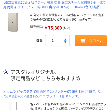
【組立設置込】Ceha A3スチール書庫 抗菌 深型スチール収納庫 5段 下置き
用 両開き ライトグレー 幅880×奥行500×高さ1850mm 1台（取寄品）
A3対応の頑丈な深型スチール収納。A3ファイルや不定形
なものの収納にぴったりな奥行500mmタイプ。
販売価格：
￥75,300
(税込)
数量
カゴへ
アスクルオリジナル、
限定商品など こちらもおすすめ
オカムラ ジャスタス収納 両開き（シリンダー錠） 5段 本体（下置き） 幅
750×奥行400×高さ1850mm ホワイト 1台 オリジナル
省スペースに合わせた幅750ｍｍのコンパクト設計ながら
も、収納力はしっかりと確保。ハーフサイズやデスクエン