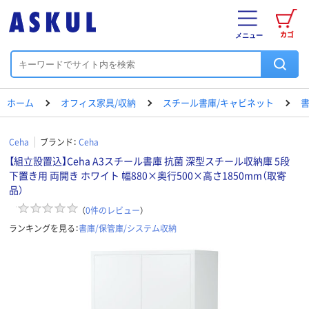
カゴ
メニュー
ホーム
オフィス家具/収納
スチール書庫/キャビネット
書
Ceha
ブランド：
Ceha
【組立設置込】Ceha A3スチール書庫 抗菌 深型スチール収納庫 5段
下置き用 両開き ホワイト 幅880×奥行500×高さ1850mm（取寄
品）
（
0
件のレビュー
）
ランキングを見る：
書庫/保管庫/システム収納