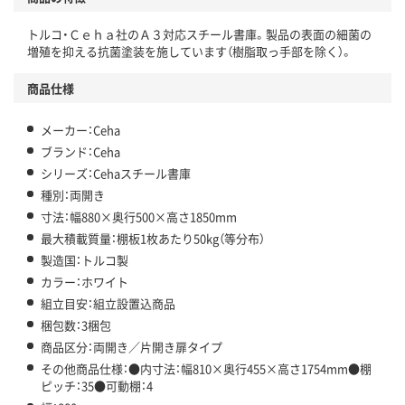
トルコ・Ｃｅｈａ社のＡ３対応スチール書庫。製品の表面の細菌の
増殖を抑える抗菌塗装を施しています（樹脂取っ手部を除く）。
商品仕様
メーカー：Ceha
ブランド：Ceha
シリーズ：Cehaスチール書庫
種別：両開き
寸法：幅880×奥行500×高さ1850mm
最大積載質量：棚板1枚あたり50kg（等分布）
製造国：トルコ製
カラー：ホワイト
組立目安：組立設置込商品
梱包数：3梱包
商品区分：両開き／片開き扉タイプ
その他商品仕様：●内寸法：幅810×奥行455×高さ1754mm●棚
ピッチ：35●可動棚：4