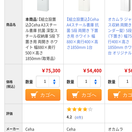
本商品：
【組立設置
【組立設置込】Ceha
オカムラ ジ
込】Ceha A3スチー
A4スチール書庫 抗
ス収納 両開き
商品名
ル書庫 抗菌 深型ス
菌 5段 両開き 下置
ンダー錠） 5段
チール収納庫 5段 下
き用 ホワイト 幅
（下置き） 幅7
置き用 両開き ホワ
880×奥行400×高
行400×高さ
イト 幅880×奥行
さ1850mm 1台
1850mm ホワ
500×高さ
台 オリジナル
1850mm（取寄品）
￥75,300
￥54,400
￥56
数量
数量
数量
価格
(税込)
カゴへ
カゴへ
カ
評価
4.2
（
4件
）
Ceha
Ceha
オカムラ
メーカー