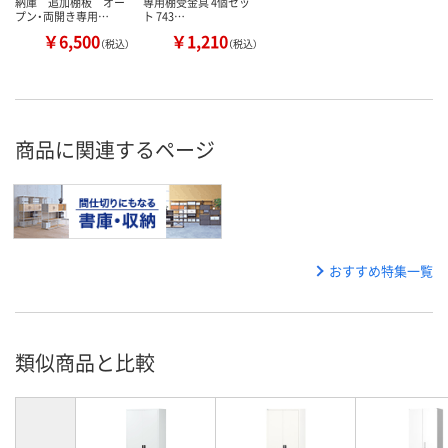
納庫 追加棚板 オー
専用棚受金具 4個セッ
プン・両開き専用…
ト 743…
￥6,500
￥1,210
（税込）
（税込）
商品に関連するページ
おすすめ特集一覧
類似商品と比較