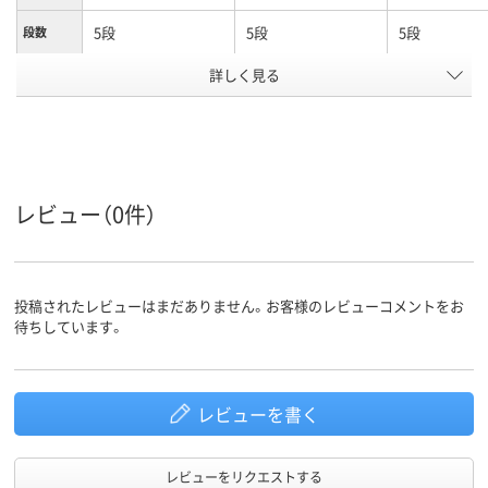
5段
5段
5段
段数
詳しく見る
両開き／片開き扉タ
両開き／片開き扉タ
両開き書庫／
商品区分
イプ
イプ
書庫
カラーグ
ホワイト系
ホワイト系
ホワイト系
ループ
設置タイ
下置き
下置き
レビュー（0件）
プ
シリンダー錠
シリンダー錠
シリンダー錠
施錠方法
アスクル
投稿されたレビューはまだありません。お客様のレビューコメントをお
商品環境
60
スコア
待ちしています。
レビューを書く
レビューをリクエストする