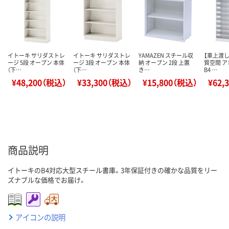
イトーキ サリダストレ
イトーキ サリダストレ
YAMAZEN スチール収
【車上渡し
ージ 5段 オープン 本体
ージ 3段 オープン 本体
納 オープン 2段 上置
質空間 
（下…
（下…
き…
B4 …
¥48,200（税込）
¥33,300（税込）
¥15,800（税込）
¥62,
商品説明
イトーキのB4対応大型スチール書庫。3年保証付きの確かな品質をリー
ズナブルな価格でお届け。
アイコンの説明