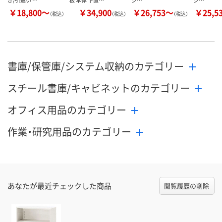
き/引違い …
板 本体 下置…
シ…
シ…
￥18,800～
￥34,900
￥26,753～
￥25,5
（税込）
（税込）
（税込）
書庫/保管庫/システム収納のカテゴリー
スチール書庫/キャビネットのカテゴリー
オフィス用品のカテゴリー
作業・研究用品のカテゴリー
あなたが最近チェックした商品
閲覧履歴の削除