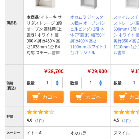
本商品：
イトーキ サ
オカムラ ジャスタ
スマイル ス
リダストレージ 3段
ス収納 オープン（シ
ストレージ（
商品名
オープン 連結用（上
ェルビング） 3段 本
600mm） 3段
置き） ホワイト 幅
体（下置き） 幅750×
ン ホワイト 幅
900×奥行450×高
奥行400×高さ
奥行350×高
さ1038mm 1台 B4
1100mm ホワイト 1
1110mm 1台
対応 スチール書庫
台 オリジナル
ル書庫
￥28,700
￥29,900
￥17
数量
数量
数量
価格
(税込)
カゴへ
カゴへ
カ
評価
4.0
4.5
（
1件
）
（
4件
）
イトーキ
オカムラ
スマイル
メーカー