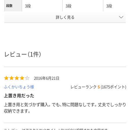
3段
3段
3段
段数
詳しく見る
オープンタイプ
オープンタイプ
オープンタイ
商品区分
カラーグ
ホワイト系
ホワイト系
ホワイト系
ループ
設置タイ
上置き
下置き
プ
レビュー（1件）
鍵無し
鍵無し
施錠方法
26.8kg
24.5Kg
17kg
質量
2016年6月21日
アスクル
商品環境
60
ふくかいちょう様
レビューランク
S
(1675ポイント)
スコア
上置き用だった
上置き用と気づかず購入。でも、特に問題なしです。丈夫でしっかり
収納できます。