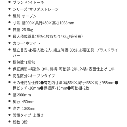
ブランド：イトーキ
シリーズ：サリダストレージ
種別：オープン
寸法：幅900×奥行450×高さ1038mm
質量：26.8kg
最大積載質量：棚板1枚あたり48kg（等分布）
カラー：ホワイト
組立目安：必要人数：2人、組立時間：30分、必要工具：プラスドライ
バー
梱包数：1梱包
保証期間：構造体：3年、機構・可動部：2年、外装・表面仕上げ：1年
商品区分：オープンタイプ
その他商品仕様：●有効内寸法：幅864×奥行438×高さ988mm●
棚ピッチ：16mm●棚板厚：15mm●可動棚：2枚
幅：900mm
奥行：450mm
高さ：1038mm
設置タイプ：上置き
段数：3段