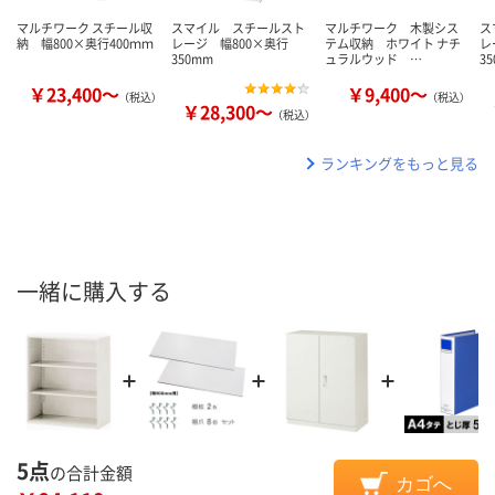
マルチワーク スチール収
スマイル スチールスト
マルチワーク 木製シス
ス
納 幅800×奥行400ｍｍ
レージ 幅800×奥行
テム収納 ホワイト ナチ
レ
350mm
ュラルウッド …
3
￥23,400～
￥9,400～
（税込）
（税込）
￥28,300～
（税込）
ランキングをもっと見る
一緒に購入する
5点
の合計金額
カゴへ