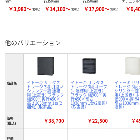
ｍｍ
行350mm
行350mm
ナチュラル
￥3,980～
￥14,100～
￥17,900～
￥9,4
（税込）
（税込）
（税込）
他のバリエーション
イトーキ サリダス
イトーキ サリダス
イトーキ サ
商品名
トレージ 3段 引違い
トレージ 3段 オープ
トレージ 3段
シリンダー錠 連結
ン 連結用（上置き）
シリンダー錠
用（上置き） ブラック
ブラック 幅900×奥
用（上置き） 
幅900×奥行450×
行450×高さ
幅900×奥行4
高さ1038mm 1台(2
1038mm 1台(2梱包）
高さ1038mm 
梱包）（取寄品）
（取寄品）
梱包）
価格
￥38,700
￥22,500
￥49
(税込)
評価