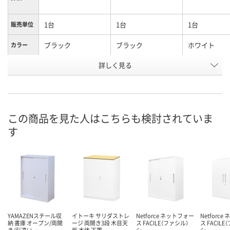
1台
1台
1台
販売単位
ブラック
ブラック
ホワイト
カラー
詳しく見る
1038mm
1038mm
1038mm
高さ
引違い
オープン
引違い
種別
お申込番
AR80959
AR80960
1969812
号
この商品を見た人はこちらも検討されていま
す
お取り寄せ品
お取り寄せ品
6点
在庫
8月25日（火）
8月9日（日）
お届け日
数量
数量
お取り扱い終了しま
した
カゴへ
カ
YAMAZENスチール収
イトーキ サリダストレ
Netforce ネットフォー
Netforc
納 書庫 オープン/両開
ージ 両開き3段 木目天
ス FACILE（ファシル）
ス FACIL