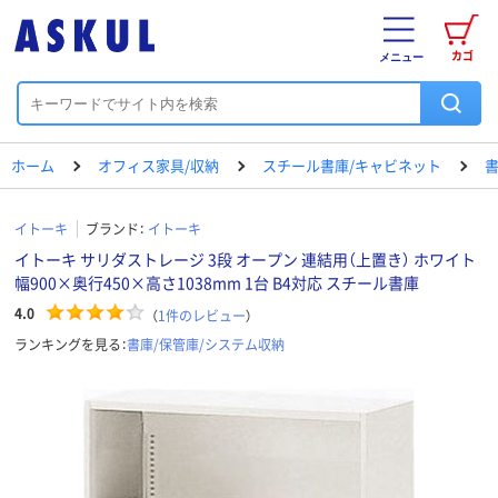
カゴ
メニュー
ホーム
オフィス家具/収納
スチール書庫/キャビネット
書
イトーキ
ブランド：
イトーキ
イトーキ サリダストレージ 3段 オープン 連結用（上置き） ホワイト
幅900×奥行450×高さ1038mm 1台 B4対応 スチール書庫
4.0
（
1
件のレビュー
）
ランキングを見る：
書庫/保管庫/システム収納