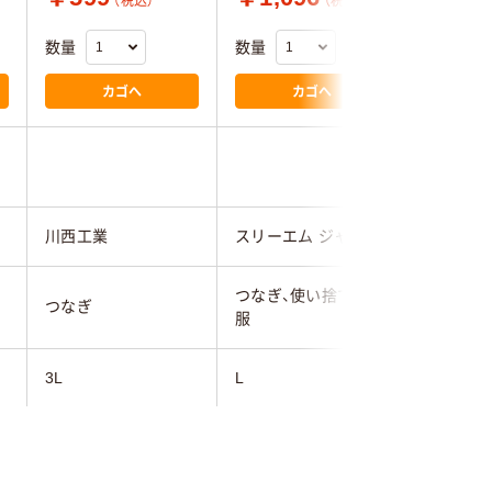
（税込）
（税込）
数量
数量
数量
カゴへ
カゴへ
4.6
川西工業
スリーエム ジャパン
スリーエ
つなぎ、使い捨て防護
つなぎ
つなぎ
服
3L
L
L