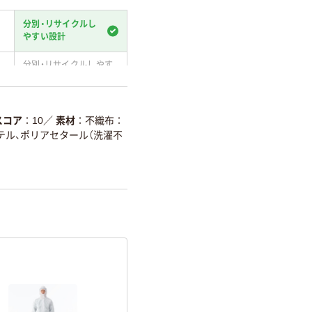
分別・リサイクルし
やすい設計
分別・リサイクルしやす
い設計
温室効果ガスなどの削減
スコア
10
／
素材
不織布：
テル、ポリアセタール（洗濯不
詳細「
アスクル商品環境スコ