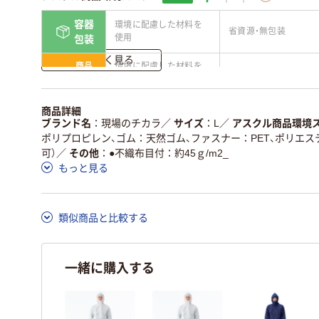
容器
環境に配慮した材料を
省資源・無包装
使用
包装
詳しく見る
商品
環境に配慮した材料を
省資源・省エネ・節水
本体
使用
独自の回収スキームが
アスクルで資源循環し
商品詳細
仕組
ある
ている
ブランド名
現場のチカラ
／
サイズ
L
／
アスクル商品環境
ポリプロピレン、ゴム：天然ゴム、ファスナー：PET、ポリエス
この商品の環境配慮ポイントです。詳しくはページ下部の商品
可）
／
その他
●不織布目付：約45ｇ/m2_
ア詳細／加点項目
」で確認できます。
もっと見る
類似商品と比較する
一緒に購入する