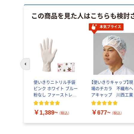
この商品を見た人はこちらも検討
本気プライス
前のスライドへ
使いきりニトリル手袋
【使いきりキャップ】現
ピンク ホワイト ブルー
場のチカラ 不織布ヘ
粉なし ファーストレイ
アキャップ 川西工業
ト
￥1,389~
￥677~
（税込）
（税込）