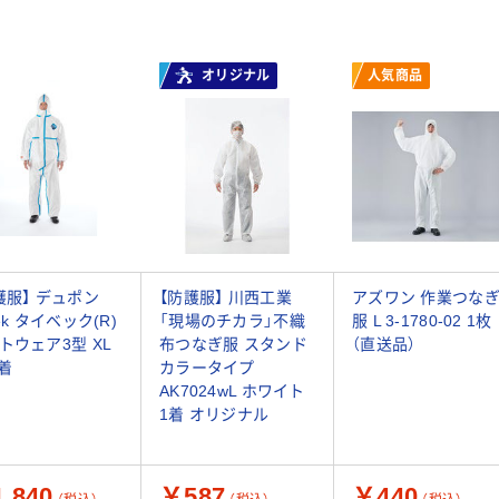
オリジナル
人気商品
護服】 デュポン
【防護服】 川西工業
アズワン 作業つな
ek タイベック(R)
「現場のチカラ」不織
服 L 3-1780-02 1枚
トウェア3型 XL
布つなぎ服 スタンド
（直送品）
1着
カラータイプ
AK7024wL ホワイト
1着 オリジナル
,840
￥587
￥440