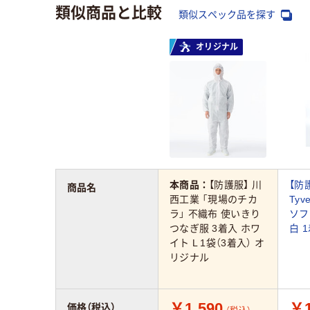
類似商品と比較
類似スペック品を探す
オリジナル
本商品：
【防護服】 川
【防
商品名
西工業 「現場のチカ
Tyv
ラ」 不織布 使いきり
ソフ
つなぎ服 3着入 ホワ
白 
イト L 1袋（3着入） オ
リジナル
￥1,590
￥1
価格（税込）