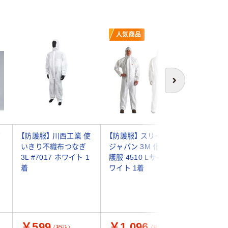
人気商品
人気商
次へ
ぎ
【防護服】 川西工業 使
【防護服】 スリーエム
【防護服】
いきり不織布つなぎ
ジャパン 3M 化学防
ジャパン 
3L #7017 ホワイト 1
護服 4510 Lサイズ ホ
護服 452
着
ワイト 1着
ホワイト 
￥599
￥1,096
￥700