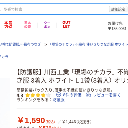
詳細設定
お届け先
〒135-0061
い捨て防護服/不織布つなぎ
「現場のチカラ」 不織布 使いきりつなぎ服 ホワイト
チカラ
【防護服】 川西工業 「現場のチカラ」 不
ぎ服 3着入 ホワイト L 1袋（3着入） オ
簡易包装パック入り、薄手の不織布使いきりつなぎ服。
4.3
8件の評価
レビューを書く
ランキングをみる
防護服
￥1,590
／￥1,446（税抜き）
（税込）
￥530