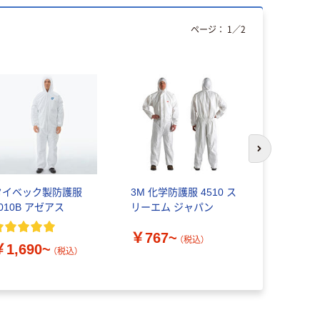
ページ：
1
／
2
次のスライド
タイベック製防護服
3M 化学防護服 4510 ス
アズワン 
010B アゼアス
リーエム ジャパン
ずれ落ち防
口 ウエス
￥767~
り ファス
（税込）
￥1,690~
き
（税込）
￥440~