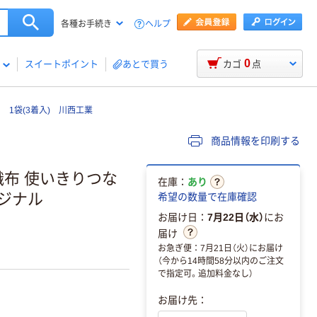
ヘルプ
各種お手続き
0
スイートポイント
あとで買う
カゴ
点
 1袋(3着入) 川西工業
商品情報を印刷する
織布 使いきりつな
在庫：
あり
リジナル
希望の数量で在庫確認
お届け日：
7月22日（水）
にお
届け
お急ぎ便：7月21日（火）にお届け
（今から14時間58分以内のご注文
で指定可。追加料金なし）
お届け先：