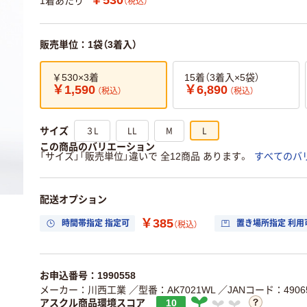
1着あたり
（税込）
販売単位：1袋（3着入）
￥530×3着
15着（3着入×5袋）
￥1,590
￥6,890
（税込）
（税込）
３L
LL
M
L
サイズ
この商品のバリエーション
「サイズ」「販売単位」違いで 全12商品 あります。
すべてのバ
配送オプション
￥385
時間帯指定 指定可
置き場所指定 利用
（税込）
お申込番号：1990558
メーカー：川西工業
／型番：AK7021WL
／JANコード：49065
アスクル商品環境スコア
10