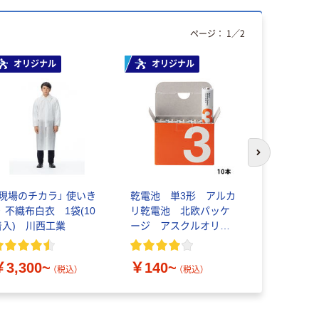
ページ：
1
／
2
オリジナル
オリジナル
次のスライド
「現場のチカラ」 使いき
乾電池 単3形 アルカ
ヤマショウ
り 不織布白衣 1袋(10
リ乾電池 北欧パッケ
ぎ YFS-00
着入) 川西工業
ージ アスクルオリジ
￥483~
ナル
￥3,300~
￥140~
（税込）
（税込）