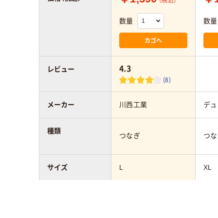
（税込）
数量
数量
カゴへ
4.3
レビュー
(8)
メーカー
川西工業
デュ
種類
つなぎ
つな
サイズ
L
XL
アスクル商品環境
10
スコア