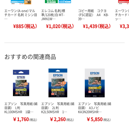
エーワン（A-one）マル
エレコム 名刺/標
コピー用紙 コクヨ
エーワン（
チカード 名刺 ミシン目
準/120枚/白 MT-
〈FSC認証〉 A4 KB-
チカード 
…
JMN1W…
39…
ッ…
¥885（税込）
¥1,020（税込）
¥1,439（税込）
¥3,
おすすめの関連商品
エプソン 写真用紙（絹
エプソン 写真用紙（絹
エプソン 写真用紙（絹
目調） L判
目調） 2L判
目調） A3ノビ
KL100MSHR 1袋…
K2L50MSHR 1…
KA3N20MSHR…
￥1,760
￥2,260
￥5,850
（税込）
（税込）
（税込）