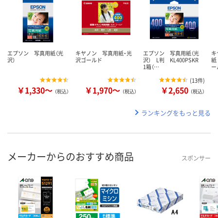
エプソン 写真用紙（光
キヤノン 写真用紙・光
エプソン 写真用紙（光
キ
沢）
沢ゴールド
沢） L判 KL400PSKR
紙
1箱（…
ー
(
13件
)
￥1,330～
￥1,970～
￥2,650
（税込）
（税込）
（税込）
ランキングをもっと見る
メーカーからのおすすめ商品
スポンサー