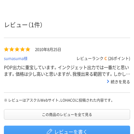
270μm(0.27mm)、
270μm(0.27mm)、
紙厚
0.27mm
0.27mm
アスクル
レビュー（1件）
商品環境
スコア
2010年8月25日
sumasuma様
レビューランク
C
(26ポイント)
POP出力に重宝しています。インクジェット出力では一番だと思い
ます。価格は少し高いと思いますが、我慢出来る範囲です。しかし、
ノビのA3サイズとA4サイズだけになってしまいこまっています。
続きを見る
A3サイズを復活して下さい！よろしくお願いします。
※
レビューはアスクルWebサイト、LOHACOに投稿された内容です。
この商品のレビューを全て見る
レビューを書く