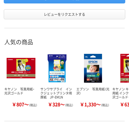
レビューをリクエストする
人気の商品
キヤノン 写真用紙・
サンワサプライ イン
エプソン 写真用紙（光
キヤノン 
光沢ゴールド
クジェットプリンタ用
沢）
用紙 インク
厚紙 JP-EM1N
沢ゴールド 
￥807～
￥328～
￥1,330～
￥6
（税込）
（税込）
（税込）