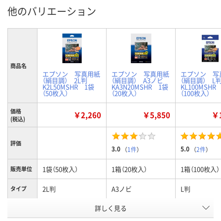
他のバリエーション
商品名
エプソン 写真用紙
エプソン 写真用紙
エプソン 写
（絹目調） 2L判
（絹目調） A3ノビ
（絹目調） 
K2L50MSHR 1袋
KA3N20MSHR 1袋
KL100MSHR
（50枚入）
（20枚入）
（100枚入）
価格
￥2,260
￥5,850
￥1
(税込)
評価
3.0
5.0
（
1件
）
（
2件
）
1袋（50枚入）
1箱（20枚入）
1箱（100枚入）
販売単位
2L判
A3ノビ
L判
タイプ
お申込番
詳しく見る
219881
219916
219872
号