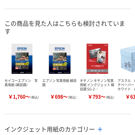
あり
9点
2点
在庫
8月9日（日）
8月9日（日）
8月9日（日）
お届け日
この商品を見た人はこちらも検討されていま
す
数量
数量
数量
カゴへ
カゴへ
カ
セイコーエプソン 写
エプソン 写真用紙 絹目
キヤノン キヤノン写真
アスクル A
真用紙〈絹目調〉
調
用紙 インクジェット 絹
チペーパー
目調 SG-2…
ホワイト 
￥1,760～
￥698～
￥793～
￥6
（税込）
（税込）
（税込）
インクジェット用紙のカテゴリー