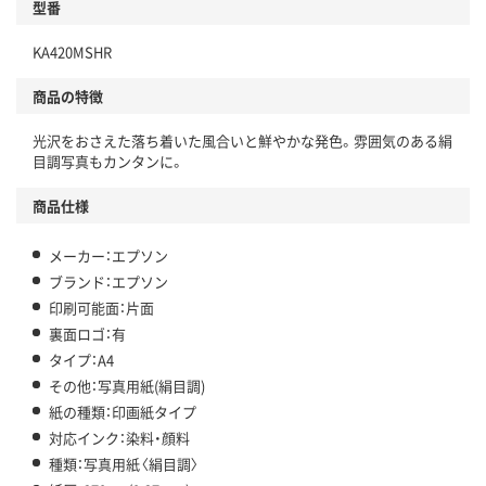
型番
KA420MSHR
商品の特徴
光沢をおさえた落ち着いた風合いと鮮やかな発色。雰囲気のある絹
目調写真もカンタンに。
商品仕様
メーカー：エプソン
ブランド：エプソン
印刷可能面：片面
裏面ロゴ：有
タイプ：A4
その他：写真用紙(絹目調)
紙の種類：印画紙タイプ
対応インク：染料・顔料
種類：写真用紙〈絹目調〉