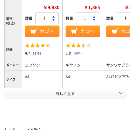
￥9,930
￥1,865
￥1
数量
数量
数量
価格
(税込)
カゴへ
カゴへ
カ
評価
4.7
3.8
（
4件
）
（
9件
）
エプソン
キヤノン
サンワサプラ
メーカー
A4
A4
A4（210×297
サイズ
用紙のタ
詳しく見る
印画紙タイプ
印画紙タイプ
イプ
200μm(0.2mm)、
270μm(0.27mm)、
紙厚
0.2mm
0.27mm
アスクル
商品環境