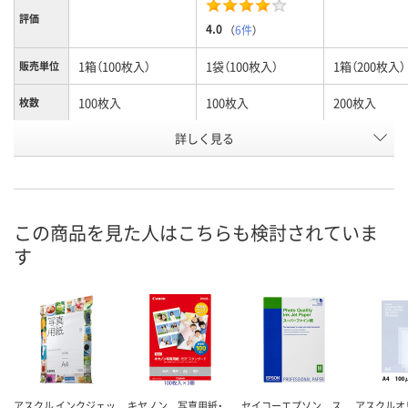
評価
4.0
（
6件
）
1箱（100枚入）
1袋（100枚入）
1箱（200枚入）
販売単位
100枚入
100枚入
200枚入
枚数
詳しく見る
KG
L判
L判
タイプ
お申込番
A530525
9087694
A530529
号
9点
5点
2点
在庫
この商品を見た人はこちらも検討されていま
す
8月11日（火）
8月10日（月）
8月11日（火）
お届け日
数量
数量
数量
カゴへ
カゴへ
カ
アスクル インクジェッ
キヤノン 写真用紙・
セイコーエプソン ス
アスクル