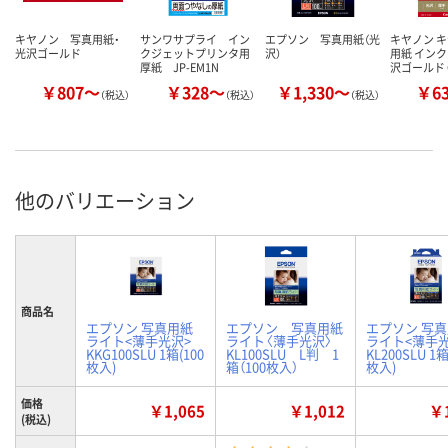
キヤノン 写真用紙・
サンワサプライ イン
エプソン 写真用紙（光
キヤノン 
光沢ゴールド
クジェットプリンタ用
沢）
用紙 インク
厚紙 JP-EM1N
沢ゴールド 
￥807～
￥328～
￥1,330～
￥6
（税込）
（税込）
（税込）
他のバリエーション
商品名
エプソン 写真用紙
エプソン 写真用紙
エプソン 写
ライト<薄手光沢>
ライト〈薄手光沢〉
ライト<薄手光
KKG100SLU 1箱(100
KL100SLU L判 1
KL200SLU 1箱
枚入)
箱（100枚入）
枚入)
価格
￥1,065
￥1,012
￥1
(税込)