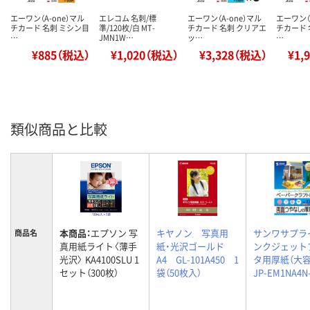
エーワン（A-one）マル
エレコム 名刺/標
エーワン（A-one）マル
エーワン（
チカード 名刺 ミシン目
準/120枚/白 MT-
チカード 名刺 クリアエ
チカード 
…
JMN1W…
ッ…
…
¥885（税込）
¥1,020（税込）
¥3,328（税込）
¥1,
類似商品と比較
本商品：
エプソン 写
キヤノン 写真用
サンワサプラ
商品名
真用紙ライト〈薄手
紙・光沢ゴールド
ンクジェット
光沢〉 KA4100SLU 1
A4 GL-101A450 1
タ用厚紙（大
セット（300枚）
袋（50枚入）
JP-EM1NA4N