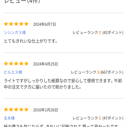
レビュー（4件）
スコア
2024年6月7日
ンシンガ３様
レビューランク
C
(42ポイント)
とてもきれいな仕上がりです。
2024年4月25日
ビルエス様
レビューランク
S
(667ポイント)
ライトですがしっかりした紙質なので安心して使用できます。午前
中の注文で夕方に届いたので助かりました。
2016年1月26日
主夫様
レビューランク
C
(47ポイント)
紙の薄さも気にならず、きれいに印刷されて 買って良かったです。