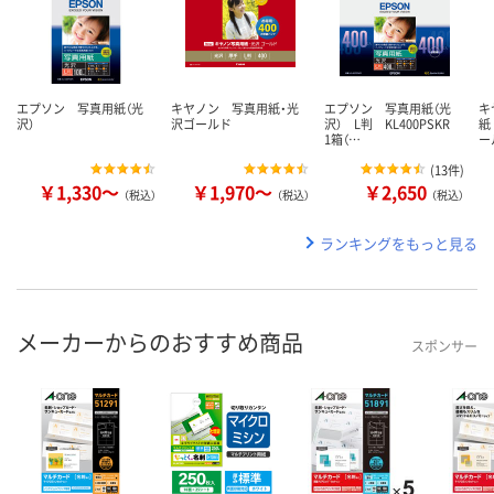
エプソン 写真用紙（光
キヤノン 写真用紙・光
エプソン 写真用紙（光
キ
沢）
沢ゴールド
沢） L判 KL400PSKR
紙
1箱（…
ー
(
13件
)
￥1,330～
￥1,970～
￥2,650
（税込）
（税込）
（税込）
ランキングをもっと見る
メーカーからのおすすめ商品
スポンサー