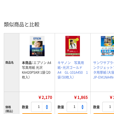
類似商品と比較
本商品：
エプソン A4
キヤノン 写真用
サンワサプラ
商品名
写真用紙 光沢
紙・光沢ゴールド
ンクジェット
KA420PSKR 1袋（20
A4 GL-101A450 1
タ用厚紙（大
枚入）
袋（50枚入）
JP-EM1NA4N
￥2,170
￥1,865
￥1
数量
数量
数量
価格
(税込)