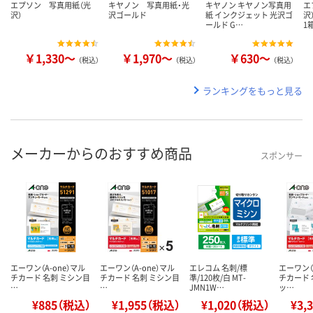
エプソン 写真用紙（光
キヤノン 写真用紙・光
キヤノン キヤノン写真用
エ
沢）
沢ゴールド
紙 インクジェット 光沢ゴ
沢
ールド G…
1
￥1,330～
￥1,970～
￥630～
（税込）
（税込）
（税込）
ランキングをもっと見る
メーカーからのおすすめ商品
スポンサー
エーワン（A-one）マル
エーワン（A-one）マル
エレコム 名刺/標
エーワン（
チカード 名刺 ミシン目
チカード 名刺 ミシン目
準/120枚/白 MT-
チカード 
…
…
JMN1W…
ッ…
¥885（税込）
¥1,955（税込）
¥1,020（税込）
¥3,