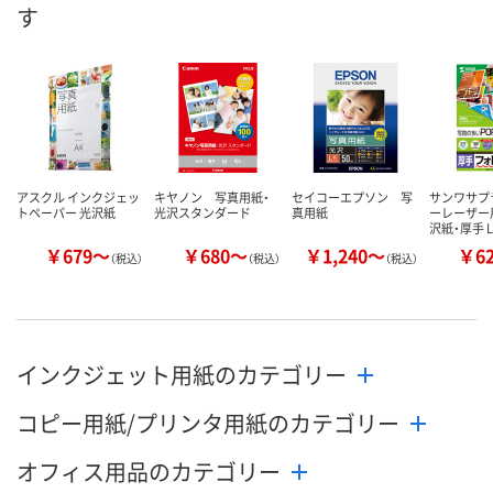
す
アスクル インクジェッ
キヤノン 写真用紙・
セイコーエプソン 写
サンワサプ
トペーパー 光沢紙
光沢スタンダード
真用紙
ーレーザー
沢紙・厚手 L
￥679～
￥680～
￥1,240～
￥6
（税込）
（税込）
（税込）
インクジェット用紙のカテゴリー
コピー用紙/プリンタ用紙のカテゴリー
オフィス用品のカテゴリー