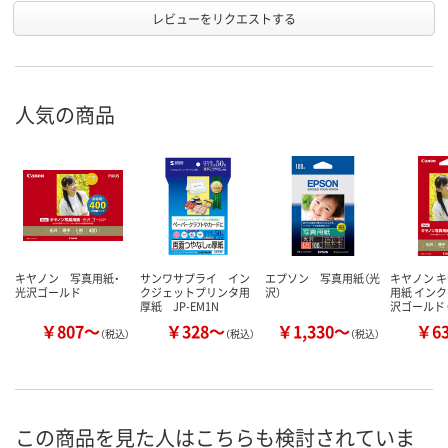
レビューをリクエストする
人気の商品
キヤノン 写真用紙・
サンワサプライ イン
エプソン 写真用紙（光
キヤノン 
光沢ゴールド
クジェットプリンタ用
沢）
用紙 インク
厚紙 JP-EM1N
沢ゴールド 
￥807～
￥328～
￥1,330～
￥6
（税込）
（税込）
（税込）
この商品を見た人はこちらも検討されていま