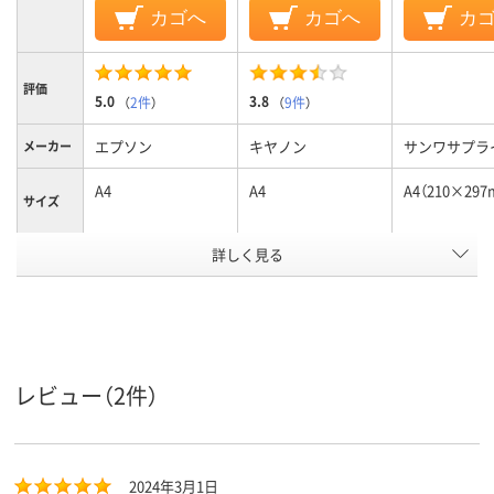
カゴへ
カゴへ
カ
評価
5.0
3.8
（
2件
）
（
9件
）
エプソン
キヤノン
サンワサプラ
メーカー
A4
A4
A4（210×297
サイズ
用紙のタ
詳しく見る
印画紙タイプ
印画紙タイプ
イプ
270μm(0.27mm)、
270μm(0.27mm)、
紙厚
0.27mm
0.27mm
アスクル
レビュー（2件）
商品環境
スコア
2024年3月1日