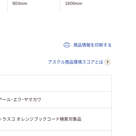
800mm
1800mm
1000mm
600mm
900mm
600mm
700mm
720mm
700mm
商品情報を印刷する
キャスター無し
無し
キャスタ
アスクル商品環境スコアとは
アール・エフ・ヤマカワ
トラスコ オレンジブックコード検索対象品