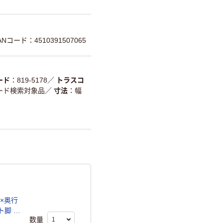
ANコード：4510391507065
ード
819-5178
／
トラスコ
ード検索対象品
／
寸法
幅
0×奥行
ト脚 1
数量