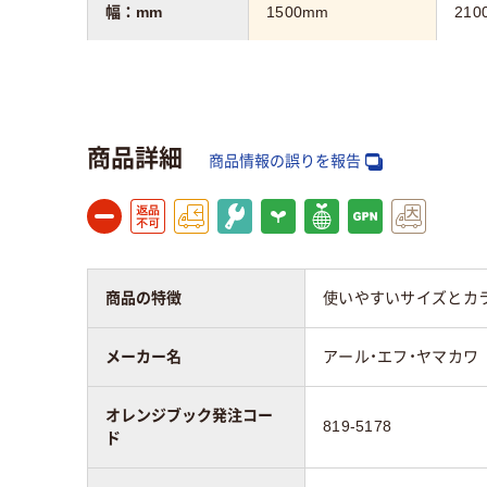
幅：mm
1500mm
210
奥行：mm
750mm
900
高さ：mm
700mm
700
商品詳細
商品情報の誤りを報告
キャスター
キャスター無し
キャ
商品の特徴
使いやすいサイズとカ
メーカー名
アール・エフ・ヤマカワ
オレンジブック発注コー
819-5178
ド