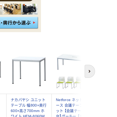
次へ
ト
ナカバヤシ ユニット
Netforce ネットフォ
ナカバヤ
テーブル 幅800×奥行
ース 会議テーブルセ
テーブル 
600×高さ700mm ホ
ット 【会議テーブル:1
行600×
ワイト HEM-8060W
台】グールー 【チェ
ホワイト 