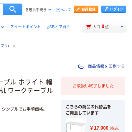
ヘルプ
各種お手続き
0
スイートポイント
あとで買う
カゴ
点
ブル)
商品情報を印刷する
ーブル ホワイト 幅
お取扱い終了しました
議 長机 ワークテーブル
こちらの商品の代替品を
。シンプルでお手頃価格。
ご用意しています
￥17,900
（税込）