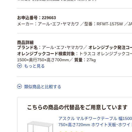
お申込番号：229663
メーカー：アール・エフ・ヤマカワ
／型番：RFMT-1575W
／J
商品詳細
ブランド名
アール・エフ・ヤマカワ
／
オレンジブック発注コ
オレンジブックコード検索対象
トラスコ オレンジブックコ
1500×奥行750×高さ700mm
／
質量
27kg
もっと見る
類似商品と比較する
こちらの商品の代替品をご用意しています
アスクル マルチワークテーブル 幅150
750×高さ720mm ホワイト天板・ホワイ
台（2梱包） オリジナル