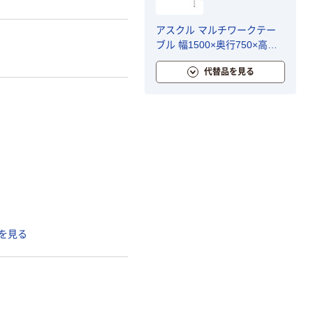
アスクル マルチワークテー
ブル 幅1500×奥行750×高さ
720mm ホワイト天板・ホワイ
代替品を見る
ト脚 1台（2梱包） オリジナル
を見る