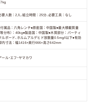
27kg
必要人数：2人、組立時間：25分、必要工具：なし
●付属品：六角レンチ●原産国：中国製●最大積載質量
（等分布）：40kg●製造国：中国製●木質部分：パーティ
クルボード、ホルムアルデヒド放散量0.5mg/l以下●有効
脚内寸法：幅1416×奥行666×高さ642mm
アール・エフ・ヤマカワ