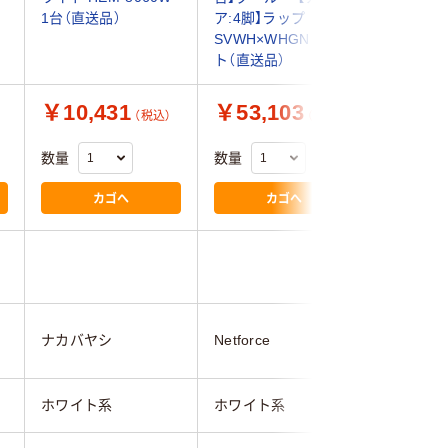
1台（直送品）
ア:4脚】ラップ
1060W 
SVWH×WHGN 1セッ
ト（直送品）
￥10,431
￥53,103
￥11,
（税込）
（税込）
数量
数量
数量
カゴへ
カゴへ
ナカバヤシ
Netforce
ナカバヤ
ホワイト系
ホワイト系
ホワイト