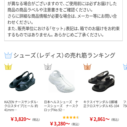
が異なる場合がございますので、ご使用前には必ずお届けした
商品の商品ラベルや注意書きをご確認ください。
さらに詳細な商品情報が必要な場合は、メーカー等にお問い合
わせください。
また、販売単位における「セット」表記は、箱でのお届けをお約束
するものではありません。あらかじめご了承ください。
シューズ（レディス）の売れ筋ランキング
KAZEN ナースサンダル・
日本ヘルスシューズ ナ
キクスイサンダル O脚補
フ
クロスタイプ(ヒール：約
ースシューズ ナースク
正クロスサンダル KS-104
75
41ｍｍ…
ロッグNo.92…
￥3,820～
￥2,861～
（税込）
（税込）
￥3,280～
（税込）