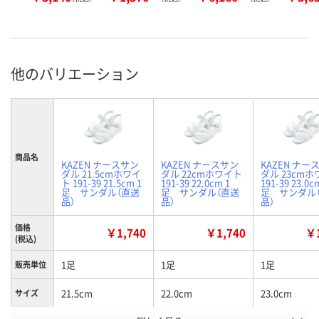
他のバリエーション
商品名
KAZEN ナースサン
KAZEN ナースサン
KAZEN ナー
ダル 21.5cmホワイ
ダル 22cmホワイト
ダル 23cm
ト 191-39 21.5cm 1
191-39 22.0cm 1
191-39 23.0c
足 サンダル（直送
足 サンダル（直送
足 サンダル
品）
品）
品）
価格
￥1,740
￥1,740
￥1
(税込)
1足
1足
1足
販売単位
21.5cm
22.0cm
23.0cm
サイズ
お申込番