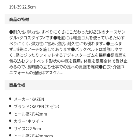
191-39 22.5cm
商品の特徴
●耐久性、弾力性、すべりにくさにこだわったKAZENのナースサン
ダル<クロスタイプ>です●靴底には軽量ゴムを使っているためす
べりにくく、弾力性に富み、強度、耐久性にも優れます。●土ふま
ず、爪先にアーチを施してあります●バックベルトは着脱しやす
く、足にぴったりフィットするアジャスターゴムを採用●足底面を
包み込むフットベッド形状の中底を採用。体重を足裏全体で受け止
めるので、長時間の立ち仕事での足への負担を軽減●白衣・介護ユ
ニフォームの通販はアスクル。
商品仕様
メーカー：KAZEN
ブランド：KAZEN（カゼン）
ヒール高：約42mm
カラー：ホワイト
サイズ：22.5cm
ヒール高：約42mmcm