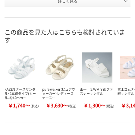
詳しく見る
2584400
2584428
2584446
号
あり
あり
在庫
8月24日（月）
8月24日（月）
お届け日
この商品を見た人はこちらも検討されていま
す
数量
数量
在庫切れです
（次回入荷日未
カゴへ
カゴへ
KAZEN ナースサンダ
pure walker（ピュアウ
山一 ２ＷＡＹ面ファ
富士ゴムナ
ル・2本線タイプ(ヒー
ォーカー）レディース
スナーサンダル
線サンダル 
ル：約42ｍｍ…
ナース…
￥1,740～
￥3,630～
￥1,300～
￥3,1
（税込）
（税込）
（税込）