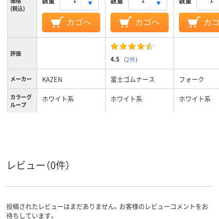
数量
数量
数量
価格
(税込)
カゴへ
カゴへ
カ
評価
4.5
（
2件
）
KAZEN
富士ゴムナース
フォーク
メーカー
カラーグ
ホワイト系
ホワイト系
ホワイト系
ループ
22.5cm
24、24cm、24
サイズ
レディス
男女兼用
レディス
対象
レビュー（0件）
投稿されたレビューはまだありません。お客様のレビューコメントをお
待ちしています。