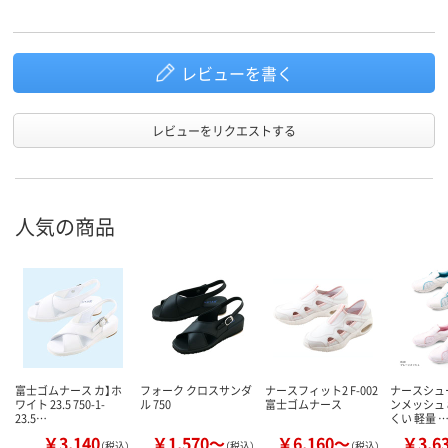
レビューを書く
レビューをリクエストする
人気の商品
富士ゴムナース カ】ホ
フォーク クロスサンダ
ナースフィット2 F-002
ナースシュ
ワイト 23.5 750-1-
ル 750
富士ゴムナース
ンメッシュ 
23.5…
くい 軽量 
￥3,140
￥1,570～
￥6,160～
￥3,6
（税込）
（税込）
（税込）