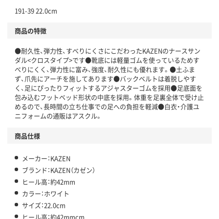
191-39 22.0cm
商品の特徴
●耐久性、弾力性、すべりにくさにこだわったKAZENのナースサン
ダル<クロスタイプ>です●靴底には軽量ゴムを使っているためす
べりにくく、弾力性に富み、強度、耐久性にも優れます。●土ふま
ず、爪先にアーチを施してあります●バックベルトは着脱しやす
く、足にぴったりフィットするアジャスターゴムを採用●足底面を
包み込むフットベッド形状の中底を採用。体重を足裏全体で受け止
めるので、長時間の立ち仕事での足への負担を軽減●白衣・介護ユ
ニフォームの通販はアスクル。
商品仕様
メーカー：KAZEN
ブランド：KAZEN（カゼン）
ヒール高：約42mm
カラー：ホワイト
サイズ：22.0cm
ヒール高：約42mmcm