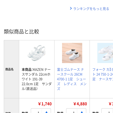
ランキングをもっと見る
類似商品と比較
本商品：
KAZEN ナー
富士ゴムナース ナ
フォーク カ】
商品名
スサンダル 22cmホ
ースクール 26CM
ト 24 750-1-24
ワイト 191-39
4700-1 1足 シュー
足 ナースサ
22.0cm 1足 サンダ
ズ レディス メン
ル（直送品）
ズ
￥1,740
￥4,880
￥3