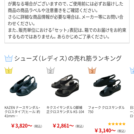
が異なる場合がございますので、ご使用前には必ずお届けした
商品の商品ラベルや注意書きをご確認ください。
さらに詳細な商品情報が必要な場合は、メーカー等にお問い合
わせください。
また、販売単位における「セット」表記は、箱でのお届けをお約束
するものではありません。あらかじめご了承ください。
シューズ（レディス）の売れ筋ランキング
KAZEN ナースサンダル・
キクスイサンダル O脚補
フォーク クロスサンダル
日
クロスタイプ(ヒール：約
正クロスサンダル KS-104
750
ー
41ｍｍ…
ロ
￥3,820～
￥2,861～
（税込）
（税込）
￥3,140～
（税込）