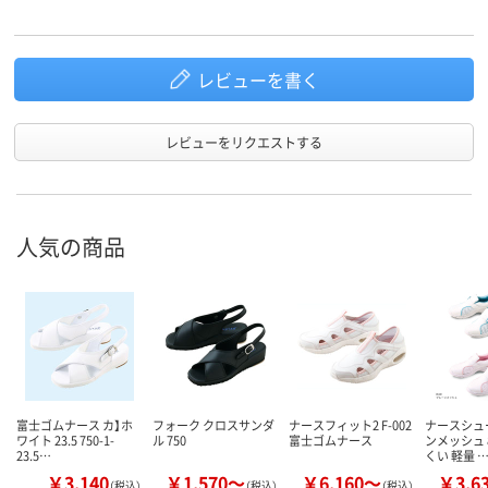
レビューを書く
レビューをリクエストする
人気の商品
富士ゴムナース カ】ホ
フォーク クロスサンダ
ナースフィット2 F-002
ナースシュ
ワイト 23.5 750-1-
ル 750
富士ゴムナース
ンメッシュ 
23.5…
くい 軽量 
￥3,140
￥1,570～
￥6,160～
￥3,6
（税込）
（税込）
（税込）