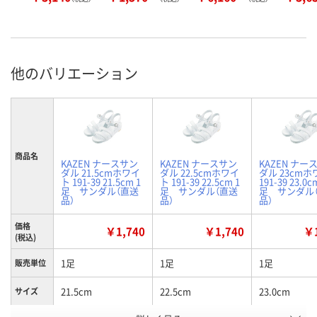
他のバリエーション
商品名
KAZEN ナースサン
KAZEN ナースサン
KAZEN ナー
ダル 21.5cmホワイ
ダル 22.5cmホワイ
ダル 23cm
ト 191-39 21.5cm 1
ト 191-39 22.5cm 1
191-39 23.0c
足 サンダル（直送
足 サンダル（直送
足 サンダル
品）
品）
品）
価格
￥1,740
￥1,740
￥1
(税込)
1足
1足
1足
販売単位
21.5cm
22.5cm
23.0cm
サイズ
お申込番