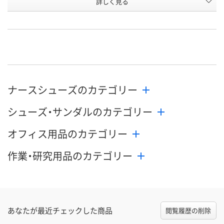
詳しく見る
2584400
2584437
2584446
号
あり
あり
在庫
8月24日（月）
8月24日（月）
お届け日
数量
数量
在庫切れです
ナースシューズのカテゴリー
（次回入荷日未
カゴへ
カゴへ
シューズ・サンダルのカテゴリー
オフィス用品のカテゴリー
作業・研究用品のカテゴリー
あなたが最近チェックした商品
閲覧履歴の削除