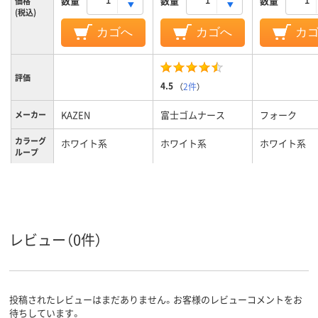
数量
数量
数量
価格
(税込)
カゴへ
カゴへ
カ
評価
4.5
（
2件
）
KAZEN
富士ゴムナース
フォーク
メーカー
カラーグ
ホワイト系
ホワイト系
ホワイト系
ループ
22.0cm
24、24cm、24
サイズ
レディス
男女兼用
レディス
対象
レビュー（0件）
投稿されたレビューはまだありません。お客様のレビューコメントをお
待ちしています。