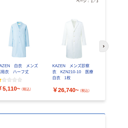
ページ：
1
／
3
次のスライド
KAZEN 白衣 メンズ
KAZEN メンズ診察
KAZEN 
薬局衣 ハーフ丈
衣 KZN210-10 医療
ターコート
白衣 1枚
ブル 127-
￥5,110~
￥26,740~
￥4,110
（税込）
（税込）