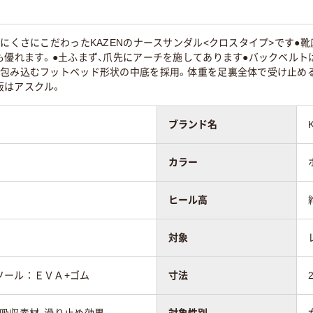
りにくさにこだわったKAZENのナースサンダル<クロスタイプ>です●
も優れます。●土ふまず、爪先にアーチを施してあります●バックベル
を包み込むフットベッド形状の中底を採用。体重を足裏全体で受け止める
販はアスクル。
ブランド名
カラー
ヒール高
対象
ソール：ＥＶＡ+ゴム
寸法