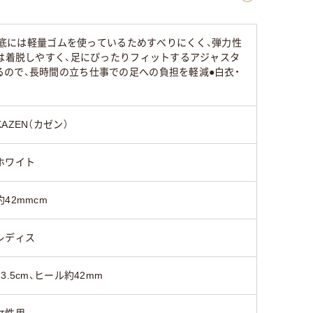
靴底には軽量ゴムを使っているためすべりにくく、弾力性
トは着脱しやすく、足にぴったりフィットするアジャスタ
ので、長時間の立ち仕事での足への負担を軽減●白衣・
KAZEN（カゼン）
ホワイト
約42mmcm
レディス
23.5cm、ヒール約42mm