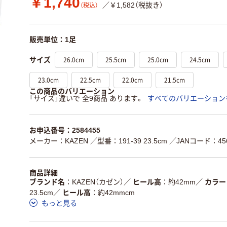
￥1,740
／￥1,582（税抜き）
（税込）
販売単位：1足
26.0cm
25.5cm
25.0cm
24.5cm
サイズ
23.0cm
22.5cm
22.0cm
21.5cm
この商品のバリエーション
「サイズ」違いで 全9商品 あります。
すべてのバリエーション
お申込番号：2584455
メーカー：KAZEN
／型番：191-39 23.5cm
／JANコード：456
商品詳細
ブランド名
KAZEN（カゼン）
／
ヒール高
約42mm
／
カラー
23.5cm
／
ヒール高
約42mmcm
もっと見る