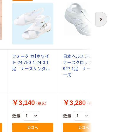
次へ
ー
フォーク カ】ホワイ
日本ヘルスシューズ
山一 消
ト 24 750-1-24.0 1
ナースクロッグ L
インソー
足 ナースサンダル
927 1足 ナースシュ
ーズ ホ
ーズ
23.5cm 
ースシュ
￥3,140
￥3,280
￥4,7
（税込）
（税込）
数量
数量
数量
カゴへ
カゴへ