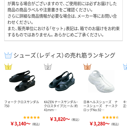
が異なる場合がございますので、ご使用前には必ずお届けした
商品の商品ラベルや注意書きをご確認ください。
さらに詳細な商品情報が必要な場合は、メーカー等にお問い合
わせください。
また、販売単位における「セット」表記は、箱でのお届けをお約束
するものではありません。あらかじめご了承ください。
シューズ（レディス）の売れ筋ランキング
フォーク クロスサンダル
KAZEN ナースサンダル・
日本ヘルスシューズ ナ
キ
750
クロスタイプ(ヒール：約
ースシューズ ナースク
正
41ｍｍ…
ロッグNo.92…
￥3,820～
（税込）
￥3,140～
￥3,280～
（税込）
（税込）