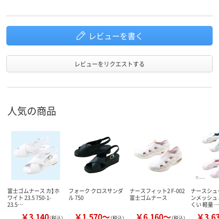
レビューを書く
レビューをリクエストする
人気の商品
富士ゴムナース カ】ホ
フォーク クロスサンダ
ナースフィット2 F-002
ナースシュ
ワイト 23.5 750-1-
ル 750
富士ゴムナース
ンメッシュ 
23.5…
くい 軽量 
￥3,140
￥1,570～
￥6,160～
￥3,6
（税込）
（税込）
（税込）