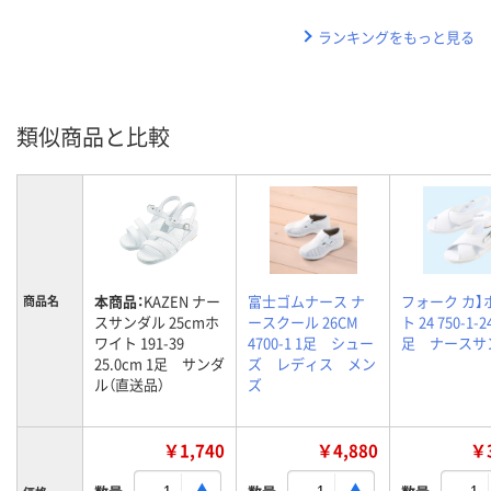
ランキングをもっと見る
類似商品と比較
本商品：
KAZEN ナー
富士ゴムナース ナ
フォーク カ】
商品名
スサンダル 25cmホ
ースクール 26CM
ト 24 750-1-24
ワイト 191-39
4700-1 1足 シュー
足 ナースサ
25.0cm 1足 サンダ
ズ レディス メン
ル（直送品）
ズ
￥1,740
￥4,880
￥3