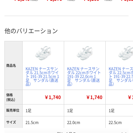
他のバリエーション
商品名
KAZEN ナースサン
KAZEN ナースサン
KAZEN ナー
ダル 21.5cmホワイ
ダル 22cmホワイト
ダル 22.5c
ト 191-39 21.5cm 1
191-39 22.0cm 1
ト 191-39 22.
足 サンダル（直送
足 サンダル（直送
足 サンダル
品）
品）
品）
価格
￥1,740
￥1,740
￥1
(税込)
1足
1足
1足
販売単位
21.5cm
22.0cm
22.5cm
サイズ
お申込番