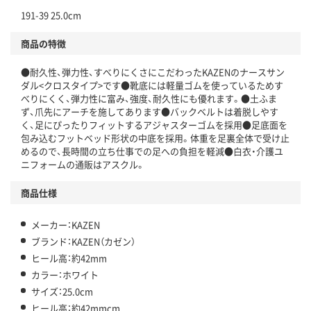
191-39 25.0cm
商品の特徴
●耐久性、弾力性、すべりにくさにこだわったKAZENのナースサン
ダル<クロスタイプ>です●靴底には軽量ゴムを使っているためす
べりにくく、弾力性に富み、強度、耐久性にも優れます。●土ふま
ず、爪先にアーチを施してあります●バックベルトは着脱しやす
く、足にぴったりフィットするアジャスターゴムを採用●足底面を
包み込むフットベッド形状の中底を採用。体重を足裏全体で受け止
めるので、長時間の立ち仕事での足への負担を軽減●白衣・介護ユ
ニフォームの通販はアスクル。
商品仕様
メーカー：KAZEN
ブランド：KAZEN（カゼン）
ヒール高：約42mm
カラー：ホワイト
サイズ：25.0cm
ヒール高：約42mmcm