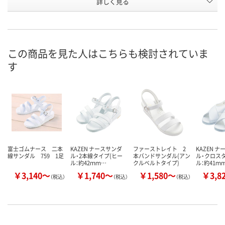
詳しく見る
2584400
2584428
2584437
号
あり
あり
あり
在庫
8月24日（月）
8月24日（月）
8月24日（月）
お届け日
この商品を見た人はこちらも検討されていま
す
数量
数量
数量
カゴへ
カゴへ
カ
富士ゴムナース 二本
KAZEN ナースサンダ
ファーストレイト 2
KAZEN 
線サンダル 759 1足
ル・2本線タイプ(ヒー
本バンドサンダル(アン
ル・クロス
ル：約42ｍｍ…
クルベルトタイプ)
ル：約41ｍ
￥3,140～
￥1,740～
￥1,580～
￥3,8
（税込）
（税込）
（税込）