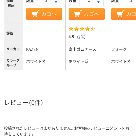
数量
数量
数量
価格
(税込)
カゴへ
カゴへ
カ
評価
4.5
（
2件
）
KAZEN
富士ゴムナース
フォーク
メーカー
カラーグ
ホワイト系
ホワイト系
ホワイト系
ループ
25.0cm
24、24cm、24
サイズ
レディス
男女兼用
レディス
対象
レビュー（0件）
投稿されたレビューはまだありません。お客様のレビューコメントをお
待ちしています。