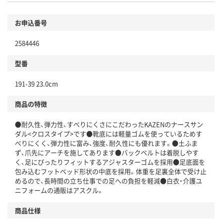
お申込番号
2584446
型番
191-39 23.0cm
商品の特徴
●耐久性、弾力性、すべりにくさにこだわったKAZENのナースサン
ダル<クロスタイプ>です●靴底には軽量ゴムを使っているためす
べりにくく、弾力性に富み、強度、耐久性にも優れます。●土ふま
ず、爪先にアーチを施してあります●バックベルトは着脱しやす
く、足にぴったりフィットするアジャスターゴムを採用●足底面を
包み込むフットベッド形状の中底を採用。体重を足裏全体で受け止
めるので、長時間の立ち仕事での足への負担を軽減●白衣・介護ユ
ニフォームの通販はアスクル。
商品仕様