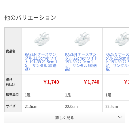
他のバリエーション
商品名
KAZEN ナースサン
KAZEN ナースサン
KAZEN ナー
ダル 21.5cmホワイ
ダル 22cmホワイト
ダル 22.5c
ト 191-39 21.5cm 1
191-39 22.0cm 1
ト 191-39 22.
足 サンダル（直送
足 サンダル（直送
足 サンダル
品）
品）
品）
価格
￥1,740
￥1,740
￥1
(税込)
1足
1足
1足
販売単位
21.5cm
22.0cm
22.5cm
サイズ
お申込番
詳しく見る
2584400
2584428
2584437
号