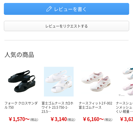
レビューを書く
レビューをリクエストする
人気の商品
フォーク クロスサンダ
富士ゴムナース カ】ホ
ナースフィット2 F-002
ナースシュ
ル 750
ワイト 23.5 750-1-
富士ゴムナース
ンメッシュ 
23.5…
くい 軽量 
￥1,570～
￥3,140
￥6,160～
￥3,6
（税込）
（税込）
（税込）