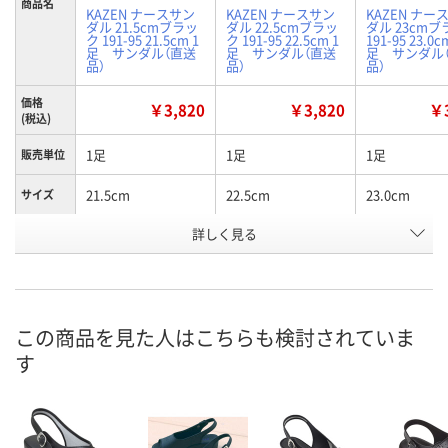
商品名
KAZEN ナースサン
KAZEN ナースサン
KAZEN ナー
ダル 21.5cmブラッ
ダル 22.5cmブラッ
ダル 23cm
ク 191-95 21.5cm 1
ク 191-95 22.5cm 1
191-95 23.0c
足 サンダル（直送
足 サンダル（直送
足 サンダル
品）
品）
品）
価格
￥3,820
￥3,820
￥3
(税込)
1足
1足
1足
販売単位
21.5cm
22.5cm
23.0cm
サイズ
お申込番
詳しく見る
2585363
2585381
2585407
号
あり
あり
あり
在庫
8月21日（金）
8月21日（金）
8月21日（金）
お届け日
この商品を見た人はこちらも検討されていま
す
数量
数量
数量
カゴへ
カゴへ
カ