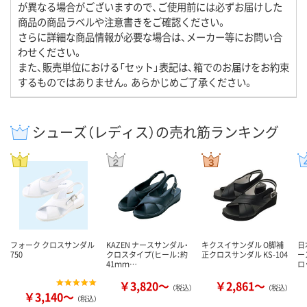
が異なる場合がございますので、ご使用前には必ずお届けした
商品の商品ラベルや注意書きをご確認ください。
さらに詳細な商品情報が必要な場合は、メーカー等にお問い合
わせください。
また、販売単位における「セット」表記は、箱でのお届けをお約束
するものではありません。あらかじめご了承ください。
シューズ（レディス）の売れ筋ランキング
フォーク クロスサンダル
KAZEN ナースサンダル・
キクスイサンダル O脚補
日
750
クロスタイプ(ヒール：約
正クロスサンダル KS-104
ー
41ｍｍ…
ロ
￥3,820～
￥2,861～
（税込）
（税込）
￥3,140～
（税込）