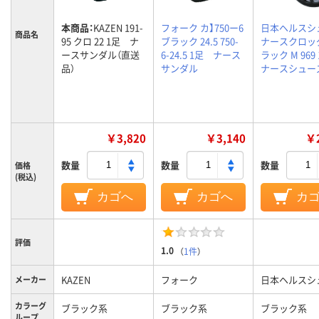
本商品：
KAZEN 191-
フォーク カ】750ー6
日本ヘルスシ
商品名
95 クロ 22 1足 ナ
ブラック 24.5 750-
ナースクロッ
ースサンダル（直送
6-24.5 1足 ナース
ラック M 96
品）
サンダル
ナースシュー
￥3,820
￥3,140
￥2
数量
数量
数量
価格
(税込)
カゴへ
カゴへ
カ
評価
1.0
（
1件
）
KAZEN
フォーク
日本ヘルスシ
メーカー
カラーグ
ブラック系
ブラック系
ブラック系
ループ