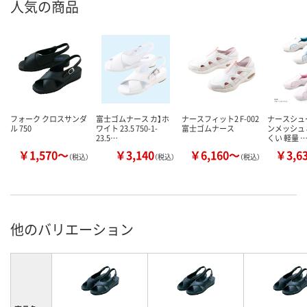
人気の商品
フォーク クロスサンダ
富士ゴムナース カ】ホ
ナースフィット2 F-002
ナースシュ
ル 750
ワイト 23.5 750-1-
富士ゴムナース
ンメッシュ 
23.5…
くい 軽量 
￥1,570～
￥3,140
￥6,160～
￥3,6
（税込）
（税込）
（税込）
他のバリエーション