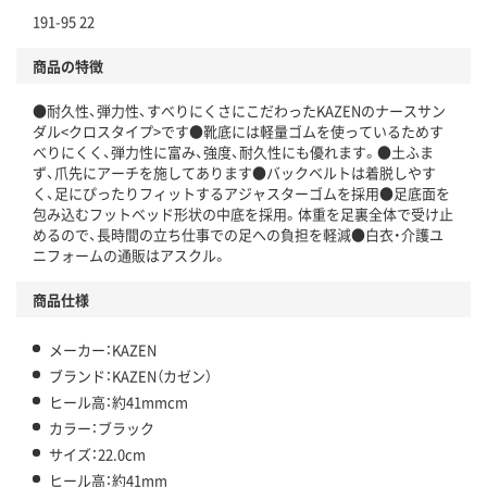
191-95 22
商品の特徴
●耐久性、弾力性、すべりにくさにこだわったKAZENのナースサン
ダル<クロスタイプ>です●靴底には軽量ゴムを使っているためす
べりにくく、弾力性に富み、強度、耐久性にも優れます。●土ふま
ず、爪先にアーチを施してあります●バックベルトは着脱しやす
く、足にぴったりフィットするアジャスターゴムを採用●足底面を
包み込むフットベッド形状の中底を採用。体重を足裏全体で受け止
めるので、長時間の立ち仕事での足への負担を軽減●白衣・介護ユ
ニフォームの通販はアスクル。
商品仕様
メーカー：KAZEN
ブランド：KAZEN（カゼン）
ヒール高：約41mmcm
カラー：ブラック
サイズ：22.0cm
ヒール高：約41mm