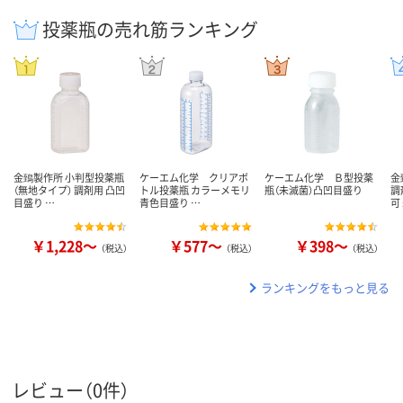
投薬瓶の売れ筋ランキング
金鵄製作所 小判型投薬瓶
ケーエム化学 クリアボ
ケーエム化学 Ｂ型投薬
金
（無地タイプ） 調剤用 凸凹
トル投薬瓶 カラーメモリ
瓶（未滅菌）凸凹目盛り
調
目盛り …
青色目盛り …
可
￥1,228～
￥577～
￥398～
（税込）
（税込）
（税込）
ランキングをもっと見る
レビュー（0件）