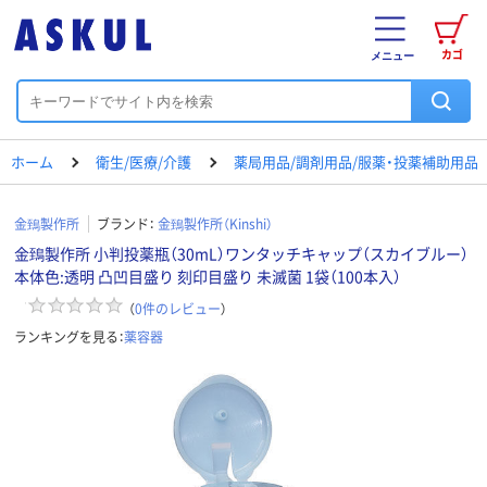
カゴ
メニュー
ホーム
衛生/医療/介護
薬局用品/調剤用品/服薬・投薬補助用品
金鵄製作所
ブランド：
金鵄製作所（Kinshi）
金鵄製作所 小判投薬瓶（30mL）ワンタッチキャップ（スカイブルー）
本体色:透明 凸凹目盛り 刻印目盛り 未滅菌 1袋（100本入）
（
0
件のレビュー
）
ランキングを見る：
薬容器