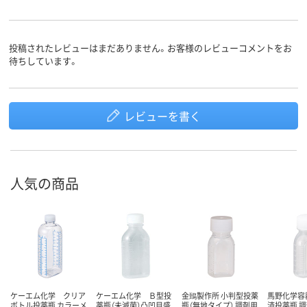
投稿されたレビューはまだありません。お客様のレビューコメントをお
待ちしています。
レビューを書く
人気の商品
ケーエム化学 クリア
ケーエム化学 Ｂ型投
金鵄製作所 小判型投薬
馬野化学容
ボトル投薬瓶 カラーメ
薬瓶（未滅菌）凸凹目盛
瓶（無地タイプ） 調剤用
済投薬瓶 調