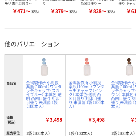
モリ 青色目盛り …
り
凸凹目盛り …
盛り キャ
￥471～
￥379～
￥828～
￥6
（税込）
（税込）
（税込）
他のバリエーション
金鵄製作所 小判投
金鵄製作所 小判投
金鵄製作所 
商品名
薬瓶（100mL）ワンタ
薬瓶（100mL）ワンタ
薬瓶（100mL
ッチキャップ（スカ
ッチキャップ（ピン
ッチキャップ
イブルー） 本体色:透
ク） 本体色:透明 凸
ウン） 本体色
明 凸凹目盛り 刻印
凹目盛り 刻印目盛
凸凹目盛り 
目盛り 未滅菌 1袋
り 未滅菌 1袋（100本
盛り 未滅菌 1袋
（100本入）
入）
本入）
価格
￥3,498
￥3,498
￥3
(税込)
1袋（100本入）
1袋（100本入）
1袋（100本入）
販売単位