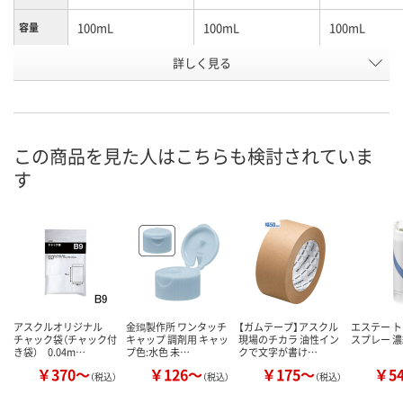
100mL
100mL
100mL
容量
キャップ
詳しく見る
スカイブルー
ピンク
ブラウン
の色
お申込番
2604549
2604567
2604576
号
在庫
この商品を見た人はこちらも検討されていま
す
お届け日
現在ご注文いただけ
現在ご注文いただけ
現在ご注文い
ません
ません
ません
アスクルオリジナル
金鵄製作所 ワンタッチ
【ガムテープ】アスクル
エステー 
チャック袋（チャック付
キャップ 調剤用 キャッ
現場のチカラ 油性イン
スプレー 
き袋） 0.04m…
プ色:水色 未…
クで文字が書け…
￥370～
￥126～
￥175～
￥5
（税込）
（税込）
（税込）