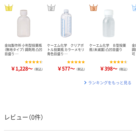
金鵄製作所 小判型投薬瓶
ケーエム化学 クリアボ
ケーエム化学 Ｂ型投薬
金
（無地タイプ） 調剤用 凸凹
トル投薬瓶 カラーメモリ
瓶（未滅菌）凸凹目盛り
調
目盛り …
青色目盛り …
可
￥1,228～
￥577～
￥398～
（税込）
（税込）
（税込）
ランキングをもっと見る
レビュー（0件）