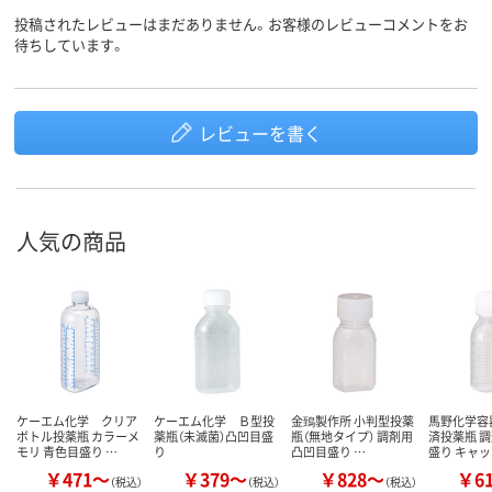
投稿されたレビューはまだありません。お客様のレビューコメントをお
待ちしています。
レビューを書く
人気の商品
ケーエム化学 クリア
ケーエム化学 Ｂ型投
金鵄製作所 小判型投薬
馬野化学容
ボトル投薬瓶 カラーメ
薬瓶（未滅菌）凸凹目盛
瓶（無地タイプ） 調剤用
済投薬瓶 調
モリ 青色目盛り …
り
凸凹目盛り …
盛り キャ
￥471～
￥379～
￥828～
￥6
（税込）
（税込）
（税込）