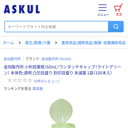
カゴ
メニュー
ホーム
衛生/医療/介護
薬局用品/調剤用品/服薬・投薬補助用品
金鵄製作所
ブランド：
金鵄製作所（Kinshi）
金鵄製作所 小判投薬瓶（60mL）ワンタッチキャップ（ライトグリー
ン） 本体色:透明 凸凹目盛り 刻印目盛り 未滅菌 1袋（100本入）
（
0
件のレビュー
）
ランキングを見る：
薬容器