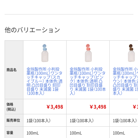
他のバリエーション
金鵄製作所 小判投
金鵄製作所 小判投
金鵄製作所 
商品名
薬瓶（100mL）ワンタ
薬瓶（100mL）ワンタ
薬瓶（100mL
ッチキャップ（スカ
ッチキャップ（ピン
ッチキャップ
イブルー） 本体色:透
ク） 本体色:透明 凸
ウン） 本体色
明 凸凹目盛り 刻印
凹目盛り 刻印目盛
凸凹目盛り 
目盛り 未滅菌 1袋
り 未滅菌 1袋（100本
盛り 未滅菌 1袋
（100本入）
入）
本入）
価格
￥3,498
￥3,498
￥3
(税込)
1袋（100本入）
1袋（100本入）
1袋（100本入）
販売単位
100mL
100mL
100mL
容量