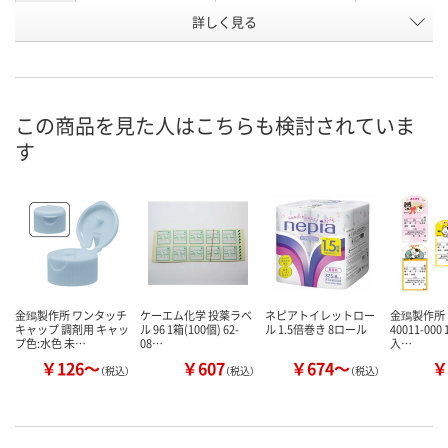
キャップ
詳しく見る
スカイブルー
ピンク
ブラウン
の色
お申込番
2604549
2604567
2604576
号
在庫
この商品を見た人はこちらも検討されていま
す
お届け日
現在ご注文いただけ
現在ご注文いただけ
現在ご注文い
ません
ません
ません
金鵄製作所 ワンタッチ
ケーエム化学 投薬ラベ
ネピアトイレットロー
金鵄製作所
キャップ 調剤用 キャッ
ル 96 1箱(100個) 62-
ル 1.5倍巻き 8ロール
40011-000
プ色:水色 未…
08…
入…
￥126～
￥607
￥674～
￥
（税込）
（税込）
（税込）