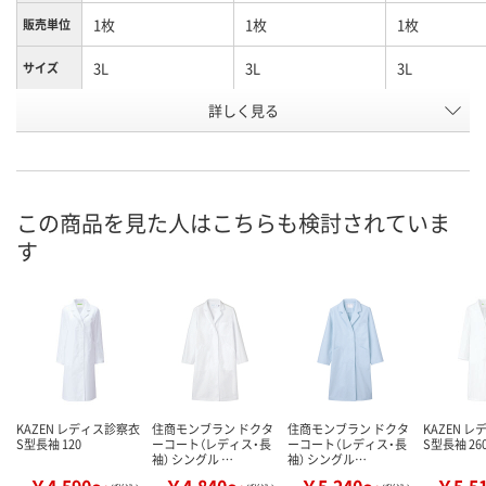
1枚
1枚
1枚
販売単位
3L
3L
3L
サイズ
詳しく見る
サックスブルー（水
ピンク
白
カラー
色）
お申込番
2651656
2651718
2651594
号
この商品を見た人はこちらも検討されていま
あり
あり
あり
在庫
す
8月24日（月）
8月24日（月）
8月24日（月）
お届け日
数量
数量
数量
カゴへ
カゴへ
カ
KAZEN レディス診察衣
住商モンブラン ドクタ
住商モンブラン ドクタ
KAZEN 
S型長袖 120
ーコート（レディス・長
ーコート（レディス・長
S型長袖 26
袖） シングル …
袖） シングル…