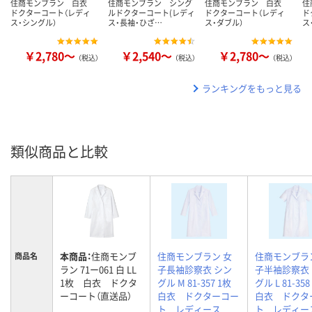
住商モンブラン 白衣
住商モンブラン シング
住商モンブラン 白衣
住
ドクターコート（レディ
ルドクターコート(レディ
ドクターコート（レディ
ド
ス・シングル）
ス・長袖・ひざ…
ス・ダブル）
ス
￥2,780～
￥2,540～
￥2,780～
（税込）
（税込）
（税込）
ランキングをもっと見る
類似商品と比較
本商品：
住商モンブ
住商モンブラン 女
住商モンブラ
商品名
ラン 71ー061 白 LL
子長袖診察衣 シン
子半袖診察衣
1枚 白衣 ドクタ
グル M 81-357 1枚
グル L 81-3
ーコート（直送品）
白衣 ドクターコー
白衣 ドクタ
ト レディース
ト レディー