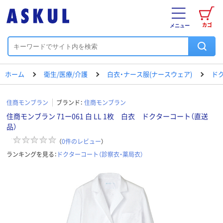
カゴ
メニュー
ホーム
衛生/医療/介護
白衣・ナース服(ナースウェア)
ド
住商モンブラン
ブランド：
住商モンブラン
住商モンブラン 71ー061 白 LL 1枚 白衣 ドクターコート（直送
品）
（
0
件のレビュー
）
ランキングを見る：
ドクターコート（診察衣・薬局衣）