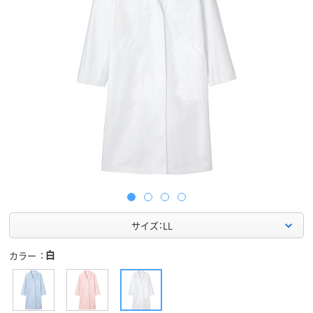
サイズ：LL
白
カラー