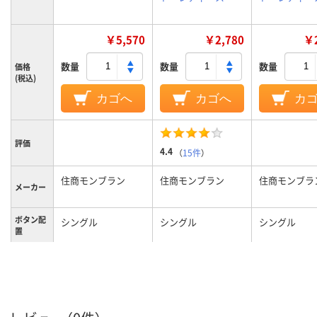
￥5,570
￥2,780
￥2
数量
数量
数量
価格
(税込)
カゴへ
カゴへ
カ
評価
4.4
（
15件
）
住商モンブラン
住商モンブラン
住商モンブラ
メーカー
ボタン配
シングル
シングル
シングル
置
カラーグ
ホワイト系
ホワイト系
ホワイト系
ループ
LL
M
L
サイズ