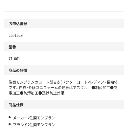
お申込番号
2651629
型番
71-061
商品の特徴
住商モンブランのコート型白衣(ドクターコート<レディス・長袖>)
です。白衣・介護ユニフォームの通販はアスクル。 ●制菌加工●制
電加工●防汚加工●透け防止効果
商品仕様
メーカー：住商モンブラン
ブランド：住商モンブラン