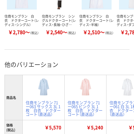
住商モンブラン 白
住商モンブラン シン
住商モンブラン 白
住商モンブ
衣 ドクターコート（レ
グルドクターコート(レ
衣 ドクターコート（レ
衣 ドクタ
ディス・シングル）
ディス・長袖・ひざ…
ディス・半袖）
ディス・ダブ
￥2,780～
￥2,540～
￥2,510～
￥2,7
（税込）
（税込）
（税込）
他のバリエーション
商品名
住商モンブラン 71
住商モンブラン 71
住商モンブラン
ー063 サックス 3L 1
ー065 ピンク 3L 1
ー061 白 3L
枚 白衣 ドクター
枚 白衣 ドクター
衣 ドクター
コート（直送品）
コート（直送品）
（直送品）
価格
￥5,570
￥5,240
￥5
(税込)