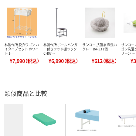
林製作所 脱衣ワゴン ハ
林製作所 ポールハンガ
サンコー 抗菌糸 床洗い
サンコー
イタイプセット ホワイ
ー付きウッド棚ラック
グレー BA-53 1個 …
ゴシ洗濯
ト 1…
CH07…
リーン …
¥7,990（税込）
¥6,990（税込）
¥612（税込）
¥
類似商品と比較