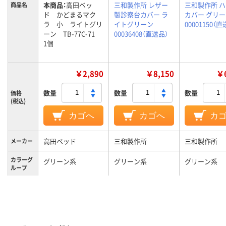
本商品：
高田ベッ
三和製作所 レザー
三和製作所 
商品名
ド かどまるマク
製診察台カバー ラ
カバー グリ
ラ 小 ライトグリ
イトグリーン
00001150（
ーン TB-77C-71
00036408（直送品）
1個
￥2,890
￥8,150
￥6
数量
数量
数量
価格
(税込)
カゴへ
カゴへ
カ
高田ベッド
三和製作所
三和製作所
メーカー
カラーグ
グリーン系
グリーン系
グリーン系
ループ
約350g
質量