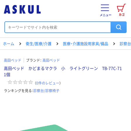
カゴ
メニュー
ホーム
衛生/医療/介護
医療・介護施設用家具/備品
診察台
高田ベッド
ブランド：
高田ベッド
高田ベッド かどまるマクラ 小 ライトグリーン TB-77C-71
1個
（
0
件のレビュー
）
ランキングを見る：
診察台/診察椅子