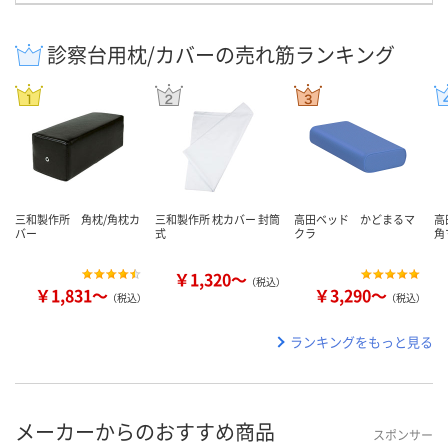
診察台用枕/カバーの売れ筋ランキング
三和製作所 角枕/角枕カ
三和製作所 枕カバー 封筒
高田ベッド かどまるマ
高
バー
式
クラ
角
￥1,320～
（税込）
￥1,831～
￥3,290～
（税込）
（税込）
ランキングをもっと見る
メーカーからのおすすめ商品
スポンサー