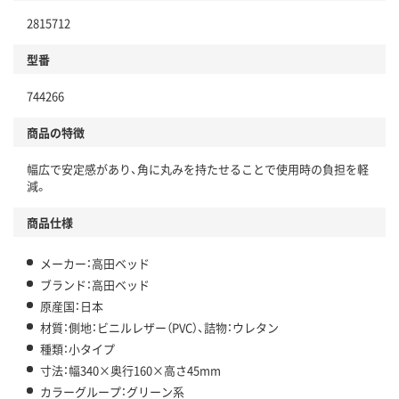
2815712
型番
744266
商品の特徴
幅広で安定感があり、角に丸みを持たせることで使用時の負担を軽
減。
商品仕様
メーカー：高田ベッド
ブランド：高田ベッド
原産国：日本
材質：側地：ビニルレザー（PVC）、詰物：ウレタン
種類：小タイプ
寸法：幅340×奥行160×高さ45mm
カラーグループ：グリーン系