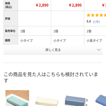
価格
￥2,890
￥2,890
￥3
(税込)
評価
5.0
（
1件
）
1個
1個
1個
販売単位
小タイプ
小タイプ
小高タイプ
種類
詳しく見る
アイボリー
ライトブルー
アイボリー
カラー
お申込番
2815768
2815777
2815721
号
8点
9点
8点
在庫
この商品を見た人はこちらも検討されていま
す
8月11日（火）
8月11日（火）
8月11日（火）
お届け日
数量
数量
数量
カゴへ
カゴへ
カ