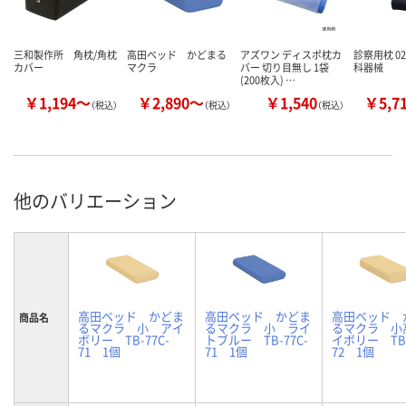
三和製作所 角枕/角枕
高田ベッド かどまる
アズワン ディスポ枕カ
診察用枕 02
カバー
マクラ
バー 切り目無し 1袋
科器械
(200枚入) …
￥1,194～
￥2,890～
￥1,540
￥5,7
（税込）
（税込）
（税込）
他のバリエーション
高田ベッド かどま
高田ベッド かどま
高田ベッド 
商品名
るマクラ 小 アイ
るマクラ 小 ライ
るマクラ 小
ボリー TB-77C-
トブルー TB-77C-
イボリー TB-
71 1個
71 1個
72 1個