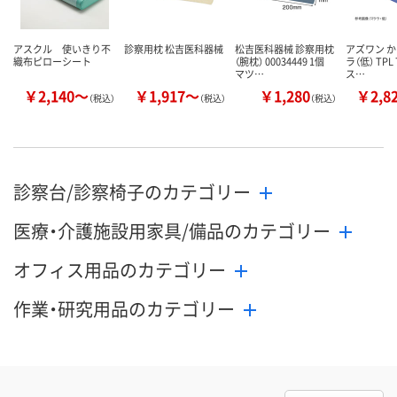
アスクル 使いきり不
診察用枕 松吉医科器械
松吉医科器械 診察用枕
アズワン 
織布ピローシート
（腕枕） 00034449 1個
ラ（低） TPL 
マツ…
ス…
￥2,140～
￥1,917～
￥1,280
￥2,8
（税込）
（税込）
（税込）
診察台/診察椅子のカテゴリー
医療・介護施設用家具/備品のカテゴリー
オフィス用品のカテゴリー
作業・研究用品のカテゴリー