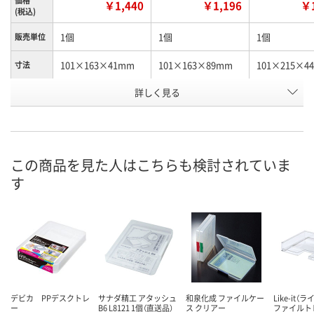
￥1,440
￥1,196
￥1
(税込)
1個
1個
1個
販売単位
101×163×41mm
101×163×89mm
101×215×4
寸法
お申込番
詳しく見る
E068433
E068436
E068438
号
直送品
直送品
直送品
在庫
お届け日
この商品を見た人はこちらも検討されていま
お取り扱い終了しま
メーカー都合により
メーカー都合
す
した
販売停止中です
販売停止中で
デビカ PPデスクトレ
サナダ精工 アタッシュ
和泉化成 ファイルケー
Like-it（
ー
B6 L8121 1個（直送品）
ス クリアー
ファイルトレ