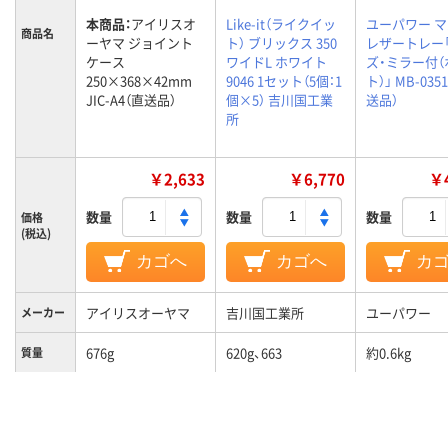
本商品：
アイリスオ
Like-it（ライクイッ
ユーパワー 
商品名
ーヤマ ジョイント
ト） ブリックス 350
レザートレー
ケース
ワイドL ホワイト
ズ・ミラー付（
250×368×42mm
9046 1セット（5個：1
ト）」 MB-035
JIC-A4（直送品）
個×5） 吉川国工業
送品）
所
￥2,633
￥6,770
￥4
数量
数量
数量
価格
(税込)
カゴへ
カゴへ
カ
アイリスオーヤマ
吉川国工業所
ユーパワー
メーカー
676g
620g、663
約0.6kg
質量
ポリプロピレン
プラスチック
素材