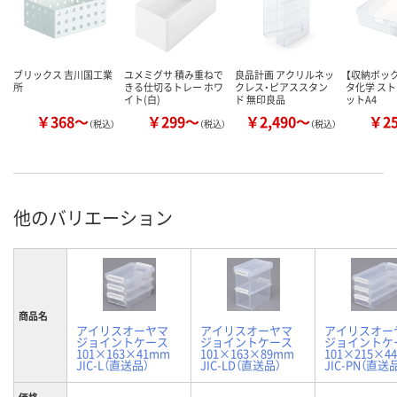
ブリックス 吉川国工業
ユメミグサ 積み重ねで
良品計画 アクリルネッ
【収納ボック
所
きる仕切るトレー ホワ
クレス・ピアススタン
タ化学 ス
イト(白)
ド 無印良品
ットA4
￥368～
￥299～
￥2,490～
￥2
（税込）
（税込）
（税込）
他のバリエーション
商品名
アイリスオーヤマ
アイリスオーヤマ
アイリスオー
ジョイントケース
ジョイントケース
ジョイントケ
101×163×41mm
101×163×89mm
101×215×4
JIC-L（直送品）
JIC-LD（直送品）
JIC-PN（直送
価格