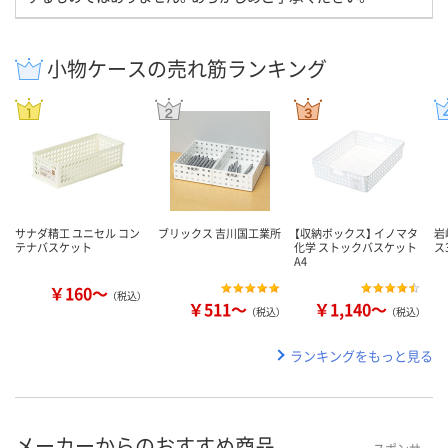
小物ケースの売れ筋ランキング
サナダ精工 ユニセル コン
ブリックス 吉川国工業所
【収納ボックス】 イノマタ
岩
テナバスケット
化学 ストックバスケット
ス
A4
￥160～
（税込）
￥511～
￥1,140～
（税込）
（税込）
ランキングをもっと見る
メーカーからのおすすめ商品