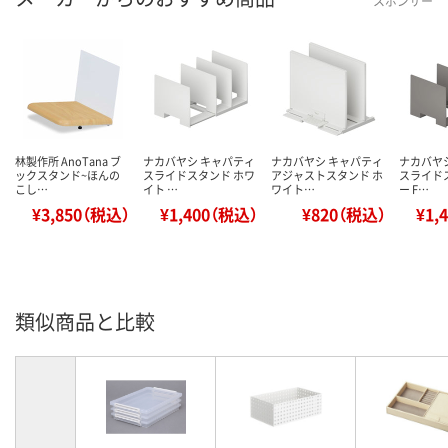
スポンサー
林製作所 AnoTana ブ
ナカバヤシ キャパティ
ナカバヤシ キャパティ
ナカバヤ
ックスタンド~ほんの
スライドスタンド ホワ
アジャストスタンド ホ
スライド
こし…
イト …
ワイト…
ー F…
¥3,850（税込）
¥1,400（税込）
¥820（税込）
¥1,
類似商品と比較