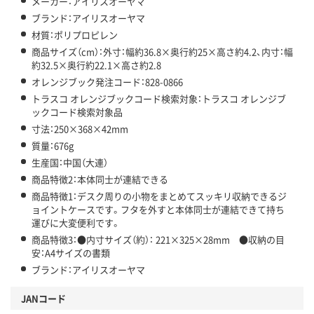
メーカー：アイリスオーヤマ
ブランド：アイリスオーヤマ
材質：ポリプロピレン
商品サイズ（cm）：外寸：幅約36.8×奥行約25×高さ約4.2、内寸：幅
約32.5×奥行約22.1×高さ約2.8
オレンジブック発注コード：828-0866
トラスコ オレンジブックコード検索対象：トラスコ オレンジブ
ックコード検索対象品
寸法：250×368×42mm
質量：676g
生産国：中国（大連）
商品特徴2：本体同士が連結できる
商品特徴1：デスク周りの小物をまとめてスッキリ収納できるジ
ョイントケースです。フタを外すと本体同士が連結できて持ち
運びに大変便利です。
商品特徴3：●内寸サイズ（約）： 221×325×28mm ●収納の目
安：A4サイズの書類
ブランド：アイリスオーヤマ
JANコード