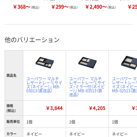
￥368～
￥299～
￥2,490～
￥2
（税込）
（税込）
（税込）
他のバリエーション
商品名
ユーパワー マルチ
ユーパワー マルチ
ユーパワー 
レザートレー「Lサイ
レザートレー「Lサイ
レザートレー
ズ（ネイビー）」 MB-
ズ・ミラー付（ネイビ
イズ（ネイビー
03013（直送品）
ー）」 MB-03513（直
MB-02513（
送品）
価格
￥3,844
￥4,205
￥3
(税込)
1個
1個
1個
販売単位
ネイビー
ネイビー
ネイビー
カラー