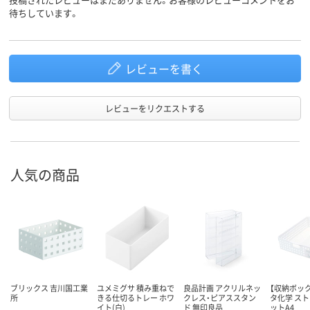
待ちしています。
レビューを書く
レビューをリクエストする
人気の商品
ブリックス 吉川国工業
ユメミグサ 積み重ねで
良品計画 アクリルネッ
【収納ボック
所
きる仕切るトレー ホワ
クレス・ピアススタン
タ化学 ス
イト(白)
ド 無印良品
ットA4