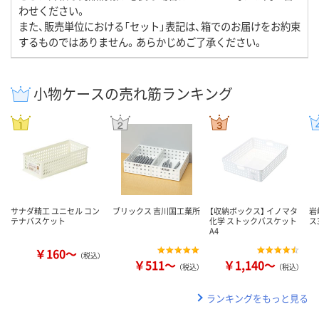
わせください。
また、販売単位における「セット」表記は、箱でのお届けをお約束
するものではありません。あらかじめご了承ください。
小物ケースの売れ筋ランキング
サナダ精工 ユニセル コン
ブリックス 吉川国工業所
【収納ボックス】 イノマタ
岩
テナバスケット
化学 ストックバスケット
ス
A4
￥160～
（税込）
￥511～
￥1,140～
（税込）
（税込）
ランキングをもっと見る