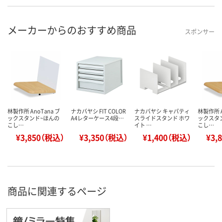
メーカーからのおすすめ商品
スポンサー
林製作所 AnoTana ブ
ナカバヤシ FIT COLOR
ナカバヤシ キャパティ
林製作所 A
ックスタンド~ほんの
A4レターケース4段…
スライドスタンド ホワ
ックスタ
こし…
イト …
こし…
¥3,850（税込）
¥3,350（税込）
¥1,400（税込）
¥3,
商品に関連するページ