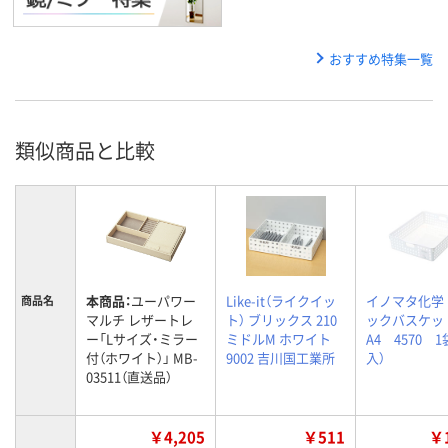
おすすめ特集一覧
類似商品と比較
本商品：
ユーパワー
Like-it（ライクイッ
イノマタ化学
商品名
マルチ レザートレ
ト） ブリックス 210
ックバスケ
ー「Lサイズ・ミラー
ミドルM ホワイト
A4 4570 1
付（ホワイト）」 MB-
9002 吉川国工業所
入）
03511（直送品）
￥4,205
￥511
￥1