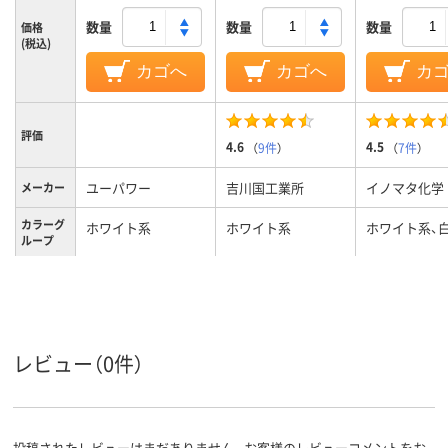
数量
数量
数量
価格
(税込)
カゴへ
カゴへ
カ
評価
4.6
4.5
（
9件
）
（
7件
）
ユーパワー
吉川国工業所
イノマタ化学
メーカー
カラーグ
ホワイト系
ホワイト系
ホワイト系、
ループ
約0.6kg
180g、180
190g
質量
レビュー（0件）
投稿されたレビューはまだありません。お客様のレビューコメントをお