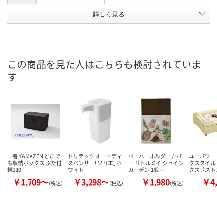
詳しく見る
Lサイズ
Lサイズ・ミラー付
Mサイズ
タイプ
お申込番
P394691
P394694
P394688
号
直送品
直送品
直送品
在庫
この商品を見た人はこちらも検討されていま
す
8月21日（金）まで
8月21日（金）まで
8月21日（金）
お届け日
数量
数量
数量
カゴへ
カゴへ
カ
山善 YAMAZEN どこで
ドリテック オートディ
ペーパーホルダーカバ
ユーパワー
も収納ボックス ふた付
スペンサー「ソリエ」ホ
ー リトルミイ シャイン
クスタイル 
幅380…
ワイト
ガーデン 1個 …
クスポスト
￥1,709～
￥3,298～
￥1,980
￥4,
（税込）
（税込）
（税込）