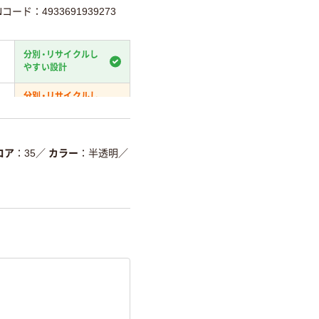
Nコード：4933691939273
分別・リサイクルし
やすい設計
分別・リサイクルし
やすい設計
温室効果ガスなどの
削減
コア
35
／
カラー
半透明
／
詳細「
アスクル商品環境スコ