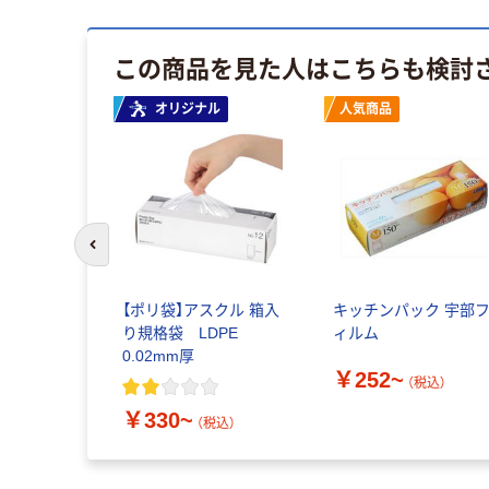
この商品を見た人はこちらも検討
オリジナル
人気商品
前のスライドへ
【ポリ袋】アスクル 箱入
キッチンパック 宇部
り規格袋 LDPE
ィルム
0.02mm厚
￥252~
（税込）
￥330~
（税込）