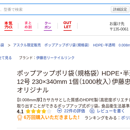
詳細設定
お届け先
〒135-0061
格袋
アスクル限定販売 ポップアップポリ袋（規格袋） HDPE・半透明 0.00
全て見る
ブランド
伊藤忠リーテイルリンク
ポップアップポリ袋（規格袋） HDPE・半透
12号 230×340mm 1個（1000枚入
オリジナル
【0.008mm厚】カサカサとした質感のHDPE製（高密度ポリエ
取り出すことができるポップアップ式ポリ袋。食品衛生法基準
4.1
22件の評価
レビューを書く
6万回購入いただきました！
ランキングをみる
ポリ