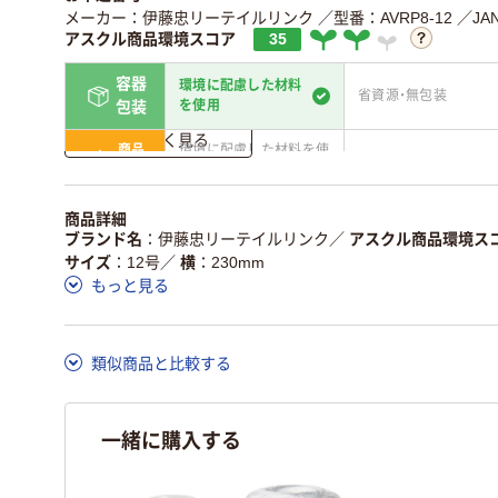
メーカー：伊藤忠リーテイルリンク
／型番：AVRP8-12
／JA
アスクル商品環境スコア
35
容器
環境に配慮した材料
省資源・無包装
を使用
包装
詳しく見る
商品
環境に配慮した材料を使
省資源・省エネ・節水
本体
用
独自の回収スキームがあ
アスクルで資源循環し
商品詳細
仕組
る
ている
ブランド名
伊藤忠リーテイルリンク
／
アスクル商品環境ス
サイズ
12号
／
横
230mm
この商品の環境配慮ポイントです。詳しくはページ下部の商品
もっと見る
ア詳細／加点項目
」で確認できます。
類似商品と比較する
一緒に購入する