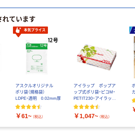
されています
本気プライス
フ
アスクルオリジナル
アイラップ ポップア
ポリ袋（規格袋）
ップ式ポリ袋・ピコM・
LDPE・透明 0.02mm厚
PETIT230・アイラップ
YOU／規格袋 HDPE
￥61~
￥1,047~
（税込）
（税込）