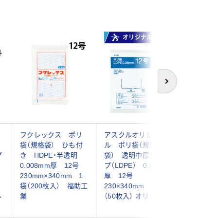
オリジナル
オ
次へ
フクレックス ポリ
アスクルオリジナ
ポリ袋（
袋（規格袋） ひも付
ル ポリ袋（規格
も付き H
プ
き HDPE・半透明
袋） 透明中厚手タイ
明タイプ 
0.008mm厚 12号
プ（LDPE） 0.06mm
厚 12
230mm×340mm 1
厚 12号
230mm×
袋（200枚入） 福助工
230×340mm 1袋
袋（100
ル
業
（50枚入） オリジナル
ナル