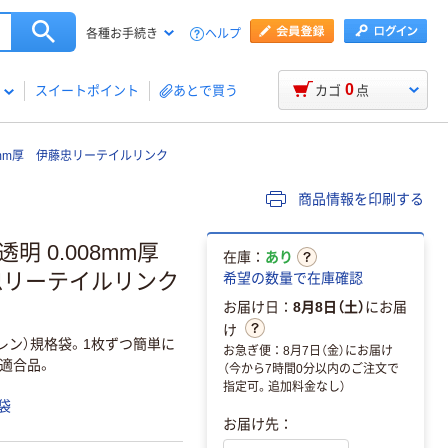
ヘルプ
各種お手続き
0
スイートポイント
あとで買う
カゴ
点
8mm厚 伊藤忠リーテイルリンク
商品情報を印刷する
明 0.008mm厚
在庫：
あり
）伊藤忠リーテイルリンク
希望の数量で在庫確認
お届け日：
8月8日（土）
にお届
け
チレン）規格袋。1枚ずつ簡単に
お急ぎ便：8月7日（金）にお届け
適合品。
（今から7時間0分以内のご注文で
指定可。追加料金なし）
袋
お届け先：