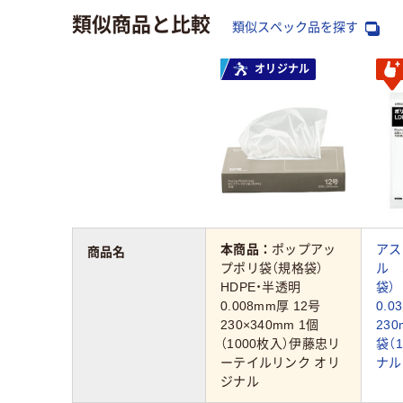
類似商品と比較
類似スペック品を探す
オリジナル
本商品：
ポップアッ
アス
商品名
プポリ袋（規格袋）
ル 
HDPE・半透明
袋）
0.008mm厚 12号
0.
230×340mm 1個
230
（1000枚入）伊藤忠リ
袋（
ーテイルリンク オリ
ナル
ジナル