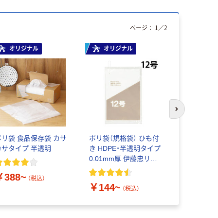
ページ：
1
／
2
オリジナル
オリジナル
オリジ
次のスライド
ポリ袋 食品保存袋 カサ
ポリ袋（規格袋） ひも付
「現場のチ
カサタイプ 半透明
き HDPE・半透明タイプ
袋（規格袋）
0.01mm厚 伊藤忠リー
明 0.03
テイルリンク
ナル
￥388~
（税込）
￥144~
￥91~
（税込）
（