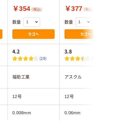
￥354
￥377
￥287
（税込）
（税込）
数量
数量
数量
カゴへ
カゴへ
4.2
3.8
4.5
(29)
(17)
伊藤忠リ
福助工業
アスクル
ンク
12号
12号
12号
0.008mm
0.06mm
0.01mm
LDPE（ツルツルタイ
HDPE（
ポリエチレン（HDPE）