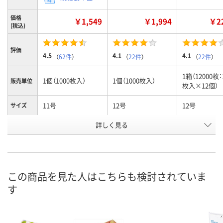
価格
￥1,549
￥1,994
￥22
(税込)
評価
4.5
4.1
4.1
（
62件
）
（
22件
）
（
22件
）
1箱（12000枚：
1個（1000枚入）
1個（1000枚入）
販売単位
枚入×12個）
11号
12号
12号
サイズ
お申込番
詳しく見る
334097
2886278
2892444
号
あり
あり
在庫
8月10日（月）
8月10日（月）
お届け日
この商品を見た人はこちらも検討されていま
す
数量
数量
現在ご注文いただけ
ません
カゴへ
カ