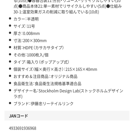
る(10点)●容器包装11:分別・リユース・リサイクルしやすい(10
点)●商品本体21:単一素材でリサイクルしやすい(5点)●仕組み
30-1:温室効果ガスの削減に取り組んでいる(10点)
カラー：半透明
サイズ：11号
厚さ：0.008mm
寸法：200×300mm
材質：HDPE（カサカサタイプ）
その他：1000枚入/個
タイプ：箱入り（ポップアップ式）
個装サイズ（幅×奥行×高さ）：215×165×40mm
おすすめ＆注目商品：オリジナル商品
食品衛生法：食品衛生法規格基準適合品
デザイナー名：Stockholm Design Lab(ストックホルムデザイン
ラボ)
ブランド：伊藤忠リーテイルリンク
JANコード
4933691936968