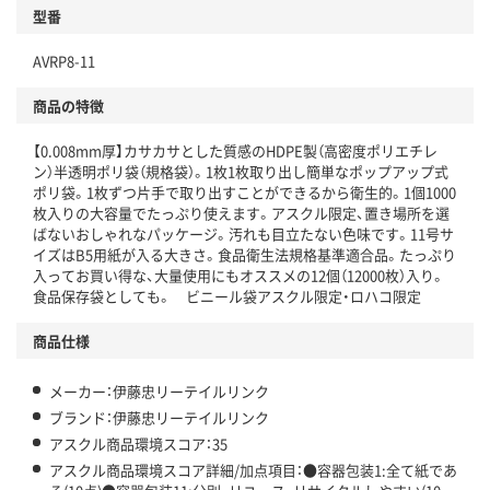
型番
独自の回収スキームがある
AVRP8-11
仕組
アスクルで資源循環している
商品の特徴
温室効果ガスなどの削減
【0.008mm厚】カサカサとした質感のHDPE製（高密度ポリエチレ
この商品の環境配慮ポイントです。下記商品詳細「
ン）半透明ポリ袋（規格袋）。1枚1枚取り出し簡単なポップアップ式
アスクル商品環境スコア詳細／加点項目
」で確認できます。
ポリ袋。1枚ずつ片手で取り出すことができるから衛生的。1個1000
枚入りの大容量でたっぷり使えます。アスクル限定、置き場所を選
ばないおしゃれなパッケージ。汚れも目立たない色味です。11号サ
イズはB5用紙が入る大きさ。食品衛生法規格基準適合品。たっぷり
入ってお買い得な、大量使用にもオススメの12個（12000枚）入り。
食品保存袋としても。 ビニール袋アスクル限定・ロハコ限定
商品仕様
メーカー：伊藤忠リーテイルリンク
ブランド：伊藤忠リーテイルリンク
アスクル商品環境スコア：35
アスクル商品環境スコア詳細/加点項目：●容器包装1:全て紙であ