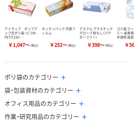
アイラップ ポップア
キッチンパック 宇部フ
アスクル プラスチック
ゴミ袋 ス
ップ式ポリ袋・ピコM・
ィルム
グローブ 粉なし（パウ
ミー 省資源
PETIT230・…
ダーフリー）
半透明 高
￥1,047～
￥252～
￥398～
￥5
（税込）
（税込）
（税込）
ポリ袋のカテゴリー
袋・包装資材のカテゴリー
オフィス用品のカテゴリー
作業・研究用品のカテゴリー