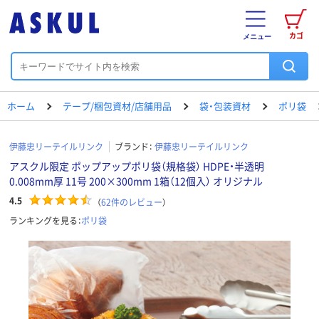
カゴ
メニュー
ホーム
テープ/梱包資材/店舗用品
袋・包装資材
ポリ袋
伊藤忠リーテイルリンク
ブランド：
伊藤忠リーテイルリンク
アスクル限定 ポップアップポリ袋（規格袋） HDPE・半透明
0.008mm厚 11号 200×300mm 1箱（12個入） オリジナル
4.5
（
62
件のレビュー
）
ランキングを見る：
ポリ袋