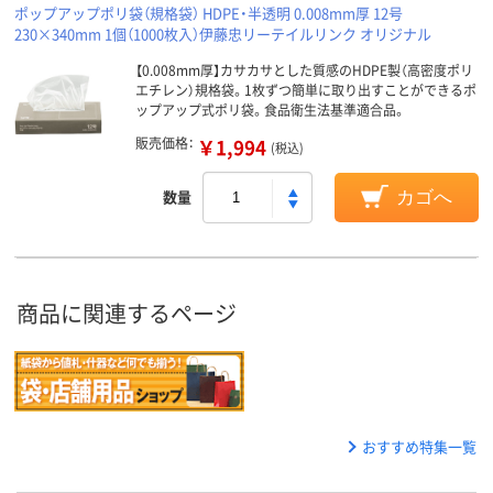
ポップアップポリ袋（規格袋） HDPE・半透明 0.008mm厚 12号
230×340mm 1個（1000枚入）伊藤忠リーテイルリンク オリジナル
【0.008mm厚】カサカサとした質感のHDPE製（高密度ポリ
エチレン）規格袋。1枚ずつ簡単に取り出すことができるポ
ップアップ式ポリ袋。食品衛生法基準適合品。
販売価格：
￥1,994
(税込)
数量
カゴへ
商品に関連するページ
おすすめ特集一覧