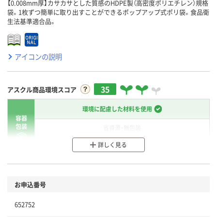
【0.008mm厚】カサカサとした質感のHDPE製（高密度ポリエチレン）規格
袋。1枚ずつ簡単に取り出すことができるポップアップ式ポリ袋。食品衛
生法基準適合品。
アイコンの説明
35
アスクル商品環境スコア
環境に配慮した材料を使用
容器
包装
省資源・無包装
詳しく見る
分別・リサイクルしやすい設計
環境に配慮した材料を使用
商品
お申込番号
本体
省資源・省エネ・節水
652752
分別・リサイクルしやすい設計