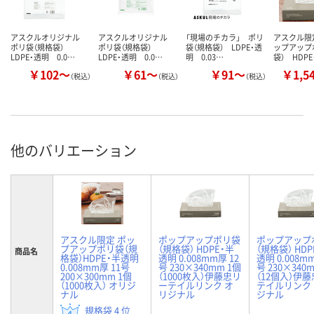
アスクルオリジナル
アスクルオリジナル
「現場のチカラ」 ポリ
アスクル限
ポリ袋（規格袋）
ポリ袋（規格袋）
袋（規格袋） LDPE・透
ップアップ
LDPE・透明 0.0…
LDPE・透明 0.0…
明 0.03…
袋） HDP
￥102～
￥61～
￥91～
￥1,5
（税込）
（税込）
（税込）
他のバリエーション
アスクル限定 ポッ
ポップアップポリ袋
ポップアップ
プアップポリ袋（規
（規格袋） HDPE・半
（規格袋） HDP
商品名
格袋）HDPE・半透明
透明 0.008mm厚 12
透明 0.008m
0.008mm厚 11号
号 230×340mm 1個
号 230×340
200×300mm 1個
（1000枚入）伊藤忠リ
（12個入）伊
（1000枚入） オリジ
ーテイルリンク オ
テイルリンク
ナル
リジナル
ジナル
規格袋 4 位