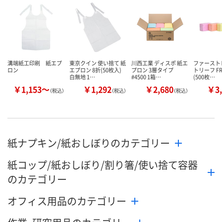
数量
数量
数量
カゴへ
カゴへ
カ
溝端紙工印刷 紙エプ
東京クイン 使い捨て 紙
川西工業 ディスポ 紙エ
ファースト
ロン
エプロン 8折(50枚入)
プロン 3層タイプ
トリーフ FR-
白無地 1…
#4500 1箱…
(500枚…
￥1,153～
￥1,292
￥2,680
￥3,
（税込）
（税込）
（税込）
紙ナプキン/紙おしぼりのカテゴリー
紙コップ/紙おしぼり/割り箸/使い捨て容器
のカテゴリー
オフィス用品のカテゴリー