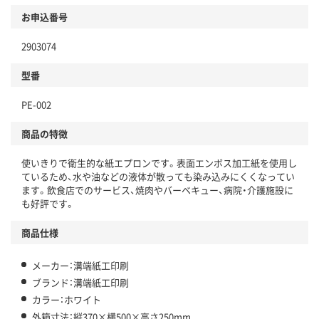
お申込番号
2903074
型番
PE-002
商品の特徴
使いきりで衛生的な紙エプロンです。表面エンボス加工紙を使用し
ているため、水や油などの液体が散っても染み込みにくくなってい
ます。飲食店でのサービス、焼肉やバーベキュー、病院・介護施設に
も好評です。
商品仕様
メーカー：溝端紙工印刷
ブランド：溝端紙工印刷
カラー：ホワイト
外箱寸法：縦370×横500×高さ250mm