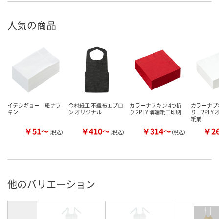
人気の商品
イデシギョー 紙ナプ
今村紙工 不織布エプロ
カラーナプキン 4つ折
カラーナプ
キン
ン オリジナル
り 2PLY 溝端紙工印刷
り 2PLY
紙業
￥51～
￥410～
￥314～
￥2
（税込）
（税込）
（税込）
他のバリエーション