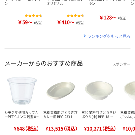
ン
オリジナル
キン
ン
￥128～
（税込）
￥59～
￥410～
（税込）
（税込）
ランキングをもっと見る
メーカーからのおすすめ商品
スポンサー
シモジマ 透明カップ A
三和 業務用 さとうきび
三和 業務用 さとうきび
三和 業務
ーPET 9オンス 浅型 0…
カレー皿 BPC-233 1…
ボウル(中) BPB-18 …
ボウル(小) 
¥648（税込）
¥13,515（税込）
¥10,271（税込）
¥10,