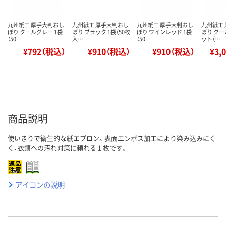
九州紙工 厚手大判おし
九州紙工 厚手大判おし
九州紙工 厚手大判おし
九州紙工
ぼり クールグレー 1袋
ぼり ブラック 1袋（50枚
ぼり ワインレッド 1袋
ぼり クー
（50…
入…
（50…
ット（…
¥792（税込）
¥910（税込）
¥910（税込）
¥3,
商品説明
使いきりで衛生的な紙エプロン。表面エンボス加工により染み込みにく
く、衣類への汚れ対策に頼れる１枚です。
アイコンの説明