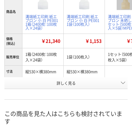
商品名
溝端紙工印刷 紙エ
溝端紙工印刷 紙エ
溝端紙工印刷
プロン 小 白 PE001
プロン 小 白 PE001
プロン 未晒し 
1箱（2400枚：100枚
1袋（100枚入）
セット（500枚
入×24袋）
入×5袋）MPE0
価格
￥21,340
￥1,153
￥7
(税込)
1箱（2400枚：100枚
1セット（500枚
1袋（100枚入）
販売単位
入×24袋）
枚入×5袋）
縦530×横380mm
縦530×横380mm
寸法
お申込番
詳しく見る
HE73992
HE73990
EA15909
号
6点
あり
入荷待ち
在庫
ご注文後、お
この商品を見た人はこちらも検討されていま
8月10日（月）
8月10日（月）
ついてご連絡
お届け日
す
ます