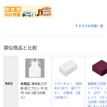
おすすめ特集一覧
類似商品と比較
本商品：
溝端紙工印
イデシギョー 植林
溝端紙工印刷
商品名
刷 紙エプロン 中 白
木6つ折り 紙ナプ
ーナプキン 
PE-002 1袋（100枚
キン 白無地 1袋
り 2PLY 
入）
（100枚入）
レッド 1セ
（200枚：50枚
袋） オリジナ