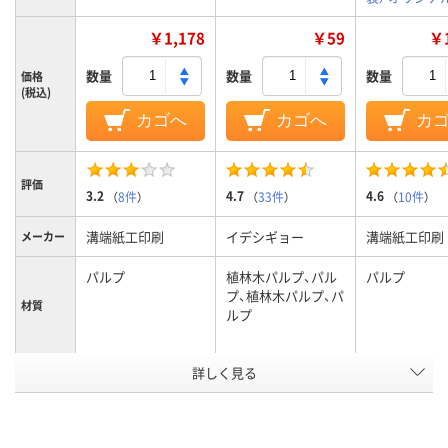
￥1,178
￥59
￥1
数量
数量
数量
価格
(税込)
カゴへ
カゴへ
カ
評価
3.2
4.7
4.6
（
8件
）
（
33件
）
（
10件
）
溝端紙工印刷
イデシギョー
溝端紙工印刷
メーカー
パルプ
植林木パルプ、パル
パルプ
プ、植林木パルプ、パ
材質
ルプ
アスクル
詳しく見る
商品環境
25
35
スコア