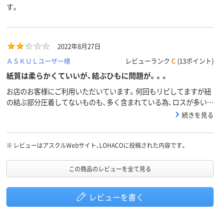
す。
2022年8月27日
ＡＳＫＵＬユーザー様
レビューランク
C
(13ポイント)
紙質は柔らかくていいが、結ぶひもに問題が。。。
お店のお客様にご利用いただいています。何回もリピしてますが紐
の結ぶ部分圧着してないものも、多く含まれている為、ロスが多いの
が☆2の理由余りにも多過ぎる時、アスクルに連絡し、返品交換して
続きを見る
もらいますが、対応には不満あり。
※
レビューはアスクルWebサイト、LOHACOに投稿された内容です。
この商品のレビューを全て見る
レビューを書く