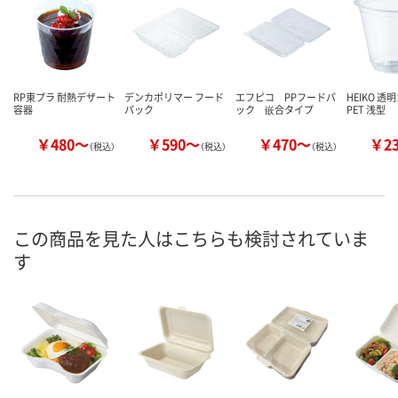
RP東プラ 耐熱デザート
デンカポリマー フード
エフピコ PPフードパ
HEIKO 透
容器
パック
ック 嵌合タイプ
PET 浅型
￥480～
￥590～
￥470～
￥2
（税込）
（税込）
（税込）
この商品を見た人はこちらも検討されていま
す