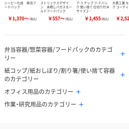
シーピー化成 発泡フ
ストリックスデザイ
ア-トナップ フ-ドパッ
大黒工業 
ードパック
ン 未晒しバガスモー
ク 使い捨て 仕切り付 M
ク コーティ
ルドフードパック
サイズ 2…
￥1,370～
￥557～
￥1,455
￥2,5
（税込）
（税込）
（税込）
弁当容器/惣菜容器/フードパックのカテゴ
リー
紙コップ/紙おしぼり/割り箸/使い捨て容器
のカテゴリー
オフィス用品のカテゴリー
作業・研究用品のカテゴリー