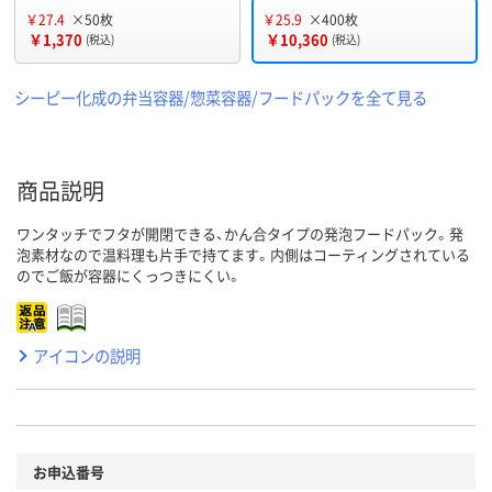
￥27.4
×50枚
￥25.9
×400枚
￥1,370
￥10,360
(税込)
(税込)
シーピー化成の弁当容器/惣菜容器/フードパックを全て見る
商品説明
ワンタッチでフタが開閉できる、かん合タイプの発泡フードパック。発
泡素材なので温料理も片手で持てます。内側はコーティングされている
のでご飯が容器にくっつきにくい。
アイコンの説明
お申込番号