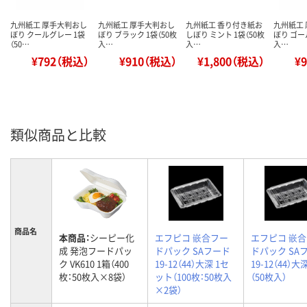
九州紙工 厚手大判おし
九州紙工 厚手大判おし
九州紙工 香り付き紙お
九州紙工
ぼり クールグレー 1袋
ぼり ブラック 1袋（50枚
しぼり ミント 1袋（50枚
ぼり ゴー
（50…
入…
入…
入…
¥792（税込）
¥910（税込）
¥1,800（税込）
¥
類似商品と比較
商品名
本商品：
シーピー化
エフピコ 嵌合フー
エフピコ 嵌
成 発泡フードパッ
ドパック SAフード
ドパック SA
ク VK610 1箱（400
19-12（44）大深 1セ
19-12（44）大
枚：50枚入×8袋）
ット（100枚：50枚入
（50枚入）
×2袋）