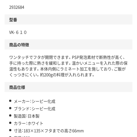
2932684
型番
VK-６１０
商品の特徴
ワンタッチでフタが開閉できます。PSP発泡素材で断熱性が高く、
手に持った際に熱さを緩和します。温かいメニューを入れた際の保
温性もあります。本体内側にラミネート加工を施しており、ご飯が
くっつきにくい。約200gの料理が入れられます。
商品仕様
メーカー：シーピー化成
ブランド：シーピー化成
製造国：日本製
カラー：ホワイト
寸法：183×135×フタまでの高さ66mm