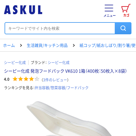
カゴ
メニュー
ホーム
生活雑貨/キッチン用品
紙コップ/紙おしぼり/割り箸/
シーピー化成
ブランド：
シーピー化成
シーピー化成 発泡フードパック VK610 1箱（400枚：50枚入×8袋）
4.0
（
3
件のレビュー
）
ランキングを見る：
弁当容器/惣菜容器/フードパック