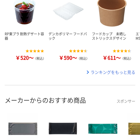
RP東プラ 耐熱デザート容
デンカポリマー フードパ
フードカップ 未晒し
エ
器
ック
ストリックスデザイン
M
￥520～
￥590～
￥611～
（税込）
（税込）
（税込）
ランキングをもっと見る
メーカーからのおすすめ商品
スポンサー