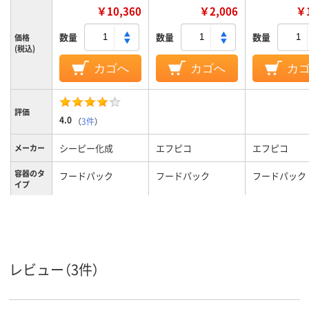
￥10,360
￥2,006
￥1
数量
数量
数量
価格
(税込)
カゴへ
カゴへ
カ
評価
4.0
（
3件
）
シーピー化成
エフピコ
エフピコ
メーカー
容器のタ
フードパック
フードパック
フードパック
イプ
電子レン
不可
不可
不可
ジ使用可
否
カラーグ
ホワイト系
ループ
レビュー（3件）
85
80
80
耐熱温度