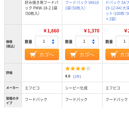
好み焼き用フードパ
フードパック VK610
ドパック SA
ック PMW-18-2 1袋
1袋（50枚入）
19-12（44）大
（50枚入）
ット（100枚：
×2袋）
￥1,660
￥1,370
￥2
数量
数量
数量
価格
(税込)
カゴへ
カゴへ
カ
評価
4.0
（
3件
）
エフピコ
シーピー化成
エフピコ
メーカー
容器のタ
フードパック
フードパック
フードパック
イプ
電子レン
不可
不可
不可
ジ使用可
否