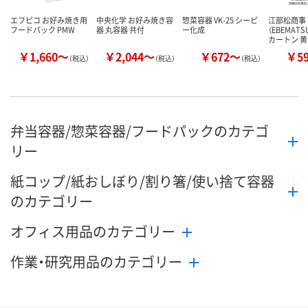
エフピコ お好み焼き用
中央化学 お好み焼き容
惣菜容器 VK-25 シーピ
江部松商事
フードパック PMW
器 丸容器 共付
ー化成
（EBEMAT
カートン 黄
￥1,660～
￥2,044～
￥672～
￥5
（税込）
（税込）
（税込）
弁当容器/惣菜容器/フードパックのカテゴ
リー
紙コップ/紙おしぼり/割り箸/使い捨て容器
のカテゴリー
オフィス用品のカテゴリー
作業・研究用品のカテゴリー