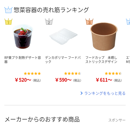
惣菜容器の売れ筋ランキング
RP東プラ 耐熱デザート容
デンカポリマー フードパ
フードカップ 未晒し
エ
器
ック
ストリックスデザイン
M
￥520～
￥590～
￥611～
（税込）
（税込）
（税込）
ランキングをもっと見る
メーカーからのおすすめ商品
スポンサー