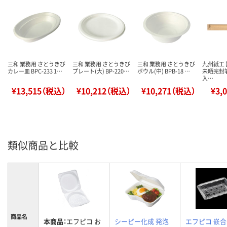
三和 業務用 さとうきび
三和 業務用 さとうきび
三和 業務用 さとうきび
九州紙工 
カレー皿 BPC-233 1…
プレート(大) BP-220…
ボウル(中) BPB-18 …
未晒完封箸
入…
¥13,515（税込）
¥10,212（税込）
¥10,271（税込）
¥3,
類似商品と比較
商品名
本商品：
エフピコ お
シーピー化成 発泡
エフピコ 嵌