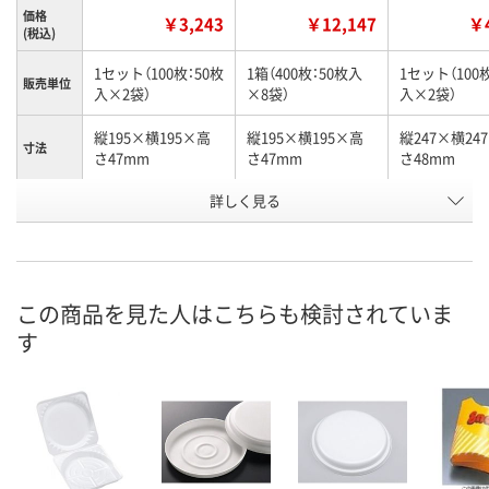
価格
￥3,243
￥12,147
￥4
(税込)
1セット（100枚：50枚
1箱（400枚：50枚入
1セット（100
販売単位
入×2袋）
×8袋）
入×2袋）
縦195×横195×高
縦195×横195×高
縦247×横24
寸法
さ47mm
さ47mm
さ48mm
お申込番
詳しく見る
UE85460
UE85471
UE85466
号
あり
3点
2点
在庫
8月9日（日）
8月9日（日）
8月9日（日）
お届け日
この商品を見た人はこちらも検討されていま
す
数量
数量
数量
カゴへ
カゴへ
カ