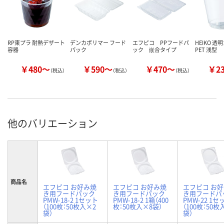
RP東プラ 耐熱デザート
デンカポリマー フード
エフピコ PPフードパ
HEIKO 透
容器
パック
ック 嵌合タイプ
PET 浅型
￥480～
￥590～
￥470～
￥2
（税込）
（税込）
（税込）
他のバリエーション
商品名
エフピコ お好み焼
エフピコ お好み焼
エフピコ お
き用フードパック
き用フードパック
き用フードパ
PMW-18-2 1セット
PMW-18-2 1箱（400
PMW-22 1セ
（100枚：50枚入×2
枚：50枚入×8袋）
（100枚：50枚
袋）
袋）