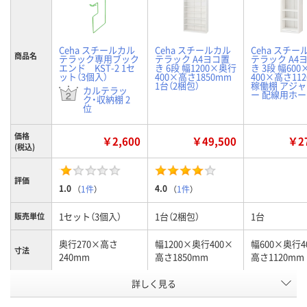
Ceha スチールカル
Ceha スチールカル
Ceha スチー
商品名
テラック専用ブック
テラック A4ヨコ置
テラック A4
エンド KST-2 1セ
き 6段 幅1200×奥行
き 3段 幅60
ット（3個入）
400×高さ1850mm
400×高さ11
1台（2梱包）
稼働棚 アジ
カルテラッ
ー 配線用ホ
ク・収納棚 2
位
価格
￥2,600
￥49,500
￥27
(税込)
評価
1.0
4.0
（
1件
）
（
1件
）
1セット（3個入）
1台（2梱包）
1台
販売単位
奥行270×高さ
幅1200×奥行400×
幅600×奥行4
寸法
240mm
高さ1850mm
高さ1120mm
詳しく見る
専用ブックエンド
カルテラック6段
カルテラック
種類