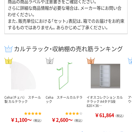
商品の商品ラベルや注意書きをご確認ください。
さらに詳細な商品情報が必要な場合は、メーカー等にお問い合
わせください。
また、販売単位における「セット」表記は、箱でのお届けをお約束
するものではありません。あらかじめご了承ください。
カルテラック・収納棚の売れ筋ランキング
Ceha（チェハ） スチール
Ceha スチールカルテラ
イオスコレクション カル
ア
製 カルテラック
ック
テラック A4タテ5段
ウ
820×36…
￥61,864
（税込）
￥1,100～
￥2,600～
（税込）
（税込）