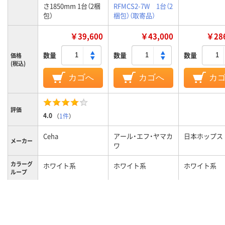
さ1850mm 1台（2梱
RFMCS2-7W 1台（2
包）
梱包）（取寄品）
￥39,600
￥43,000
￥286
数量
数量
数量
価格
(税込)
カゴへ
カゴへ
カ
評価
4.0
（
1件
）
Ceha
アール・エフ・ヤマカ
日本ホップス
メーカー
ワ
カラーグ
ホワイト系
ホワイト系
ホワイト系
ループ
6段
段数