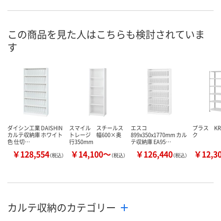
お申込番
448169
3006699
2988901
号
5点
入荷待ち
4点
在庫
この商品を見た人はこちらも検討されていま
す
ご注文後、お届けに
8月11日（火）
ついてご連絡いたし
8月11日（火）
お届け日
ます
数量
数量
数量
カゴへ
カゴへ
カ
ダイシン工業 DAISHIN
スマイル スチールス
エスコ
プラス K
カルテ収納庫 ホワイト
トレージ 幅600×奥
899x350x1770mm カル
ク
色 仕切…
行350mm
テ収納庫 EA95…
￥128,554
￥14,100～
￥126,440
￥12,3
（税込）
（税込）
（税込）
カルテ収納のカテゴリー