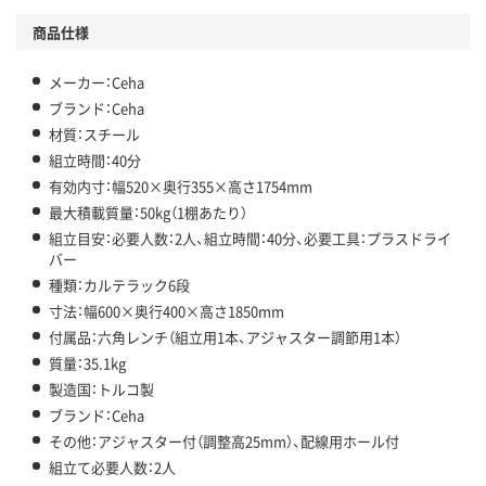
商品仕様
メーカー：Ceha
ブランド：Ceha
材質：スチール
組立時間：40分
有効内寸：幅520×奥行355×高さ1754mm
最大積載質量：50kg（1棚あたり）
組立目安：必要人数：2人、組立時間：40分、必要工具：プラスドライ
バー
種類：カルテラック6段
寸法：幅600×奥行400×高さ1850mm
付属品：六角レンチ（組立用1本、アジャスター調節用1本）
質量：35.1kg
製造国：トルコ製
ブランド：Ceha
その他：アジャスター付（調整高25mm）、配線用ホール付
組立て必要人数：2人