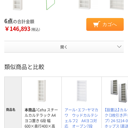
6点
の合計金額
カゴへ
￥146,893
（税込）
開く
類似商品と比較
本商品：
Ceha スチー
アール・エフ・ヤマカ
【設置込】カ
商品名
ルカルテラック A4
ワ ウッドカルテシ
ク（3枚引き戸
ヨコ置き 6段 幅
ェルフ2 A4ヨコ対
プ） 24-5214-
600×奥行400×高
応 オープン7段
ホップス（直送