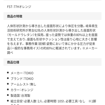
FST-77Hオレンジ
商品の特徴
人体形状計測から導き出した座面形状により体圧を分散。岐阜県生
活技術研究所が男女62名の人体形状計測から導き出した座面形状
（モールドウレタン）を採用。座った姿勢では体重の80%以上を座面
で支えており、座面も形状やクッション性は座り心地に大きく影響
を与えます。 事務作業（前傾）姿勢において体にかかる圧力が従来
品（一般的な事務用イス）の約80%に軽減されています。※メーカー
調べ
商品仕様
メーカー：TOKIO
ブランド：TOKIO
アームレスト：無し
カラー：オレンジ
製造国：台湾製
組立目安：必要人数：2人、必要時間：10分、必要工具：なし ※1脚