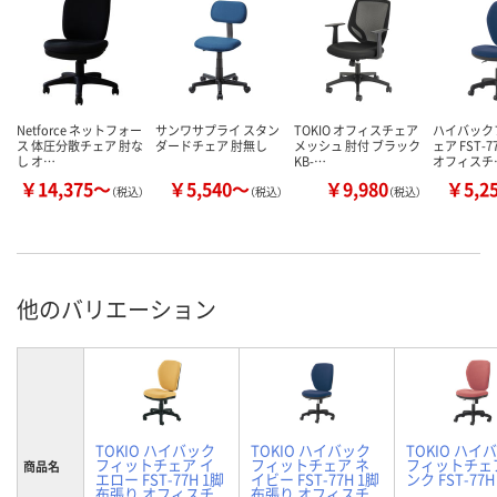
Netforce ネットフォー
サンワサプライ スタン
TOKIO オフィスチェア
ハイバック
ス 体圧分散チェア 肘な
ダードチェア 肘無し
メッシュ 肘付 ブラック
ェア FST-
し オ…
KB-…
オフィスチ
￥14,375～
￥5,540～
￥9,980
￥5,2
（税込）
（税込）
（税込）
他のバリエーション
TOKIO ハイバック
TOKIO ハイバック
TOKIO ハイ
フィットチェア イ
フィットチェア ネ
フィットチェ
商品名
エロー FST-77H 1脚
イビー FST-77H 1脚
ンク FST-77H
布張り オフィスチ
布張り オフィスチ