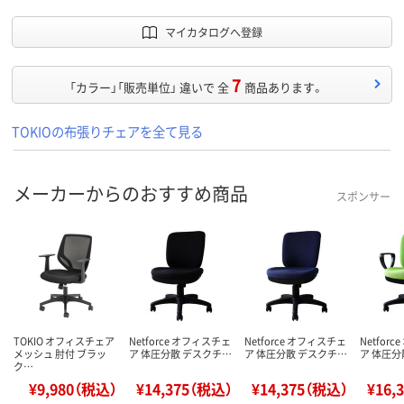
マイカタログへ登録
7
「カラー」「販売単位」 違いで 全
商品あります。
TOKIOの布張りチェアを全て見る
メーカーからのおすすめ商品
スポンサー
TOKIO オフィスチェア
Netforce オフィスチェ
Netforce オフィスチェ
Netfor
メッシュ 肘付 ブラッ
ア 体圧分散 デスクチ…
ア 体圧分散 デスクチ…
ア 体圧分
ク…
¥9,980（税込）
¥14,375（税込）
¥14,375（税込）
¥16,