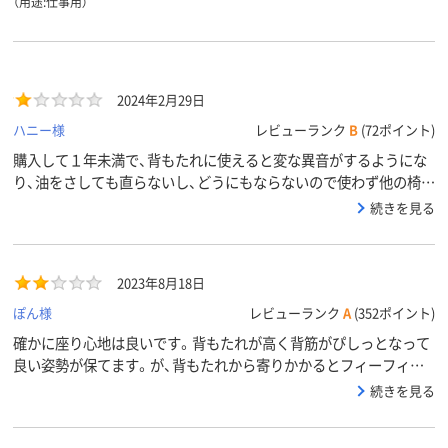
（用途:仕事用）
2024年2月29日
ハニー様
レビューランク
B
(72ポイント)
購入して１年未満で、背もたれに使えると変な異音がするようにな
り、油をさしても直らないし、どうにもならないので使わず他の椅子
を使っています。もう買わないと思います
続きを見る
2023年8月18日
ぽん様
レビューランク
A
(352ポイント)
確かに座り心地は良いです。背もたれが高く背筋がぴしっとなって
良い姿勢が保てます。が、背もたれから寄りかかるとフィーフィー
キーキー音がして「なんの音？」と言われます。ボルトを締め直して
続きを見る
も、油を差しても鳴りやみません。新品なのにねーｗと言われるや
ら、音の出所を探す人まで現れて「椅子の背もたれの音です！」と毎