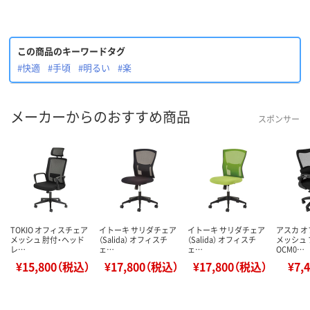
この商品のキーワードタグ
#快適
#手頃
#明るい
#楽
メーカーからのおすすめ商品
スポンサー
TOKIO オフィスチェア
イトーキ サリダチェア
イトーキ サリダチェア
アスカ 
メッシュ 肘付・ヘッド
（Salida） オフィスチ
（Salida） オフィスチ
メッシュ
レ…
ェ…
ェ…
OCM0…
¥15,800（税込）
¥17,800（税込）
¥17,800（税込）
¥7,