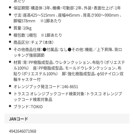
あたり
保証期間：構造体：3年、機構・可動部：2年、外装・表面仕上げ：1年
寸法：座高425～515ｍｍ 、座幅445ｍｍ 、背高さ900～990ｍｍ 、
脚幅578ｍｍ ※1脚あたり
質量：10kg
梱包数：1梱包 ※1脚あたり
商品区分：チェア（本体）
その他商品仕様：●付属品：なし●その他：機能／上下昇降、背ロ
ッキング強弱調節
材質：背：PP樹脂成型品、ウレタンクッション、布貼り（ポリエステ
ル100%） 座：PP樹脂成型品、モールドウレタンクッション、布
貼り（ポリエステル100%） 脚：強化樹脂成型品、φ50ナイロン双
輪キャスター付
オレンジブック発注コード：146-8651
トラスコ オレンジブックコード検索対象：トラスコ オレンジブ
ックコード検索対象品
ブランド：TOKIO
JANコード
4942646071968