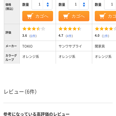
数量
数量
数量
価格
(税込)
カゴへ
カゴへ
カ
評価
3.6
4.7
4.0
（
6件
）
（
4件
）
（
1件
）
TOKIO
サンワサプライ
関家具
メーカー
カラーグ
オレンジ系
オレンジ系
オレンジ系
ループ
10kg
10kg
10Kg
質量
レビュー（6件）
参考になっている高評価のレビュー