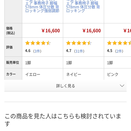
ェア 事務椅子 脚幅
ェア 事務椅子 脚幅
578mm 体圧分散 背
578mm 体圧分散 背
ロッキング強弱調節
ロッキング
価格
￥16,600
￥16,600
￥16
(税込)
評価
4.6
4.7
4.5
（
3件
）
（
31件
）
（
2件
）
1脚
1脚
1脚
販売単位
イエロー
ネイビー
ピンク
カラー
お申込番
詳しく見る
P116519
3578990
P116520
号
9点
あり
あり
在庫
8月11日（火）
8月11日（火）
8月11日（火）
お届け日
この商品を見た人はこちらも検討されていま
す
数量
数量
数量