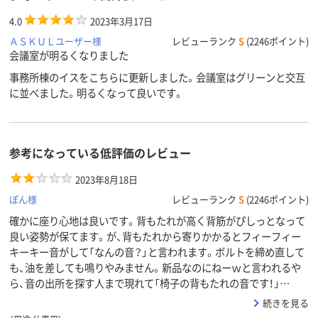
4.0
2023年3月17日
ＡＳＫＵＬユーザー様
レビューランク
S
(2246ポイント)
会議室が明るくなりました
事務所棟のイスをこちらに更新しました。会議室はグリーンと交互
に並べました。明るくなって良いです。
参考になっている低評価のレビュー
2023年8月18日
ぽん様
レビューランク
S
(2246ポイント)
確かに座り心地は良いです。背もたれが高く背筋がぴしっとなって
良い姿勢が保てます。が、背もたれから寄りかかるとフィーフィー
キーキー音がして「なんの音？」と言われます。ボルトを締め直して
も、油を差しても鳴りやみません。新品なのにねーｗと言われるや
ら、音の出所を探す人まで現れて「椅子の背もたれの音です！」…
続きを見る