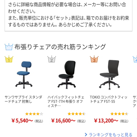
さらに詳細な商品情報が必要な場合は、メーカー等にお問い合
わせください。
また、販売単位における「セット」表記は、箱でのお届けをお約束
するものではありません。あらかじめご了承ください。
布張りチェアの売れ筋ランキング
サンワサプライ スタンダ
ハイバックフィットチェ
TOKIO コンパクトフィッ
サ
ードチェア 肘無し
ア FST-77H 布張り オフ
トチェア FST-55
ク
ィスチ…
ア
￥5,540～
￥16,600～
￥13,200～
（税込）
（税込）
（税込）
ランキングをもっと見る