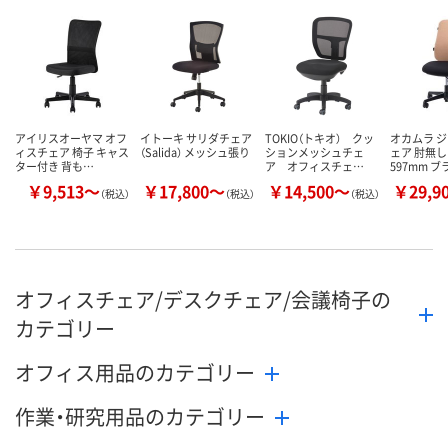
カゴへ
カゴへ
カ
アイリスオーヤマ オフ
イトーキ サリダチェア
TOKIO（トキオ） クッ
オカムラ 
ィスチェア 椅子 キャス
（Salida） メッシュ張り
ションメッシュチェ
ェア 肘無し
ター付き 背も…
ア オフィスチェ…
597mm 
￥9,513～
￥17,800～
￥14,500～
￥29,9
（税込）
（税込）
（税込）
オフィスチェア/デスクチェア/会議椅子の
カテゴリー
オフィス用品のカテゴリー
作業・研究用品のカテゴリー