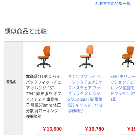
おすすめ特集一覧
類似商品と比較
本商品：
TOKIO ハイ
サンワサプライ ベ
SEKI ボリュ
バックフィットチェ
ーシックチェア2 オ
ッションチェ
商品名
ア オレンジ FST-
フィスチェア ファ
レンジ 座面
77H 1脚 布張り オフ
ブリック オレンジ
ドウレタン 27
ィスチェア 事務椅
SNC-AS5D 1脚 脚幅
1脚
子 脚幅578mm 体圧
585 キャスター付き
分散 背ロッキング
事務椅子
強弱調節
￥16,600
￥16,780
￥15