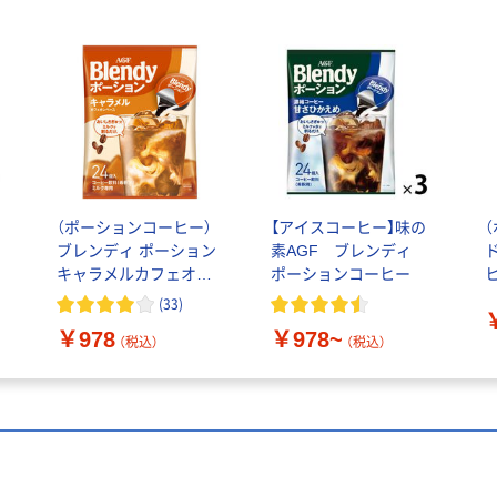
（ポーションコーヒー）
【アイスコーヒー】味の
ィ
ブレンディ ポーション
素AGF ブレンディ
無
キャラメルカフェオレ
ポーションコーヒー
個
ベース 1袋（24個入）
え
(
33
)
濃縮コーヒー ラテ
￥978
￥978~
（税込）
（税込）