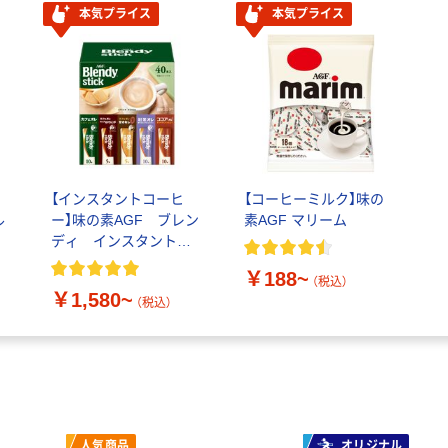
本気プライス
本気プライス
ー
【インスタントコーヒ
【コーヒーミルク】味の
ル
ー】味の素AGF ブレン
素AGF マリーム
ディ インスタントコ
ーヒー スティック
￥188~
（税込）
￥1,580~
（税込）
人気商品
オリジナル