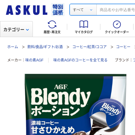
すべて
カテゴリー
履歴・再注文
マイカタログ
クイックオーダー
ホーム
飲料/食品/ギフト/お酒
コーヒー/紅茶/ココア
コーヒー
メーカー
味の素AGF
味の素AGFのコーヒーを全て見る
ブランド