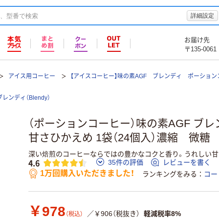
詳細設定
お届け先
〒135-0061
アイス用コーヒー
【アイスコーヒー】味の素AGF ブレンディ ポーション
ブレンディ（Blendy）
（ポーションコーヒー）味の素AGF ブレ
甘さひかえめ 1袋（24個入）濃縮 微糖
深い焙煎のコーヒーならではの豊かなコクと香り。うれしい甘
4.6
35件の評価
レビューを書く
1万回購入いただきました！
ランキングをみる
コー
￥978
／￥906（税抜き）
軽減税率8%
（税込）