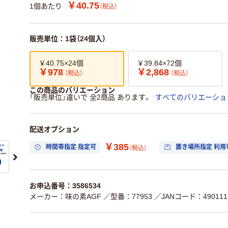
￥40.75
1個あたり
（税込）
販売単位：1袋（24個入）
￥40.75×24個
￥39.84×72個
￥978
￥2,868
（税込）
（税込）
この商品のバリエーション
「販売単位」違いで 全2商品 あります。
すべてのバリエーショ
配送オプション
￥385
時間帯指定 指定可
置き場所指定 利用
（税込）
お申込番号：3586534
メーカー：味の素AGF
／型番：77953
／JANコード：4901111