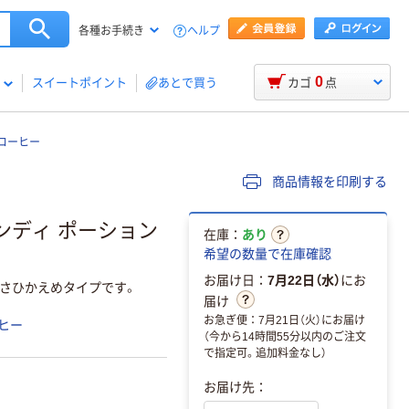
ヘルプ
各種お手続き
0
スイートポイント
あとで買う
カゴ
点
コーヒー
商品情報を印刷する
ンディ ポーション
在庫：
あり
希望の数量で在庫確認
お届け日：
7月22日（水）
にお
さひかえめタイプです。
届け
お急ぎ便：7月21日（火）にお届け
ヒー
（今から14時間55分以内のご注文
で指定可。追加料金なし）
お届け先：