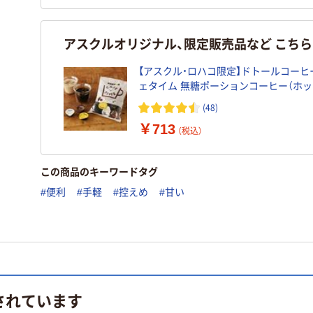
アスクルオリジナル、限定販売品など こち
【アスクル・ロハコ限定】ドトールコーヒ
ェタイム 無糖ポーションコーヒー（ホ
イス兼用）1袋（25個入） オリジナル
(48)
￥713
（税込）
この商品のキーワードタグ
#便利
#手軽
#控えめ
#甘い
されています