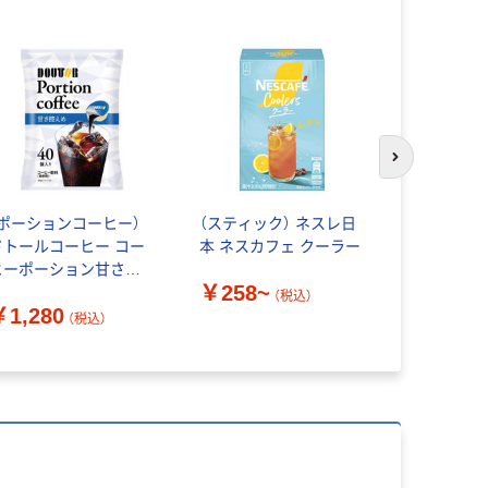
次のスライド
（ポーションコーヒー）
（スティック） ネスレ日
ブレンディ
ドトールコーヒー コー
本 ネスカフェ クーラー
ン濃縮コー
ヒーポーション甘さ控
べ3種セッ
￥258~
め 1袋（40個入）微
ひかえめ、
（税込）
￥1,280
￥820
糖 濃縮
レ) 1セッ
（税込）
（
個×3袋)