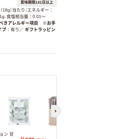
賞味期限141日以上
（18g）当たり；エネルギー：
.1g、食塩相当量：0.01～
べきアレルギー項目 ※お手
イプ
有り
／
ギフトラッピン
次のスライドへ
ョン 甘