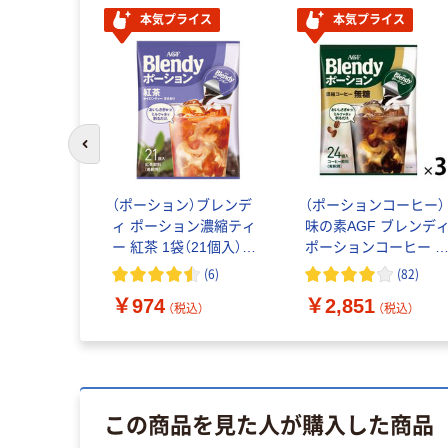
本気プライス
本気プライス
前のスライドへ
） ブレンデ
（ポーション）ブレンデ
（ポーションコーヒー）
ン グレープ
ィ ポーション濃縮ティ
味の素AGF ブレンデ
ト（5個入
ー 紅茶 1袋（21個入）
ポーションコーヒー 
縮ティー ア
アイスティー ティー
糖 1セット（72個：24
(
6
)
(
82
)
ラテ
入×3袋）濃縮
込）
￥974
￥2,851
（税込）
（税込）
この商品を見た人が購入した商品