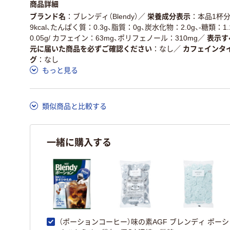
商品詳細
ブランド名
ブレンディ（Blendy）
／
栄養成分表示
本品1杯分
9kcal、たんぱく質：0.3g、脂質：0g、炭水化物：2.0g、-糖類：1
0.05g/ カフェイン：63mg、ポリフェノール：310mg
／
表示す
元に届いた商品を必ずご確認ください
なし
／
カフェインタ
グ
なし
もっと見る
類似商品と比較する
一緒に購入する
（ポーションコーヒー）味の素AGF ブレンディ ポーシ