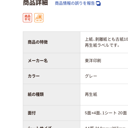
商品詳細
商品情報の誤りを報告
上紙、剥離紙とも古紙1
商品の特徴
再生紙ラベルです。
メーカー名
東洋印刷
カラー
グレー
紙の種類
再生紙
面付
5面×4面、1シート 20面