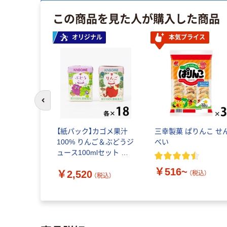
この商品を見た人が購入した商品
オリジナル
本気プライス
前のスライドへ
【紙パック】カゴメ果汁
三幸製菓 ぱりんこ せ
100% りんご＆ぶどうジ
べい
ュース100mlセット オ
リジナル
￥516~
￥2,520
（税込）
（税込）