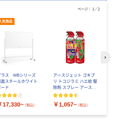
ページ：
1
／
2
人気商品
次のスライド
プラス WBシリーズ
アースジェット ゴキブ
ハピラ 玉巻
両面スチールホワイト
リ トコジラミ ハエ蚊 駆
りひも
ボード
除剤 スプレー アース製
薬
￥245~
￥17,330~
￥1,057~
（税込）
（税込）