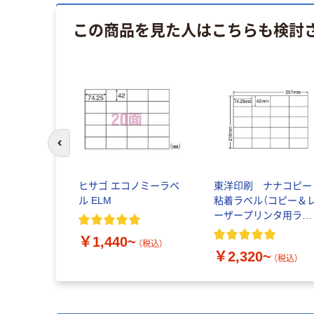
この商品を見た人はこちらも検討
前のスライドへ
に配慮した
ヒサゴ エコノミーラベ
東洋印刷 ナナコピー
ル ELM
粘着ラベル（コピー＆
ーザープリンタ用ラベ
ル）
税込）
￥1,440~
（税込）
￥2,320~
（税込）