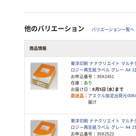
他のバリエーション
バリエーション一覧へ
商品情報
東洋印刷 ナナクリエイト マルチ
ロジー再生紙ラベル グレー A4 1
（500シート） RCL7（直送品）
お申込番号
3592451
在庫
あり
お届け日
8月5日（水）まで
直送品
アスクル指定出荷元0084
届け
東洋印刷 ナナクリエイト マルチ
ロジー再生紙ラベル グレー A4 2
（500シート） RCL49（直送品）
お申込番号
3592522