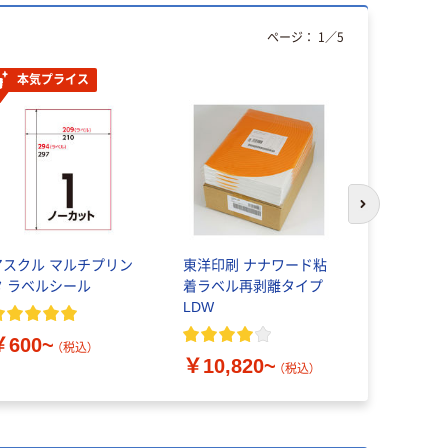
ページ：
1
／
5
本気プライス
次のスライド
アスクル マルチプリン
東洋印刷 ナナワード粘
天馬 フィ
タ ラベルシール
着ラベル再剥離タイプ
ャスター CS
LDW
イト 81100
個入）
￥600~
￥795
（税込）
（
￥10,820~
（税込）