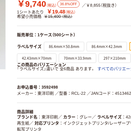
￥9,740
36.8%OFF
／￥8,855（税抜き）
（税込）
￥19.48
1シートあたり
（税込）
希望小売価格
￥15,400
（税込）
販売単位：1ケース（500シート）
86.4mm×50.8mm
86.4mm×42.3mm
ラベルサイズ
42.43mm×70mm
70mm×33.9mm
297×210mm
この商品のバリエーション
「ラベルサイズ」違いで 全6商品 あります。
すべてのバリエー
お申込番号：3592498
メーカー：東洋印刷
／型番：RCL-22
／JANコード：4513462
商品詳細
ブランド名
東洋印刷
／
カラー
グレー
／
ラベルサイズ
42
再生紙
／
対応プリンタ
インクジェットプリンタ/レーザープ
転写プリンタ