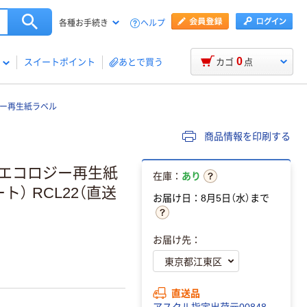
ヘルプ
各種お手続き
0
スイートポイント
あとで買う
カゴ
点
ー再生紙ラベル
商品情報を印刷する
プエコロジー再生紙
在庫：
あり
ト） RCL22（直送
お届け日：8月5日（水）まで
お届け先：
直送品
アスクル指定出荷元00848